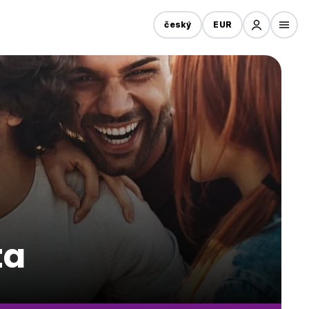
český
EUR
ta