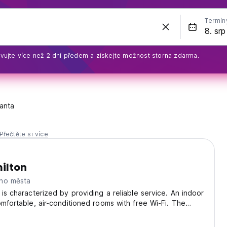
Termín
vujte více než 2 dní předem a získejte možnost storna zdarma.
anta
Přečtěte si více
ilton
ho města
 is characterized by providing a reliable service. An indoor
omfortable, air-conditioned rooms with free Wi-Fi. The
boasts free continental breakfast. We are located in safe
 everything.Playa Murcielago...