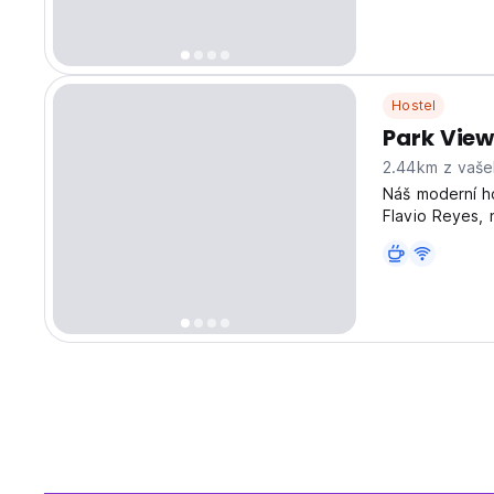
Hostel
Park View
2.44km z vaše
Náš moderní h
Flavio Reyes, 
ideální pro sp
language)