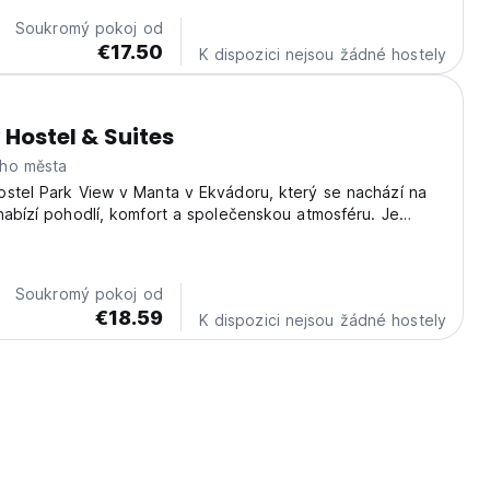
Soukromý pokoj od
€17.50
K dispozici nejsou žádné hostely
 Hostel & Suites
ho města
ostel Park View v Manta v Ekvádoru, který se nachází na
nabízí pohodlí, komfort a společenskou atmosféru. Je
olečenské cestování v Mantě. (Auto-translated from original
Soukromý pokoj od
€18.59
K dispozici nejsou žádné hostely