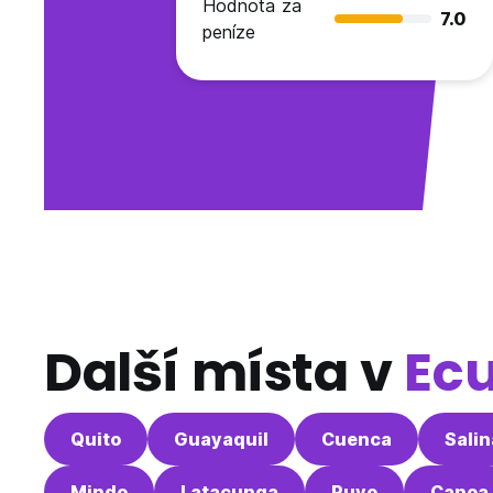
Hodnota za
7.0
peníze
Další místa v
Ec
Quito
Guayaquil
Cuenca
Salin
Mindo
Latacunga
Puyo
Canoa