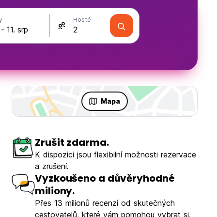
y
Hosté
Mapa
Zrušit zdarma.
K dispozici jsou flexibilní možnosti rezervace
a zrušení.
Vyzkoušeno a důvěryhodné
miliony.
Přes 13 milionů recenzí od skutečných
cestovatelů, které vám pomohou vybrat si.