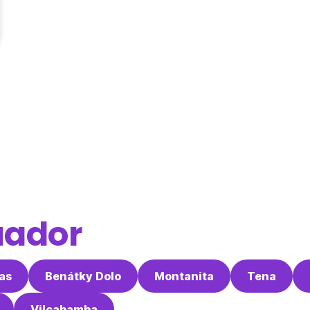
uador
as
Benátky Dolo
Montanita
Tena
Vilcabamba