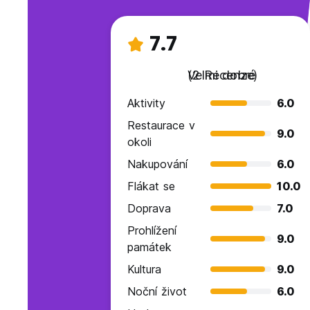
7.7
Velmi dobré
(2 Recenze)
Aktivity
6.0
Restaurace v
9.0
okoli
Nakupování
6.0
Flákat se
10.0
Doprava
7.0
Prohlížení
9.0
památek
Kultura
9.0
Noční život
6.0