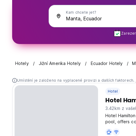
Kam chcete jet?
Zarezer
Hotely
Jižní Amerika Hotely
Ecuador Hotely
M
Umístění je založeno na vyplacené provizi a dalších faktorech.
Hotel
Hotel Ham
3.42km z vaše
Hotel Hamilton
pool, offers c
property also 
area, close to