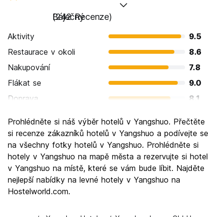
Báječný
(242 Recenze)
Aktivity
9.5
Restaurace v okoli
8.6
Nakupování
7.8
Flákat se
9.0
Doprava
8.1
Prohlížení památek
9.3
Prohlédněte si náš výběr hotelů v Yangshuo. Přečtěte
Kultura
8.1
si recenze zákazníků hotelů v Yangshuo a podívejte se
Noční život
na všechny fotky hotelů v Yangshuo. Prohlédněte si
8.0
hotely v Yangshuo na mapě města a rezervujte si hotel
Hodnota za peníze
8.5
v Yangshuo na místě, které se vám bude líbit. Najděte
nejlepší nabídky na levné hotely v Yangshuo na
Hostelworld.com.