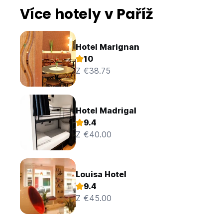
Více hotely v Paříž
Hotel Marignan
10
Z €38.75
Hotel Madrigal
9.4
Z €40.00
Louisa Hotel
9.4
Z €45.00