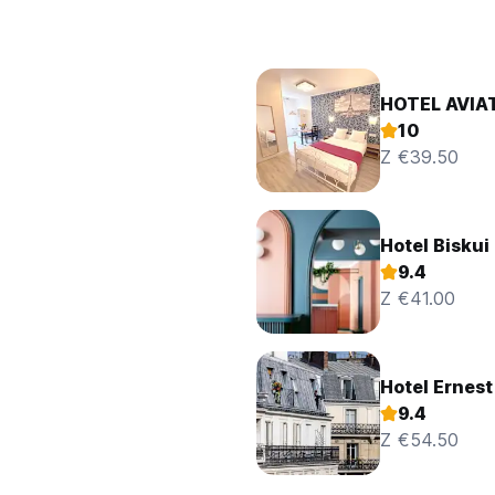
HOTEL AVIA
10
Z €39.50
Hotel Biskui
9.4
Z €41.00
Hotel Ernest
9.4
Z €54.50