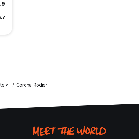
.9
6.7
tely
Corona Rodier