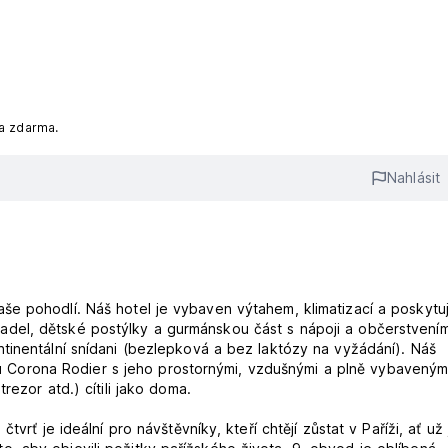
na zdarma.
Nahlásit
še pohodlí. Náš hotel je vybaven výtahem, klimatizací a poskyt
del, dětské postýlky a gurmánskou část s nápoji a občerstvením
tinentální snídani (bezlepková a bez laktózy na vyžádání). Náš
telu Corona Rodier s jeho prostornými, vzdušnými a plně vybaveným
rezor atd.) cítili jako doma.
vrť je ideální pro návštěvníky, kteří chtějí zůstat v Paříži, ať už