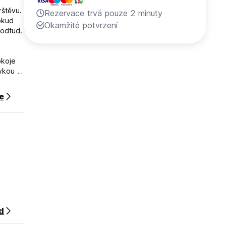
vštěvu.
Rezervace trvá pouze 2 minuty
okud
Okamžité potvrzení
 odtud.
okoje
vkou s
tanici
ce
ní
d