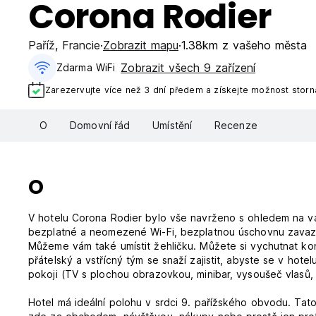
Corona Rodier
Paříž
,
Francie
Zobrazit mapu
1.38km z vašeho města
Zobrazit všech 9 zařízení
Zdarma WiFi
Zarezervujte více než 3 dní předem a získejte možnost stor
O
Domovní řád
Umístění
Recenze
O
V hotelu Corona Rodier bylo vše navrženo s ohledem na va
bezplatné a neomezené Wi-Fi, bezplatnou úschovnu zavaza
Můžeme vám také umístit žehličku. Můžete si vychutnat kon
přátelský a vstřícný tým se snaží zajistit, abyste se v ho
pokoji (TV s plochou obrazovkou, minibar, vysoušeč vlasů, t
Hotel má ideální polohu v srdci 9. pařížského obvodu. Tato čt