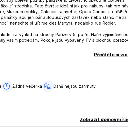
 aby objevili požitky pařížského života. 9. obvod je oblíbená
kolicí střediska. Tato čtvrť je ideální jak pro nákupy, tak pro ná
e, Muzeum erotiky, Galeries Lafayette, Opera Garnier a další! P
é památky jsou jen pár autobusových zastávek nebo stanic metra
ocí, nenechte si ujít rue des Martyrs, nedaleko rue Rodier.
hledem a výhled na střechy Paříže v 5. patře. Naše výjimečné p
ovaly vašim potřebám. Pokoje jsou vybaveny TV s plochou obrazo
em zdarma a vlastní koupelnou s WC a v závislosti na pokoji buď
ěšák na ručníky. Upozorňujeme, že pokoje Deluxe mají dokovací s
Přečtěte si ví
u
Žádná večerka
Daně nejsou zahrnuty
du v hotovosti, kreditními kartami, debetními kartami. Toto zaříze
a noc
Zobrazit domovní řá