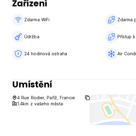
Zařízení
Všeobecné:
Recepce: 24/24h.
Žádný zákaz vycházení.
Zdarma WiFi
Zdarma p
(Auto-translated from original language)
Údržba
Přístup k
24 hodinová ostraha
Air Condi
Umístění
4 Rue Rodier, Paříž, Francie
1.4km z vašeho města