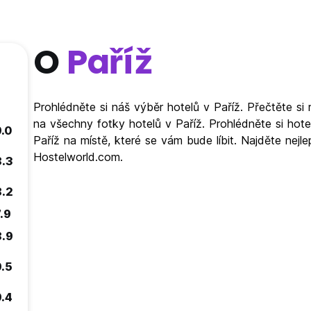
O
Paříž
)
Prohlédněte si náš výběr hotelů v Paříž. Přečtěte si
na všechny fotky hotelů v Paříž. Prohlédněte si hote
9.0
Paříž na místě, které se vám bude líbit. Najděte nejl
Hostelworld.com.
8.3
8.2
.9
8.9
9.5
9.4