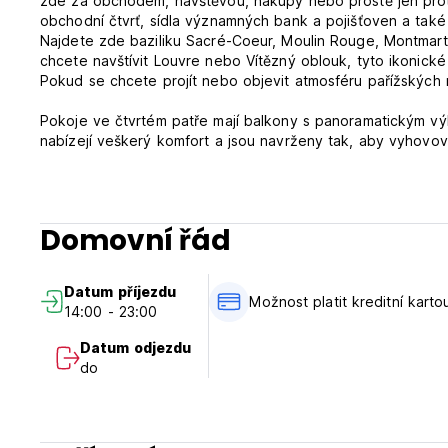
zde za obchodem, návštěvou, nákupy nebo prostě jen proto,
obchodní čtvrť, sídla významných bank a pojišťoven a také š
Najdete zde baziliku Sacré-Coeur, Moulin Rouge, Montmartr
chcete navštívit Louvre nebo Vítězný oblouk, tyto ikonick
Pokud se chcete projít nebo objevit atmosféru pařížských n
Pokoje ve čtvrtém patře mají balkony s panoramatickým vý
nabízejí veškerý komfort a jsou navrženy tak, aby vyhov
francouzskými a mezinárodními programy, minibarem, trezor
sprchou nebo vanou. K dispozici je také fén a vyhřívaný v
pro smartphone.
Domovní řád
Zásady a podmínky Corona Rodier
Check in od 14:00 do 00:00.
Datum příjezdu
Odhlášení od 6:00 do 12:00.
Možnost platit kreditní karto
14:00 - 23:00
Storno podmínky: 48 hodin před příjezdem. Platba při příjez
Datum odjezdu
může provést předběžnou autorizaci vaší kreditní karty.
do
Daně nejsou zahrnuty - pobytová taxa 1,65 EUR na osobu 
Snídaně není v ceně - 13 EUR na osobu a den.