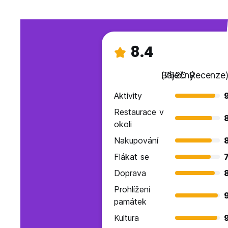
8.4
Báječný
(7520 Recenze
Aktivity
Restaurace v
okoli
Nakupování
Flákat se
7
Doprava
Prohlížení
památek
Kultura