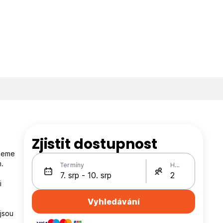
Zjistit dostupnost
ujeme
.
Termíny
Hosté
i
Vyhledávání
 jsou