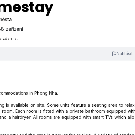
omestay
města
8 zařízení
na zdarma.
Nahlásit
accommodations in Phong Nha.
g is available on site. Some units feature a seating area to relax
he room. Each room is fitted with a private bathroom equipped with
s and a hairdryer. All rooms are equipped with smart TVs which all