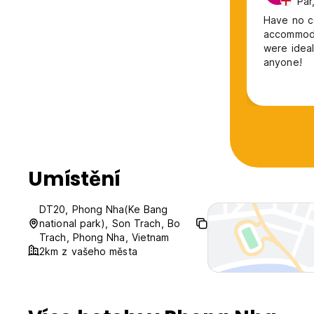
Pár
Have no co
accommoda
were idea
anyone!
Umístění
DT20, Phong Nha(Ke Bang
national park), Son Trach, Bo
Trach, Phong Nha, Vietnam
2km z vašeho města