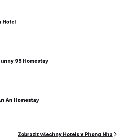
 Hotel
Sunny 95 Homestay
An An Homestay
Zobrazit všechny Hotels v Phong Nha