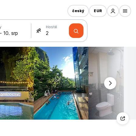
český
EUR
y
Hosté