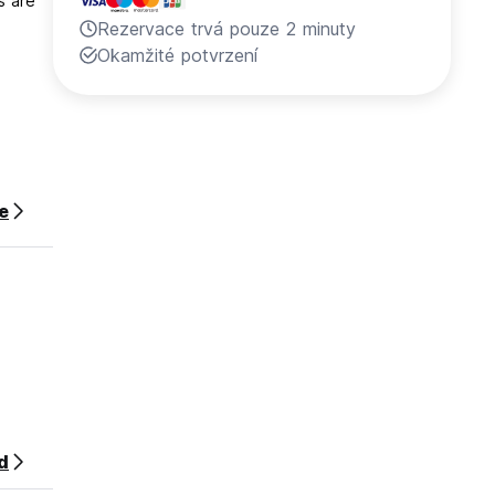
s are
Rezervace trvá pouze 2 minuty
Okamžité potvrzení
ce
d