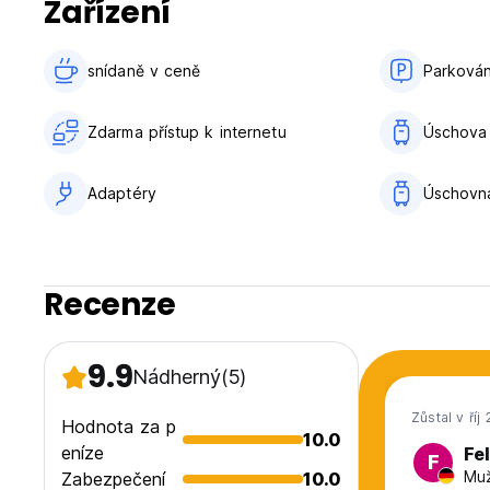
Zařízení
snídaně v ceně‎
Parkován
Zdarma přístup k internetu
Úschova
Adaptéry
Úschovn
Recenze
9.9
Nádherný
(5)
Zůstal v říj
Hodnota za p
10.0
eníze
Fel
F
Muž
Zabezpečení
10.0