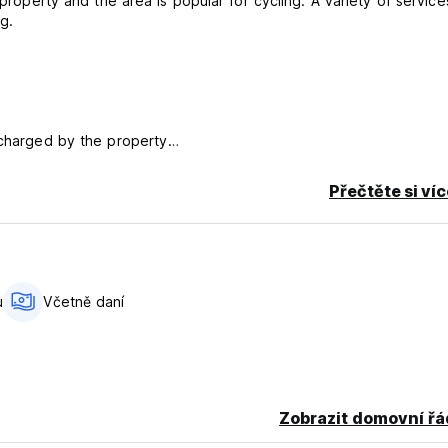
 property and the area is popular for cycling. A variety of service
ng.
 charged by the property
Přečtěte si ví
 for credit card service fee.
u
Včetně daní
Zobrazit domovní řá