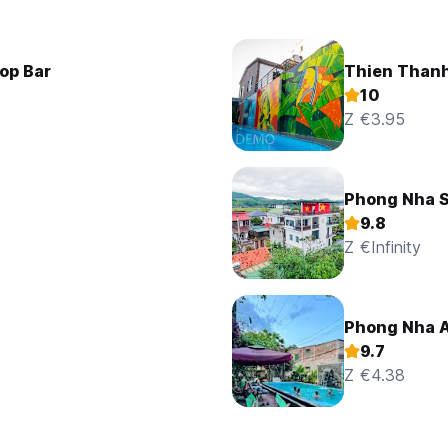
op Bar
Thien Thanh
10
Z €3.95
Phong Nha 
9.8
Z €Infinity
Phong Nha 
9.7
Z €4.38