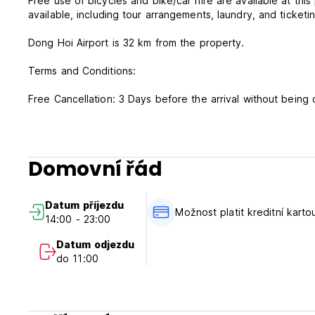
Free use of bicycles and bike/car hire are available at this
available, including tour arrangements, laundry, and ticketi
Dong Hoi Airport is 32 km from the property.
Terms and Conditions:
Free Cancellation: 3 Days before the arrival without being
Check in from 13:00 PM
Check out Before 11:00 AM
Payment on Arrival: Cash and Credit Card, but extra charge
Tax Included
Domovní řád
Breakfast Included
NO smoking in Room, but have smoking area
Reception working hours 24/7
Datum příjezdu
Možnost platit kreditní karto
14:00 - 23:00
Datum odjezdu
do 11:00