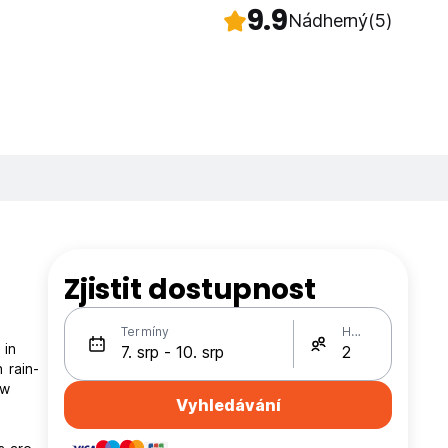
9.9
Nádherný
(5)
Zjistit dostupnost
Termíny
Hosté
 in
 rain-
ow
Vyhledávání