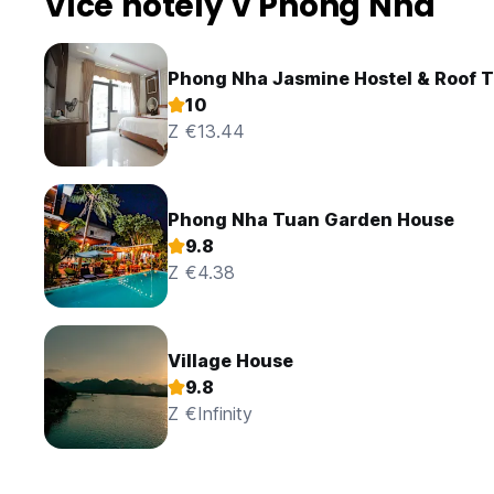
Více hotely v Phong Nha
Phong Nha Jasmine Hostel & Roof T
10
Z €13.44
Phong Nha Tuan Garden House
9.8
Z €4.38
Village House
9.8
Z €Infinity