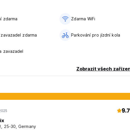
í zdarma
Zdarma WiFi
 zavazadel zdarma
Parkování pro jízdní kola
a zavazadel
Zobrazit všech zařízen
9.7
 2025
ix
, 25-30, Germany