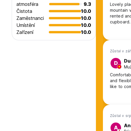
atmosféra
9.3
Lovely pla
mountain v
Čistota
10.0
rented and
Zaměstnanci
10.0
cupboard.
Umístění
10.0
Zařízení
10.0
Zůstal v zá
Du
D
Muž
Comfortabl
and flexi
like to co
Zůstal v sr
An
A