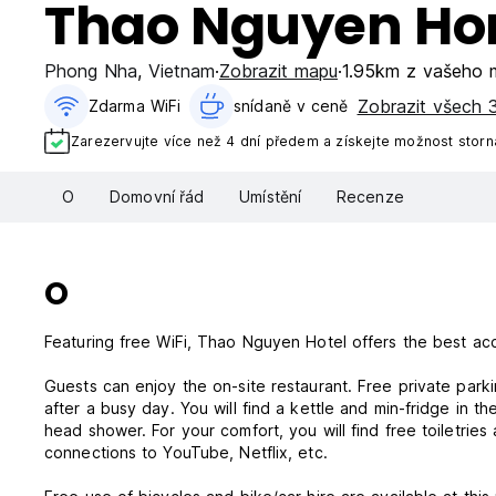
Thao Nguyen H
Phong Nha
,
Vietnam
Zobrazit mapu
1.95km z vašeho 
Zobrazit všech 3
Zdarma WiFi
snídaně v ceně‎
Zarezervujte více než 4 dní předem a získejte možnost stor
O
Domovní řád
Umístění
Recenze
O
Featuring free WiFi, Thao Nguyen Hotel offers the best 
Guests can enjoy the on-site restaurant. Free private parkin
after a busy day. You will find a kettle and min-fridge in t
head shower. For your comfort, you will find free toiletrie
connections to YouTube, Netflix, etc.