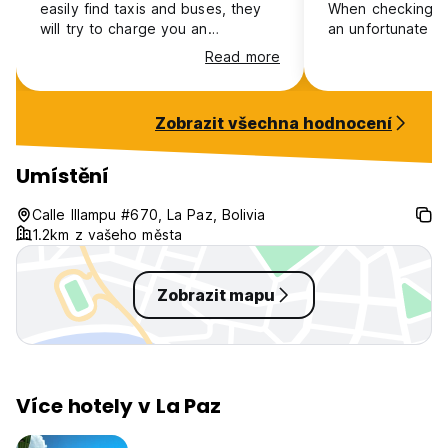
easily find taxis and buses, they
When checking in
will try to charge you an
an unfortunate i
exchange rate above the official
of the males at 
Read more
dollar rate. In our room, a girl was
extremely rude a
robbed while we were sleeping.
towards our frien
There aren’t many common areas,
the day another 
Zobrazit všechna hodnocení
and it feels like a hotel that used
apologised on his
to function reasonably well many
doesn’t really exc
years ago, but hasn’t been
more of a hotel v
Umístění
properly maintained since.
hostel. Central l
markets and food
Calle Illampu #670, La Paz, Bolivia
1.2km z vašeho města
Zobrazit mapu
Více hotely v La Paz