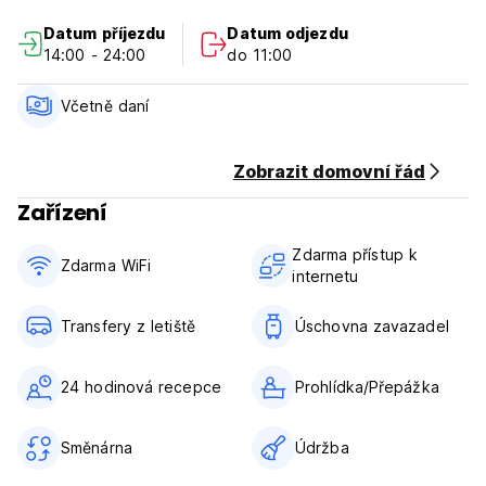
hotelu méně než 0,6 km.
Datum příjezdu
Datum odjezdu
14:00 - 24:00
do 11:00
Hotelové pokoje jsou vybaveny TV s plochou obrazovkou.
Ve vlastní koupelně je sprcha. Všechny jednotky mají šatní
skříň. . V Inca's Room si můžete zahrát kulečník. (Auto-
Včetně daní
translated from original language)
Zobrazit domovní řád
Zařízení
Zdarma přístup k
Zdarma WiFi
internetu
Transfery z letiště
Úschovna zavazadel
24 hodinová recepce
Prohlídka/Přepážka
Směnárna
Údržba