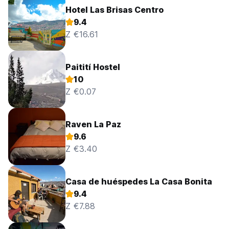
Hotel Las Brisas Centro
9.4
Z €16.61
Paitití Hostel
10
Z €0.07
Raven La Paz
9.6
Z €3.40
Casa de huéspedes La Casa Bonita
9.4
Z €7.88