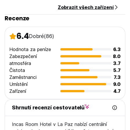
Zobrazit všech zařízení
Recenze
6.4
Dobré
(86)
Hodnota za peníze
6.3
Zabezpečení
8.0
atmosféra
3.7
Čistota
5.7
Zaměstnanci
7.3
Umístění
9.0
Zařízení
4.7
Shrnutí recenzí cestovatelů
Incas Room Hotel v La Paz nabízí centrální