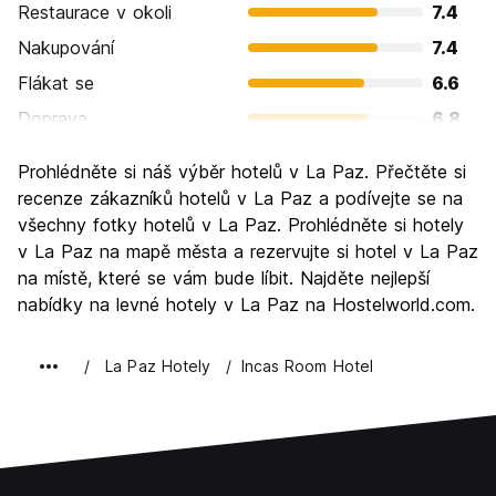
Restaurace v okoli
7.4
Nakupování
7.4
Flákat se
6.6
Doprava
6.8
Prohlížení památek
7.7
Prohlédněte si náš výběr hotelů v La Paz. Přečtěte si
Kultura
7.8
recenze zákazníků hotelů v La Paz a podívejte se na
Noční život
všechny fotky hotelů v La Paz. Prohlédněte si hotely
7.0
v La Paz na mapě města a rezervujte si hotel v La Paz
Hodnota za peníze
8.5
na místě, které se vám bude líbit. Najděte nejlepší
nabídky na levné hotely v La Paz na Hostelworld.com.
La Paz Hotely
Incas Room Hotel