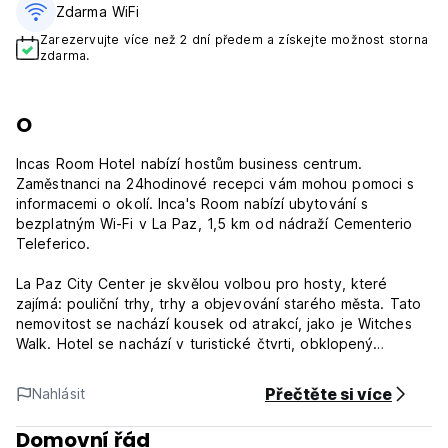
Zdarma WiFi
Zarezervujte více než 2 dní předem a získejte možnost storna
zdarma.
O
Incas Room Hotel nabízí hostům business centrum.
Zaměstnanci na 24hodinové recepci vám mohou pomoci s
informacemi o okolí. Inca's Room nabízí ubytování s
bezplatným Wi-Fi v La Paz, 1,5 km od nádraží Cementerio
Teleferico.
La Paz City Center je skvělou volbou pro hosty, které
zajímá: pouliční trhy, trhy a objevování starého města. Tato
nemovitost se nachází kousek od atrakcí, jako je Witches
Walk. Hotel se nachází v turistické čtvrti, obklopený
restauracemi a bary. Hlavní atrakce v La Paz jsou:
Procházka čarodějnic, Museo Tambo Quirquincho,
Přečtěte si více
Nahlásit
Metropolitní katedrála La Paz, Museo Tambo Quirquincho,
Kostel San Francisco, Muzeum koky, Muzeum zlata,
Domovní řád
Murilloův dům, náměstí Murillo, Prezidentský palác jsou od