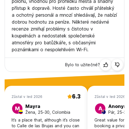
polohu, vhodnou pro prohlídku města a snadný
přístup k dopravě. Hosté často chválí přátelský
a ochotný personál a mnozí shledávají, že nabízí
dobrou hodnotu za peníze. Některé nedávné
recenze zmiňují problémy s čistotou v
koupelnách a nedostatek společenské
atmosféry pro batůžkáře, s občasnými
poznámkami o nespolehlivém Wi-Fi.
Bylo to užitečné?
6.3
Zůstal v led 2026
Zůstal v led 2026
Mayra
Anonym
M
A
Žena, 25-30, Colombia
Pár, 25-30,
It’s a place that, although it’s close
Great value for m
to Calle de las Brujas and you can
booking a privat