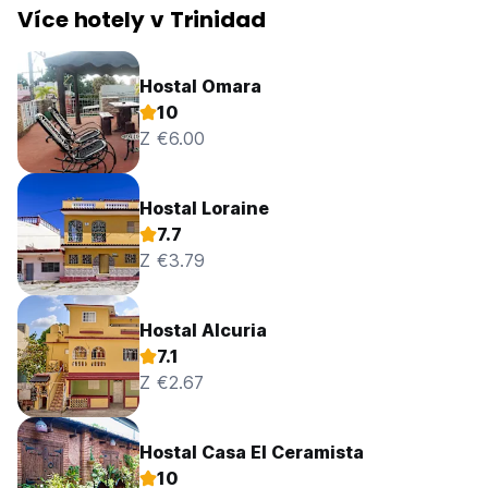
Více hotely v Trinidad
Hostal Omara
10
Z €6.00
Hostal Loraine
7.7
Z €3.79
Hostal Alcuria
7.1
Z €2.67
Hostal Casa El Ceramista
10