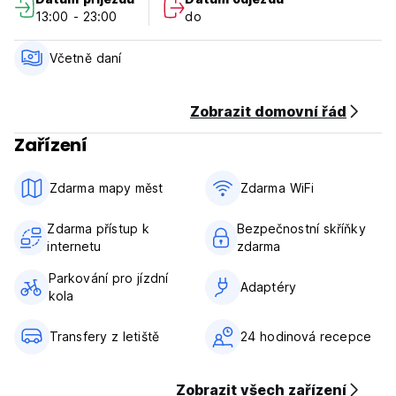
každý den. Návštěva Casa Colonial 1830 znamená vstoupit
13:00 - 23:00
do
do nádherného, ​​malebného Trinidadu. Znamená to vrátit se
v čase a vrátit se vykoupaný ve slané vodě Karibského
moře a jedinečném vánku pohoří Escambray. Znamená to
Včetně daní
smát se a zpívat, tančit a jíst. Ale především žít. (Auto-
translated from original language)
Zobrazit domovní řád
Zařízení
Zdarma mapy měst
Zdarma WiFi
Zdarma přístup k
Bezpečnostní skříňky
internetu
zdarma
Parkování pro jízdní
Adaptéry
kola
Transfery z letiště
24 hodinová recepce
Zobrazit všech zařízení