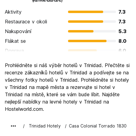
Aktivity
7.3
Restaurace v okoli
7.3
Nakupování
5.3
Flákat se
8.0
Doprava
6.0
Prohlížení památek
8.0
Prohlédněte si náš výběr hotelů v Trinidad. Přečtěte si
Kultura
8.0
recenze zákazníků hotelů v Trinidad a podívejte se na
Noční život
všechny fotky hotelů v Trinidad. Prohlédněte si hotely
5.3
v Trinidad na mapě města a rezervujte si hotel v
Hodnota za peníze
8.0
Trinidad na místě, které se vám bude líbit. Najděte
nejlepší nabídky na levné hotely v Trinidad na
Hostelworld.com.
Trinidad Hotely
Casa Colonial Torrado 1830