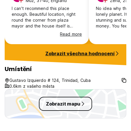
Muž, 31-40, England
Žena, 25-
I can't recommend this place
No idea why this c
enough. Beautiful location, right
lonely planet. It’
round the corner from plaza
stunning and suc
mayor and the house itself is
money. You feel l
incredible.
staying in a piec
Read more
hardly wanted to
Trinidad. The roo
and has views of
Zobrazit všechna hodnocení
mountains. Breakf
only $5 and the h
helped us book t
Umístění
waterfalls which 
recommend, and 
Gustavo Izquierdo # 124, Trinidad, Cuba
with a warm smile
0.6km z vašeho města
more than 5 stars
Zobrazit mapu