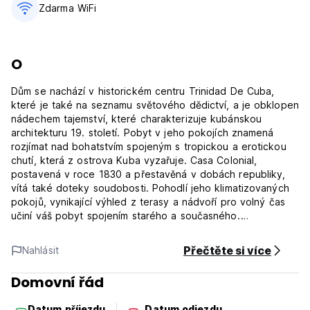
Zdarma WiFi
O
Dům se nachází v historickém centru Trinidad De Cuba,
které je také na seznamu světového dědictví, a je obklopen
nádechem tajemství, které charakterizuje kubánskou
architekturu 19. století. Pobyt v jeho pokojích znamená
rozjímat nad bohatstvím spojeným s tropickou a erotickou
chutí, která z ostrova Kuba vyzařuje. Casa Colonial,
postavená v roce 1830 a přestavěná v dobách republiky,
vítá také doteky soudobosti. Pohodlí jeho klimatizovaných
pokojů, vynikající výhled z terasy a nádvoří pro volný čas
učiní váš pobyt spojením starého a současného.
To je spojeno s pečlivým zacházením s majiteli, trinitáři, kteří
Přečtěte si více
Nahlásit
si zachovávají nemocniční výstřednost těch, kteří žili ve
městě založeném Diegem Velázquezem. Příjemné povídání,
Domovní řád
návštěvy kulturních domů, tradiční canchachara, dobrá káva
a nejvoňavější kubánské doutníky budou podnětem pro
Datum příjezdu
Datum odjezdu