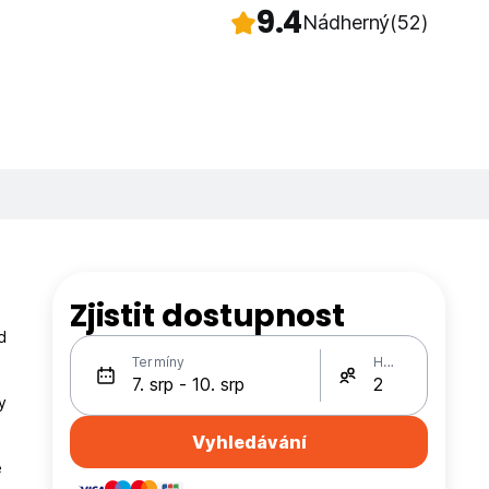
9.4
Nádherný
(52)
Zjistit dostupnost
d
Termíny
Hosté
y
Vyhledávání
e