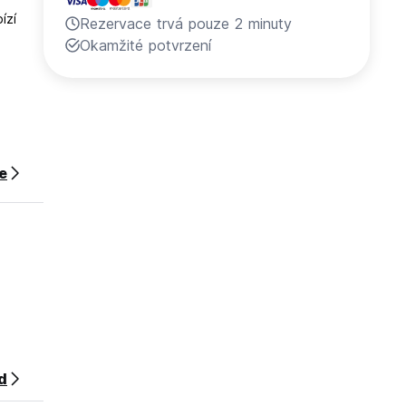
ízí
Rezervace trvá pouze 2 minuty
Okamžité potvrzení
ce
d