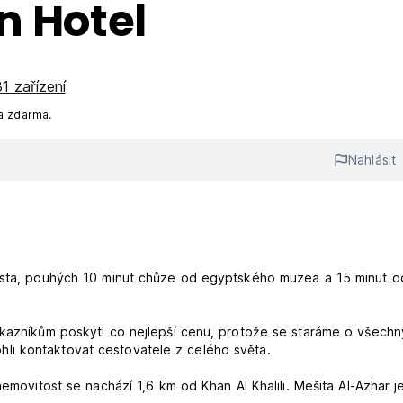
n Hotel
1 zařízení
a zdarma.
Nahlásit
města, pouhých 10 minut chůze od egyptského muzea a 15 minut o
ákazníkům poskytl co nejlepší cenu, protože se staráme o všechn
li kontaktovat cestovatele z celého světa.
nemovitost se nachází 1,6 km od Khan Al Khalili. Mešita Al-Azhar j