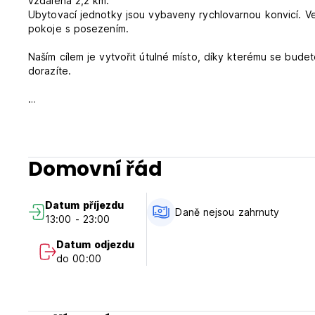
vzdálená 2,2 km.
Ubytovací jednotky jsou vybaveny rychlovarnou konvicí. Ve 
pokoje s posezením.
Naším cílem je vytvořit útulné místo, díky kterému se budet
dorazíte.
Užijte si pobyt :)
Podmínky a podmínky:
Domovní řád
Storno podmínky: 24h před příjezdem. V případě pozdního
Příjezd od 13:00 do 23:00.
Odjezd od 5:00 do 10:00.
Datum příjezdu
Platba při příjezdu kreditními kartami, debetní kartou.
Daně nejsou zahrnuty
13:00 - 23:00
Včetně daní.
Datum odjezdu
Včetně snídaně.
do 00:00
Žádná zákaz vycházení.
Vhodné pro děti.