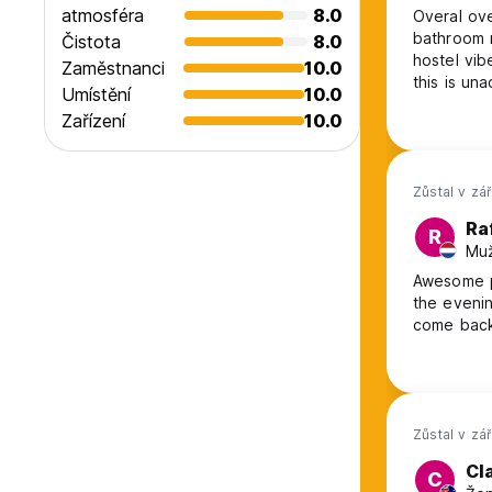
atmosféra
8.0
Overal ove
bathroom n
Čistota
8.0
hostel vib
Zaměstnanci
10.0
this is un
Umístění
10.0
friendly, 
Zařízení
10.0
Zůstal v zá
Ra
R
Muž
Awesome pl
the evenin
come back
Zůstal v zá
Cl
C