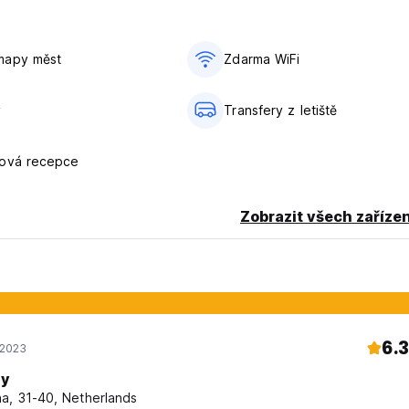
mapy měst
Zdarma WiFi
y
Transfery z letiště
nová recepce
Zobrazit všech zařízen
6.3
 2023
y
a, 31-40, Netherlands