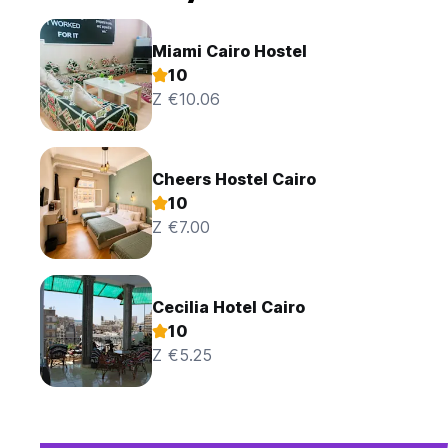
Miami Cairo Hostel
10
Z €10.06
Cheers Hostel Cairo
10
Z €7.00
Cecilia Hotel Cairo
10
Z €5.25