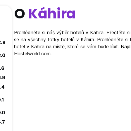
O
Káhira
Prohlédněte si náš výběr hotelů v Káhira. Přečtěte s
se na všechny fotky hotelů v Káhira. Prohlédněte si 
8.8
hotel v Káhira na místě, které se vám bude líbit. Naj
Hostelworld.com.
8.0
.6
6.9
.4
.1
9.0
6.7