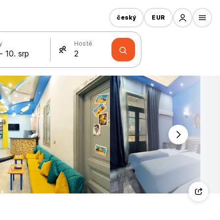
český
EUR
y
Hosté