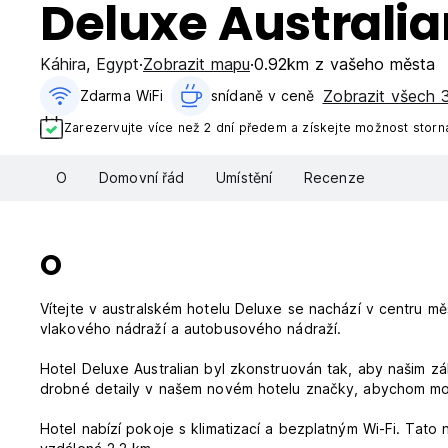
Deluxe Australia
Káhira
,
Egypt
Zobrazit mapu
0.92km z vašeho města
Zobrazit všech 3
Zdarma WiFi
snídaně v ceně‎
Zarezervujte více než 2 dní předem a získejte možnost storn
O
Domovní řád
Umístění
Recenze
O
Vítejte v australském hotelu Deluxe se nachází v centru 
vlakového nádraží a autobusového nádraží.
Hotel Deluxe Australian byl zkonstruován tak, aby našim z
drobné detaily v našem novém hotelu značky, abychom moh
Hotel nabízí pokoje s klimatizací a bezplatným Wi-Fi. Tato 