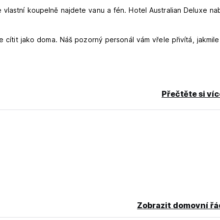
vlastní koupelně najdete vanu a fén. Hotel Australian Deluxe nab
e cítit jako doma. Náš pozorný personál vám vřele přivítá, jakmile
Přečtěte si ví
 zrušení nebo No Show, bude vám účtována první noc pobytu.
Zobrazit domovní řá