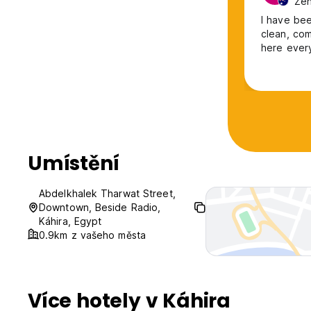
Žen
I have bee
clean, com
here every
Umístění
Abdelkhalek Tharwat Street,
Downtown, Beside Radio,
Káhira, Egypt
0.9km z vašeho města
Více hotely v Káhira