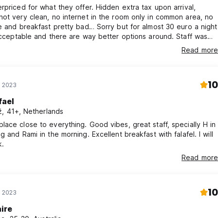
rpriced for what they offer. Hidden extra tax upon arrival,
ot very clean, no internet in the room only in common area, no
e and breakfast pretty bad… Sorry but for almost 30 euro a night
acceptable and there are way better options around. Staff was
nothing personal to them.
Read more
10
ř 2023
fael
, 41+, Netherlands
ace close to everything. Good vibes, great staff, specially H in
g and Rami in the morning. Excellent breakfast with falafel. I will
.
Read more
10
ř 2023
aire