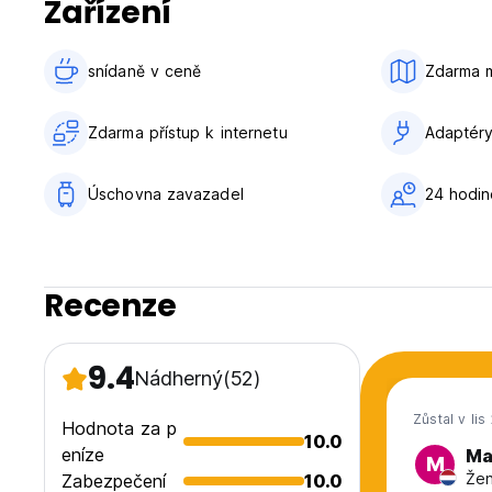
Zařízení
snídaně v ceně‎
Zdarma 
Zdarma přístup k internetu
Adaptér
Úschovna zavazadel
24 hodi
Recenze
9.4
Nádherný
(52)
Zůstal v lis
Hodnota za p
10.0
eníze
Ma
M
Žen
Zabezpečení
10.0