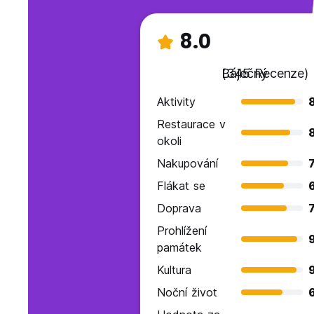
8.0
Báječný
(345 Recenze)
Aktivity
Restaurace v
okoli
Nakupování
7
Flákat se
Doprava
7
Prohlížení
9
památek
Kultura
Noční život