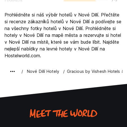
Doprava
7.2
Prohlížení památek
8.0
Prohlédněte si náš výběr hotelů v Nové Dillí. Přečtěte
Kultura
7.9
si recenze zákazníků hotelů v Nové Dillí a podívejte se
Noční život
na všechny fotky hotelů v Nové Dillí. Prohlédněte si
6.1
hotely v Nové Dillí na mapě města a rezervujte si hotel
Hodnota za peníze
7.4
v Nové Dillí na místě, které se vám bude líbit. Najděte
nejlepší nabídky na levné hotely v Nové Dillí na
Hostelworld.com.
Nové Dillí Hotely
Gracious by Vishesh Hotels &