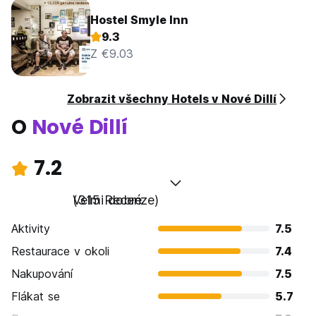
Hostel Smyle Inn
9.3
Z €9.03
Zobrazit všechny Hotels v Nové Dillí
O
Nové Dillí
7.2
Velmi dobré
(315 Recenze)
Aktivity
7.5
Restaurace v okoli
7.4
Nakupování
7.5
Flákat se
5.7