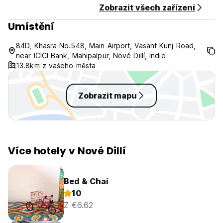
Zobrazit všech zařízení
Umístění
84D, Khasra No.548, Main Airport, Vasant Kunj Road,
near ICICI Bank, Mahipalpur, Nové Dillí, Indie
13.8km z vašeho města
Zobrazit mapu
Více hotely v Nové Dillí
Bed & Chai
10
Z €6.62