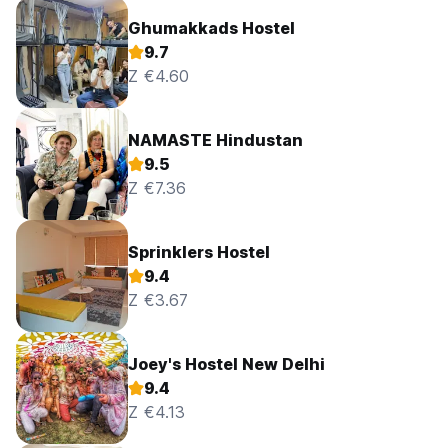
Ghumakkads Hostel
9.7
Z €4.60
NAMASTE Hindustan
9.5
Z €7.36
Sprinklers Hostel
9.4
Z €3.67
Joey's Hostel New Delhi
9.4
Z €4.13