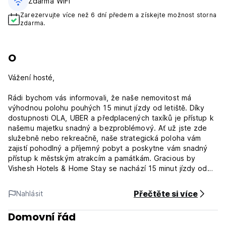
Zdarma WiFi
Zarezervujte více než 6 dní předem a získejte možnost storna
zdarma.
O
Vážení hosté,
Rádi bychom vás informovali, že naše nemovitost má
výhodnou polohu pouhých 15 minut jízdy od letiště. Díky
dostupnosti OLA, UBER a předplacených taxíků je přístup k
našemu majetku snadný a bezproblémový. Ať už jste zde
služebně nebo rekreačně, naše strategická poloha vám
zajistí pohodlný a příjemný pobyt a poskytne vám snadný
přístup k městským atrakcím a památkám. Gracious by
Vishesh Hotels & Home Stay se nachází 15 minut jízdy od
Qutub Minar a Lodhi Garden. Tento hotel se nachází 16,4
km od Lotosový chrám a 16,9 km od Chrám ISKCON. Užijte
Přečtěte si více
Nahlásit
si rekreační zařízení, jako je fitness centrum nebo si užijte
výhled z terasy. Tento hotel dále nabízí: bezdrátový
Domovní řád
internet zdarma, rozšířené recepční služby a hlídání dětí (za