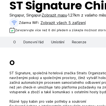
ST Signature Ch
Singapur
,
Singapur
Zobrazit mapu
1.27km z vašeho měs
Zobrazit všech 5 zařízení
Zdarma WiFi
Zarezervujte více než 6 dní předem a získejte možnost stor
O
Domovní řád
Umístění
Recenze
O
ST Signature, společná hotelová značka Straits Organizatio
navrženými pokoji a společnými prostory, čímž vytváří holi
začíná automatickým procesem samostatného odbavení pros
než jen check-in umožňuje tato platforma požadavky na zm
vstupenek a zboží a také komunikaci s ostatními hosty bydl
Různé typy kabin pro vaše potřeby a soukromí