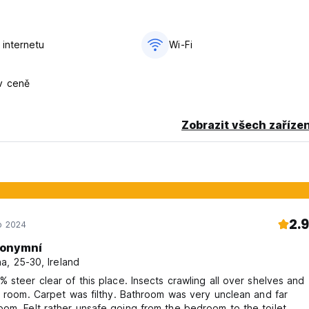
 internetu
Wi-Fi
v ceně
Zobrazit všech zařízen
2.9
o 2024
onymní
a, 25-30, Ireland
 steer clear of this place. Insects crawling all over shelves and
y room. Carpet was filthy. Bathroom was very unclean and far
e bedroom to the toilet