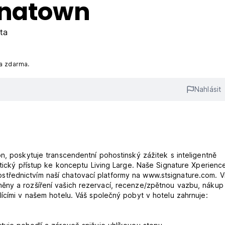
inatown
ta
na zdarma.
Nahlásit
n, poskytuje transcendentní pohostinský zážitek s inteligentně
stický přístup ke konceptu Living Large. Naše Signature Xperienc
třednictvím naší chatovací platformy na www.stsignature.com. V
ěny a rozšíření vašich rezervací, recenze/zpětnou vazbu, nákup
ícími v našem hotelu. Váš společný pobyt v hotelu zahrnuje: