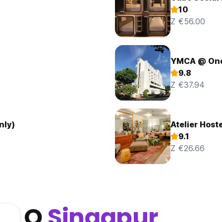
10
Z €56.00
YMCA @ One
9.8
Z €37.94
nly)
Atelier Hoste
9.1
Z €26.66
O
Singapur