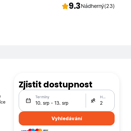
9.3
Nádherný
(23)
Zjistit dostupnost
e
Termíny
Hosté
íce
Vyhledávání