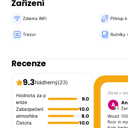
Zařízení
Zdarma WiFi
Přístup k
Trezor
Ručníky 
Recenze
9.3
Nádherný
(23)
Zůstal v ún
Hodnota za p
9.0
eníze
An
A
Žen
Zabezpečení
10.0
atmosféra
8.0
Would 100%
floor in m
Čistota
10.0
from bedroom. Felt rather unsafe going from th