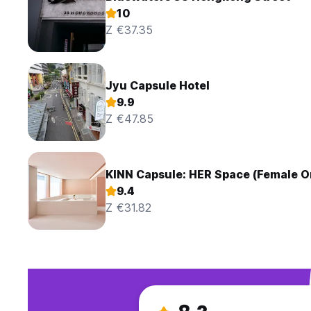
10
Z €37.35
Jyu Capsule Hotel
9.9
Z €47.85
KINN Capsule: HER Space (Female O
9.4
Z €31.82