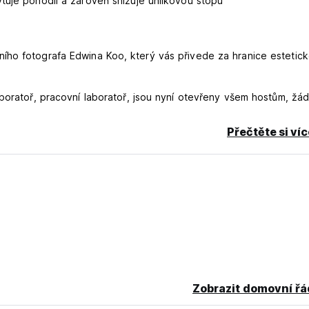
tuje pohodlí a zároveň snižuje uhlíkovou stopu
ího fotografa Edwina Koo, který vás přivede za hranice estetic
aboratoř, pracovní laboratoř, jsou nyní otevřeny všem hostům, žá
Přečtěte si ví
Zobrazit domovní řá