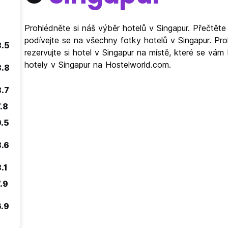
Prohlédněte si náš výběr hotelů v Singapur. Přečtěte
podívejte se na všechny fotky hotelů v Singapur. Pr
8.5
rezervujte si hotel v Singapur na místě, které se vám 
hotely v Singapur na Hostelworld.com.
8.8
8.7
.8
9.5
8.6
.1
.9
6.9