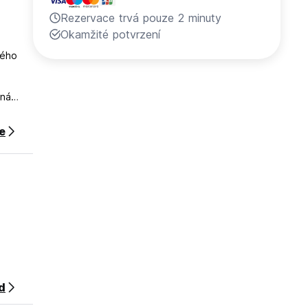
Rezervace trvá pouze 2 minuty
Okamžité potvrzení
kého
dná
ce
d