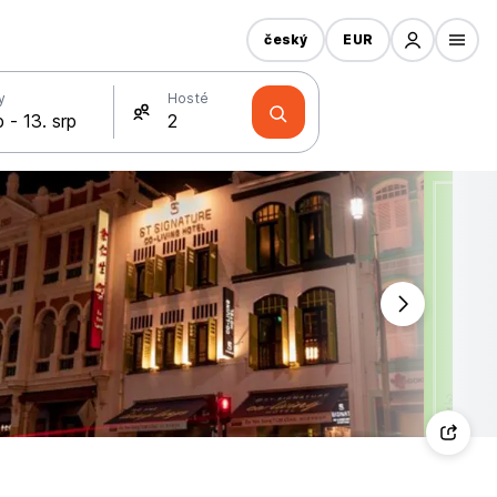
český
EUR
y
Hosté