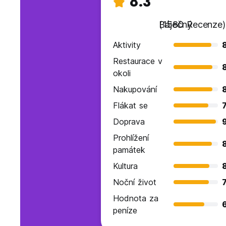
8.3
Báječný
(1580 Recenze)
Aktivity
Restaurace v
okoli
Nakupování
Flákat se
7
Doprava
Prohlížení
památek
Kultura
8
Noční život
7
Hodnota za
peníze