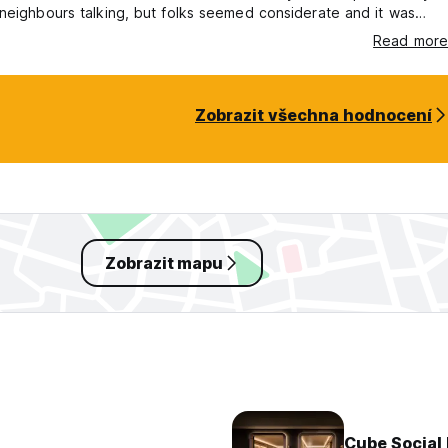
neighbours talking, but folks seemed considerate and it was
ight. No staff onsite - check in and open your room with your
Read more
Zobrazit všechna hodnocení
Zobrazit mapu
Cube Social