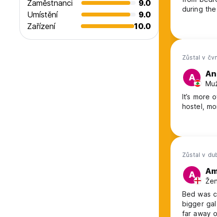
Zaměstnanci
9.0
during the
Umístění
9.0
anyone can
Zařízení
10.0
ever.
Zůstal v čv
An
A
Muž
It’s more 
hostel, mo
Zůstal v d
A
A
Žen
Bed was c
bigger gal
far away o