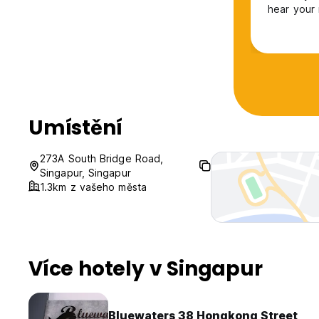
hear your 
quiet at n
phone.
Umístění
273A South Bridge Road,
Singapur, Singapur
1.3km z vašeho města
Více hotely v Singapur
Bluewaters 38 Hongkong Street