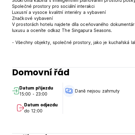
Soukromá kabina s inteligentním plánováním prostoru posky
Společné prostory pro sociální interakci
Luxusní a vysoce kvalitní interiéry a vybavení
Značkové vybavení
V prostorách hotelu najdete díla oceňovaného dokumentárn
luxusu a oceníte odkaz The Singapura Seasons.
- Všechny objekty, společné prostory, jako je kuchařská l
další omezení (Auto-translated from original language)
Domovní řád
Datum příjezdu
Daně nejsou zahrnuty
15:00 - 23:00
Datum odjezdu
do 12:00