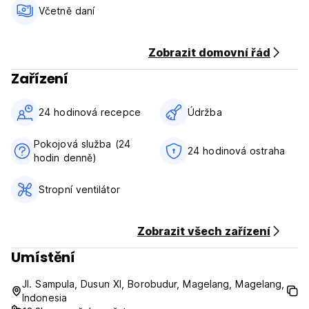
Dětské zásady
Včetně daní
Vítány jsou děti jakéhokoli věku.
Děti ve věku 9 let a starší jsou v tomto zařízení považovány
za dospělé.
Zobrazit domovní řád
Zařízení
V tomto ubytovacím zařízení není kapacita přistýlek.
Pro přihlášení není vyžadován věk
24 hodinová recepce
Údržba
Domácí mazlíčci nejsou povoleni. (Auto-translated from
Pokojová služba (24
original language)
24 hodinová ostraha
hodin denně)
Stropní ventilátor
Zobrazit všech zařízení
Umístění
Jl. Sampula, Dusun XI, Borobudur, Magelang, Magelang,
Indonesia