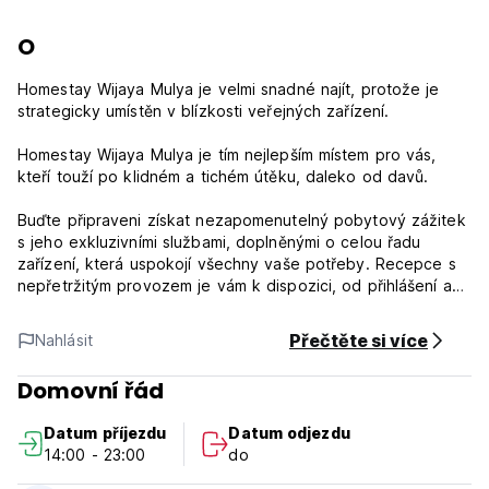
O
Homestay Wijaya Mulya je velmi snadné najít, protože je
strategicky umístěn v blízkosti veřejných zařízení.
Homestay Wijaya Mulya je tím nejlepším místem pro vás,
kteří touží po klidném a tichém útěku, daleko od davů.
Buďte připraveni získat nezapomenutelný pobytový zážitek
s jeho exkluzivními službami, doplněnými o celou řadu
zařízení, která uspokojí všechny vaše potřeby. Recepce s
nepřetržitým provozem je vám k dispozici, od přihlášení až
po odhlášení, nebo jakoukoli pomoc, kterou potřebujete.
Pokud si přejete více, neváhejte se zeptat na recepci, jsme
Přečtěte si více
Nahlásit
vždy připraveni vám vyjít vstříc.
Domovní řád
Odbavení
Od 14:00 hodin
Datum příjezdu
Datum odjezdu
Překontrolovat
14:00 - 23:00
do
Do 12:00 hodin