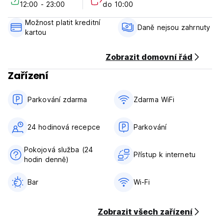
12:00 - 23:00
do 10:00
10:00.
Pracovní doba recepce: 24*7.
Možnost platit kreditní
Storno podmínky: 72 hodin před příjezdem. V případě
Daně nejsou zahrnuty
kartou
pozdního zrušení nebo nedostavení se vám bude účtována
první noc vašeho pobytu.
Check in od 12:00 do 23:00 .
Zobrazit domovní řád
Odhlášení od 7:00 do 10:00.
Zařízení
Platba při příjezdu v hotovosti, kreditními kartami.
Včetně daní.
Snídaně není v ceně.
Parkování zdarma
Zdarma WiFi
Žádný zákaz vycházení.
Vhodné pro děti.
Nekuřácké.
24 hodinová recepce
Parkování
(Auto-translated from original language)
Pokojová služba (24
Přístup k internetu
hodin denně)
Bar
Wi-Fi
Zobrazit všech zařízení