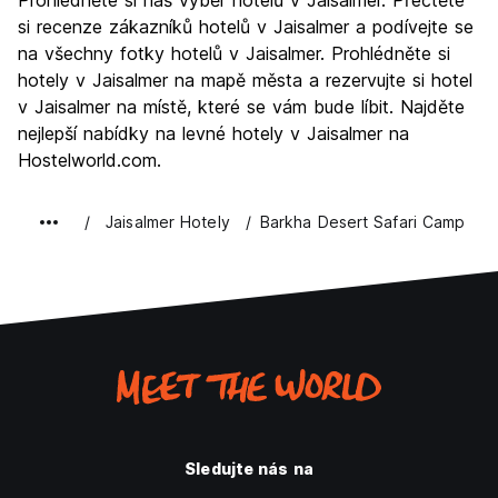
Prohlédněte si náš výběr hotelů v Jaisalmer. Přečtěte
Kultura
9.1
si recenze zákazníků hotelů v Jaisalmer a podívejte se
Noční život
na všechny fotky hotelů v Jaisalmer. Prohlédněte si
5.5
hotely v Jaisalmer na mapě města a rezervujte si hotel
Hodnota za peníze
8.7
v Jaisalmer na místě, které se vám bude líbit. Najděte
nejlepší nabídky na levné hotely v Jaisalmer na
Hostelworld.com.
Jaisalmer Hotely
Barkha Desert Safari Camp
Sledujte nás na