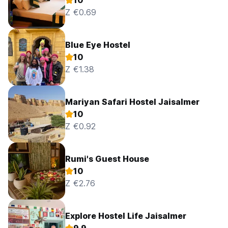
10
Z €0.69
Blue Eye Hostel
10
Z €1.38
Mariyan Safari Hostel Jaisalmer
10
Z €0.92
Rumi's Guest House
10
Z €2.76
Explore Hostel Life Jaisalmer