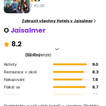
9.9
Z €2.30
Zobrazit všechny Hotels v Jaisalmer
O
Jaisalmer
8.2
Báječný
(57 Recenze)
Aktivity
9.0
Restaurace v okoli
8.3
Nakupování
7.8
Flákat se
8.7
Doprava
7.7
Prohlížení památek
8.9