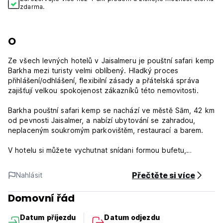
zdarma.
O
Ze všech levných hotelů v Jaisalmeru je pouštní safari kemp
Barkha mezi turisty velmi oblíbený. Hladký proces
přihlášení/odhlášení, flexibilní zásady a přátelská správa
zajišťují velkou spokojenost zákazníků této nemovitosti.
Barkha pouštní safari kemp se nachází ve městě Sām, 42 km
od pevnosti Jaisalmer, a nabízí ubytování se zahradou,
neplaceným soukromým parkovištěm, restaurací a barem.
V hotelu si můžete vychutnat snídani formou bufetu,
vegetariánskou nebo halal snídani.
Přečtěte si více
Nahlásit
Pouštní safari kemp Barkha poskytuje službu žehlení a také
obchodní zařízení, jako je fax a kopírování.
Domovní řád
Domovní řád:
Datum příjezdu
Datum odjezdu
Camp má standardní check-in čas 12:00 a check-out čas