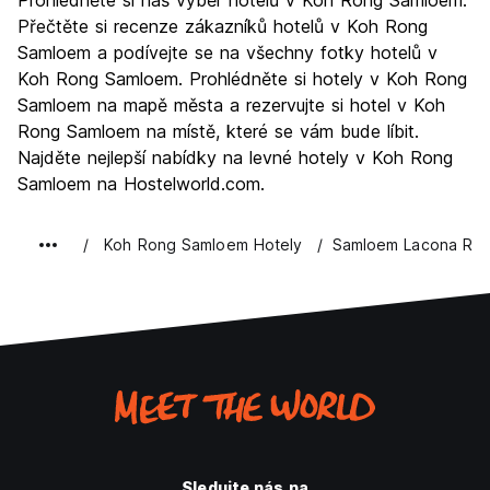
Prohlédněte si náš výběr hotelů v Koh Rong Samloem.
Kultura
4.0
Přečtěte si recenze zákazníků hotelů v Koh Rong
Noční život
Samloem a podívejte se na všechny fotky hotelů v
10.0
Koh Rong Samloem. Prohlédněte si hotely v Koh Rong
Hodnota za peníze
10.0
Samloem na mapě města a rezervujte si hotel v Koh
Rong Samloem na místě, které se vám bude líbit.
Najděte nejlepší nabídky na levné hotely v Koh Rong
Samloem na Hostelworld.com.
Koh Rong Samloem Hotely
Samloem Lacona Res
Sledujte nás na