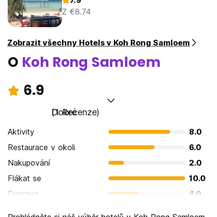
7.9
Z €8.74
Zobrazit všechny Hotels v Koh Rong Samloem
O
Koh Rong Samloem
6.9
Dobré
(1 Recenze)
Aktivity
8.0
Restaurace v okoli
6.0
Nakupování
2.0
Flákat se
10.0
Doprava
4.0
Prohlížení památek
8.0