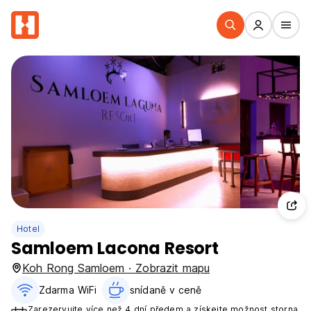
Hotel
Samloem Lacona Resort
Koh Rong Samloem · Zobrazit mapu
Zdarma WiFi
snídaně v ceně‎
Zarezervujte více než 4 dní předem a získejte možnost storna