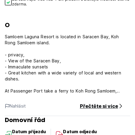
zdarma.
O
Samloem Laguna Resort is located in Saracen Bay, Koh
Rong Samloem island.
- privacy,
- View of the Saracen Bay,
- Immaculate sunsets
- Great kitchen with a wide variety of local and western
dishes.
At Passenger Port take a ferry to Koh Rong Samloem,
Saracen Bay. Please contact us to arrange ferry tickets with
a reliable ferry company docking at the closest pier. Extra
Přečtěte si více
Nahlásit
bonus is free pickup from the arrival pier (weather
permitting).
Domovní řád
Once you arrive at Saracen Bay you have an option to
order taxi boat or walk by turning left at the end of the
Datum příjezdu
Datum odjezdu
pier. Closest arrival pier is about 15 minutes walk, the other