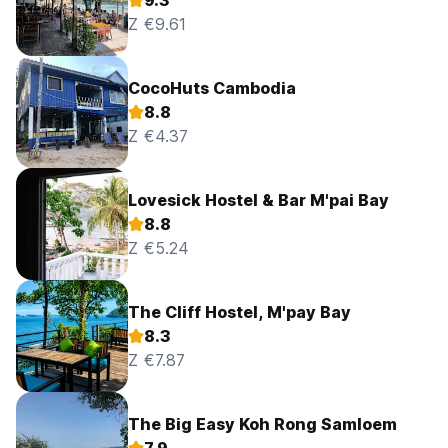
9.3
Z €9.61
CocoHuts Cambodia
8.8
Z €4.37
Lovesick Hostel & Bar M'pai Bay
8.8
Z €5.24
The Cliff Hostel, M'pay Bay
8.3
Z €7.87
The Big Easy Koh Rong Samloem