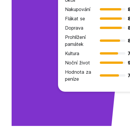
okoli
Nakupování
Flákat se
Doprava
Prohlížení
památek
Kultura
7
Noční život
9
Hodnota za
7
peníze