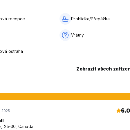
nová recepce
Prohlídka/Přepážka
Vrátný
ová ostraha
Zobrazit všech zařízen
6.0
d 2025
ll
, 25-30, Canada