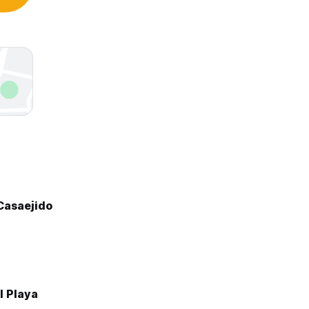
Casaejido
l Playa