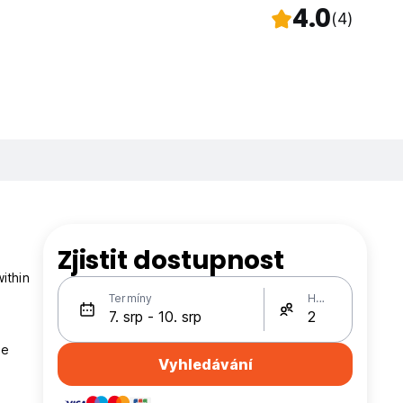
4.0
(4)
Zjistit dostupnost
ithin
Termíny
Hosté
he
Vyhledávání