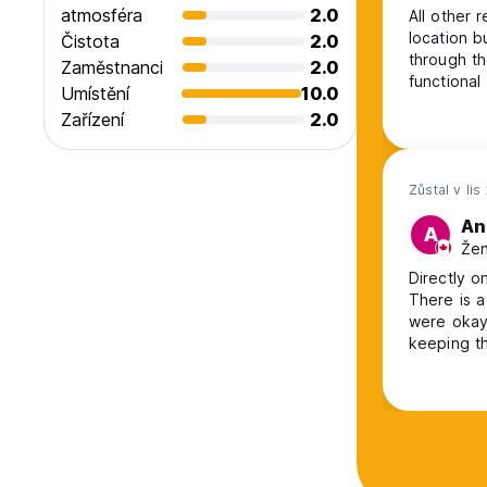
atmosféra
2.0
All other 
location b
Čistota
2.0
through th
Zaměstnanci
2.0
functiona
Umístění
10.0
and there 
Zařízení
2.0
past all t
expensive 
Zůstal v lis
An
A
Žen
Directly o
There is a
were okay 
keeping th
convenient
for someth