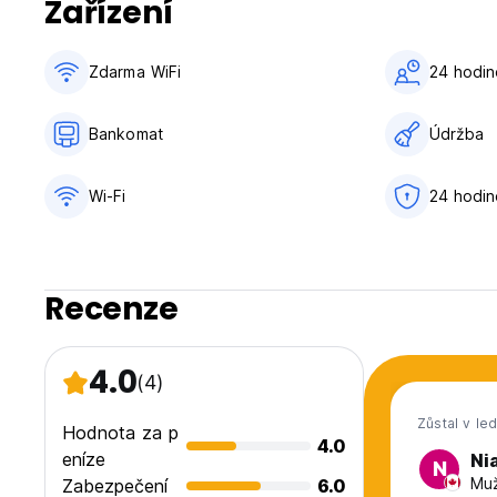
Zařízení
Zdarma WiFi
24 hodi
Bankomat
Údržba
Wi-Fi
24 hodin
Recenze
4.0
(4)
Zůstal v le
Hodnota za p
4.0
eníze
Nia
N
Muž
Zabezpečení
6.0