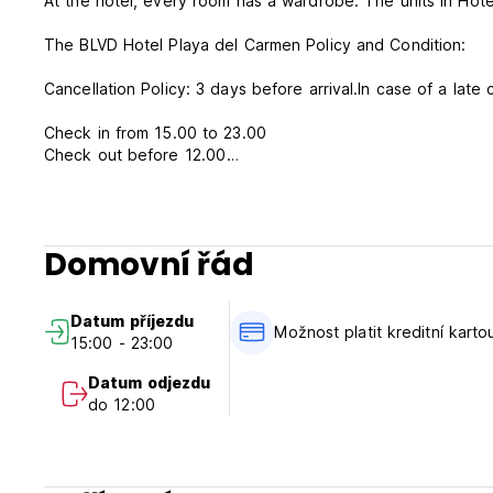
At the hotel, every room has a wardrobe. The units in Hote
The BLVD Hotel Playa del Carmen Policy and Condition:
Cancellation Policy: 3 days before arrival.In case of a late 
Check in from 15.00 to 23.00
Check out before 12.00
Payment upon arrival by cash ,credit and debit card
Taxes included
Breakfast not included
Domovní řád
General:
24 hours reception.
Datum příjezdu
No special conditions
Možnost platit kreditní karto
15:00 - 23:00
Datum odjezdu
do 12:00