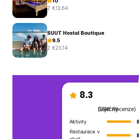
10
Z €12.64
SUUT Hostal Boutique
9.5
Z €23.14
8.3
Báječný
(298 Recenze)
Aktivity
Restaurace v