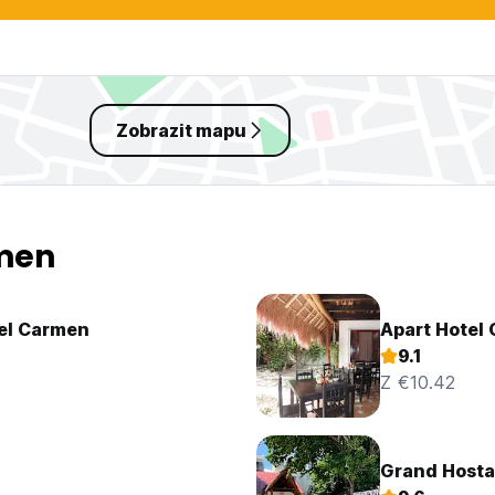
Zobrazit mapu
rmen
del Carmen
Apart Hotel 
9.1
Z €10.42
Grand Hosta