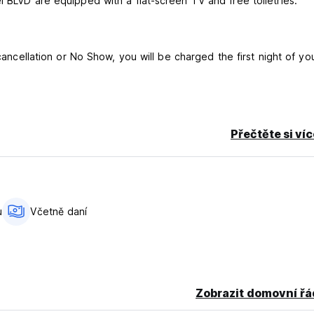
l BLVD are equipped with a flat-screen TV and free toiletries.
cancellation or No Show, you will be charged the first night of you
Přečtěte si ví
u
Včetně daní
Zobrazit domovní řá