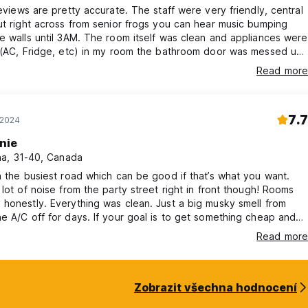
reviews are pretty accurate. The staff were very friendly, central
ut right across from senior frogs you can hear music bumping
e walls until 3AM. The room itself was clean and appliances were
l (AC, Fridge, etc) in my room the bathroom door was messed up
was a horrible septic smell in the bathroom. But if you can get
Read more
hat and bring headphones, it’s a cheap private room in an
town, just know what you’re signing up for.
7.7
 2024
nie
a, 31-40, Canada
n the busiest road which can be good if that’s what you want.
 lot of noise from the party street right in front though! Rooms
honestly. Everything was clean. Just a big musky smell from
e A/C off for days. If your goal is to get something cheap and
, then it’s a good place! Honestly I would rather pay a bit more
Read more
ing better.
Zobrazit všechna hodnocení