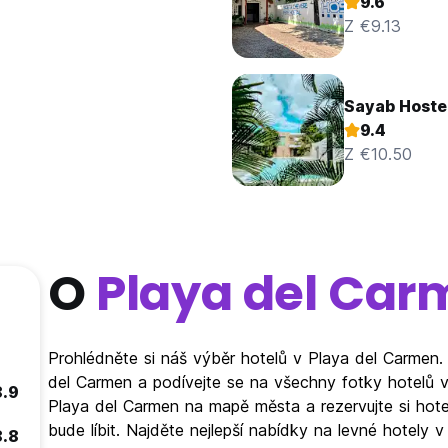
9.6
Z €9.13
Sayab Hostel
9.4
Z €10.50
O
Playa del Car
Prohlédněte si náš výběr hotelů v Playa del Carmen.
del Carmen a podívejte se na všechny fotky hotelů v
8.9
Playa del Carmen na mapě města a rezervujte si hote
bude líbit. Najděte nejlepší nabídky na levné hotely
8.8