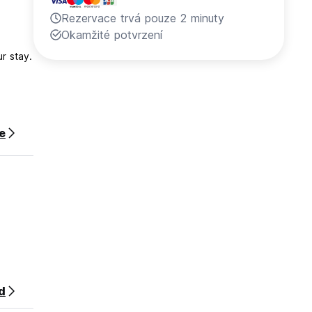
Rezervace trvá pouze 2 minuty
Okamžité potvrzení
r stay.
ce
d