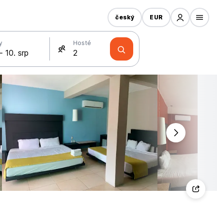
český
EUR
y
Hosté