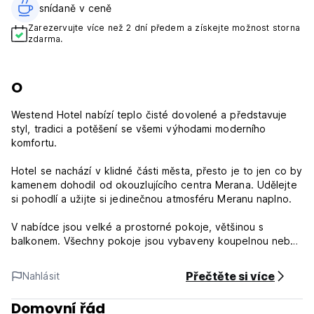
snídaně v ceně‎
Zarezervujte více než 2 dní předem a získejte možnost storna
zdarma.
O
Westend Hotel nabízí teplo čisté dovolené a představuje
styl, tradici a potěšení se všemi výhodami moderního
komfortu.
Hotel se nachází v klidné části města, přesto je to jen co by
kamenem dohodil od okouzlujícího centra Merana. Udělejte
si pohodlí a užijte si jedinečnou atmosféru Meranu naplno.
V nabídce jsou velké a prostorné pokoje, většinou s
balkonem. Všechny pokoje jsou vybaveny koupelnou nebo
sprchou a WC, vysoušečem vlasů, rádiem, televizí
(mezinárodní programy i německé, rakouské, švýcarské a
Přečtěte si více
Nahlásit
italské), telefonem a trezorem.
Domovní řád
Těšíme se na Vaši návštěvu a postaráme se o to, aby Váš