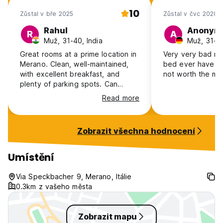
10
Zůstal v bře 2025
Zůstal v čvc 2020
Rahul
Anonym
R
A
Muž, 31-40, India
Muž, 31-4
Great rooms at a prime location in
Very very bad ro
Merano. Clean, well-maintained,
bed ever have be
with excellent breakfast, and
not worth the mon
plenty of parking spots. Can
definitely recommend!
Read more
Zobrazit všechna hodnocení
Umístění
Via Speckbacher 9, Merano, Itálie
0.3km z vašeho města
Zobrazit mapu