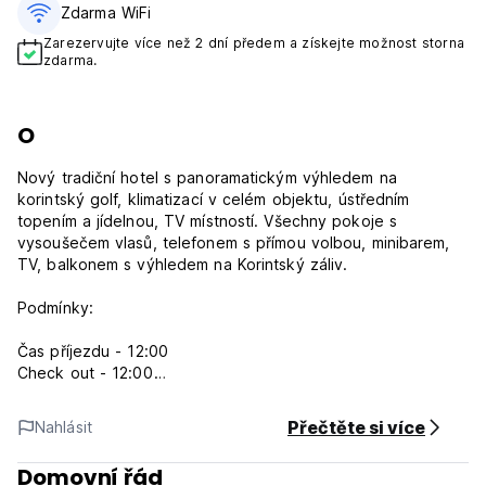
Zdarma WiFi
Zarezervujte více než 2 dní předem a získejte možnost storna
zdarma.
O
Nový tradiční hotel s panoramatickým výhledem na
korintský golf, klimatizací v celém objektu, ústředním
topením a jídelnou, TV místností. Všechny pokoje s
vysoušečem vlasů, telefonem s přímou volbou, minibarem,
TV, balkonem s výhledem na Korintský záliv.
Podmínky:
Čas příjezdu - 12:00
Check out - 12:00
Prosím, kontaktujte nás ohledně času vašeho příjezdu.
Přečtěte si více
Nahlásit
Pro platbu zůstatku přijímáme hotovost nebo kreditní karty.
Domovní řád
(Auto-translated from original language)