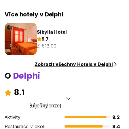
Více hotely v Delphi
Sibylla Hotel
9.7
Z €13.00
Zobrazit všechny Hotels v Delphi
O
Delphi
8.1
Báječný
(56 Recenze)
Aktivity
9.2
Restaurace v okoli
8.4