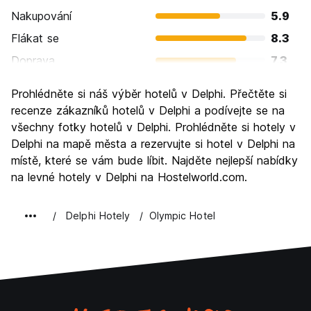
Nakupování
5.9
Flákat se
8.3
Doprava
7.3
Prohlížení památek
9.8
Prohlédněte si náš výběr hotelů v Delphi. Přečtěte si
Kultura
9.5
recenze zákazníků hotelů v Delphi a podívejte se na
Noční život
všechny fotky hotelů v Delphi. Prohlédněte si hotely v
5.5
Delphi na mapě města a rezervujte si hotel v Delphi na
Hodnota za peníze
8.8
místě, které se vám bude líbit. Najděte nejlepší nabídky
na levné hotely v Delphi na Hostelworld.com.
Delphi Hotely
Olympic Hotel