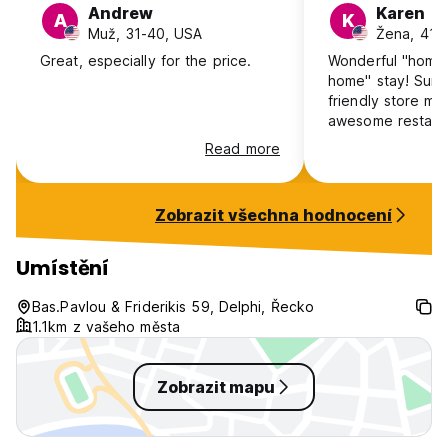
Andrew
Karen
A
K
Muž, 31-40, USA
Žena, 41+
Great, especially for the price.
Wonderful "home
home" stay! Sur
friendly store me
awesome restaura
walking to the 
Read more
is a plus!!
Zobrazit všechna hodnocení
Umístění
Bas.Pavlou & Friderikis 59, Delphi, Řecko
1.1km z vašeho města
Zobrazit mapu