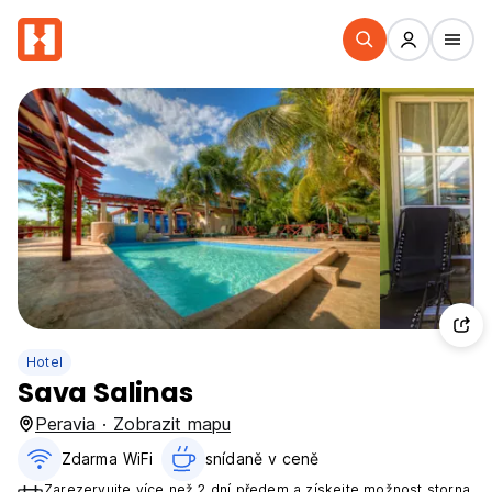
Hotel
Sava Salinas
Peravia · Zobrazit mapu
Zdarma WiFi
snídaně v ceně‎
Zarezervujte více než 2 dní předem a získejte možnost storna