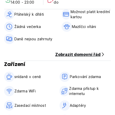
14:00 - 23:00
do
Cancellation policy: 24 hours before arrival.
Možnost platit kreditní
Payment upon arrival by cash or credit card
Přátelský k dítěti
kartou
Taxes not included.
Žádná večerka
Mazlíčci vítáni
Breakfast included.
Daně nejsou zahrnuty
General:
Reception: 24 hours
No curfew.
Zobrazit domovní řád
Pet friendly.
Child friendly.
Zařízení
snídaně v ceně‎
Parkování zdarma
Zdarma přístup k
Zdarma WiFi
internetu
Zasedací místnost
Adaptéry