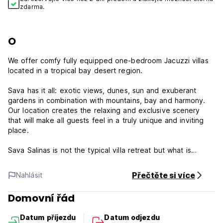
zdarma.
O
We offer comfy fully equipped one-bedroom Jacuzzi villas
located in a tropical bay desert region.
Sava has it all: exotic views, dunes, sun and exuberant
gardens in combination with mountains, bay and harmony.
Our location creates the relaxing and exclusive scenery
that will make all guests feel in a truly unique and inviting
place.
Sava Salinas is not the typical villa retreat but what is
destined to be the next premium location in the DR right in
front of the regions' only sand dunes.
Přečtěte si více
Nahlásit
Sava Salinas Policies and Conditions.
Domovní řád
Check in from 14:00
Datum příjezdu
Datum odjezdu
Check out before 13:00