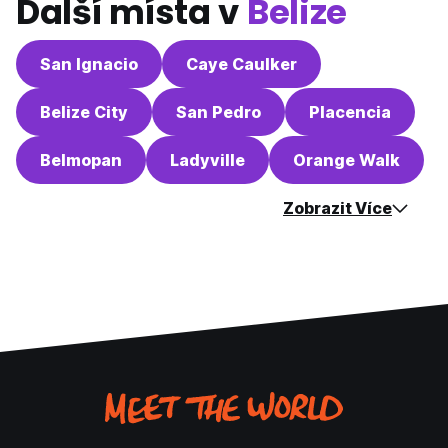
Další místa v
Belize
San Ignacio
Caye Caulker
Belize City
San Pedro
Placencia
Belmopan
Ladyville
Orange Walk
Zobrazit Více