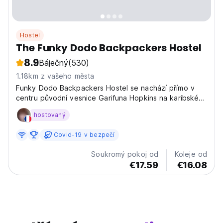
Hostel
The Funky Dodo Backpackers Hostel
8.9
Báječný
(530)
1.18km z vašeho města
Funky Dodo Backpackers Hostel se nachází přímo v
centru původní vesnice Garifuna Hopkins na karibském
pobřeží Belize. Můžeme pomoci zorganizovat výlety,
hostovaný
aktivity a dobrodružství v místní oblasti. Nabízíme
pohodlné levné ubytování v prostorné 16lůžkové
Covid-19 v bezpečí
noclehárně...
Soukromý pokoj od
Koleje od
€17.59
€16.08