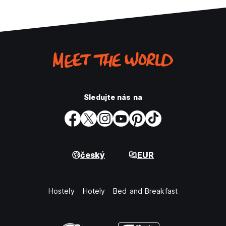
Sledujte nás na
český
EUR
Hostely
Hotely
Bed and Breakfast