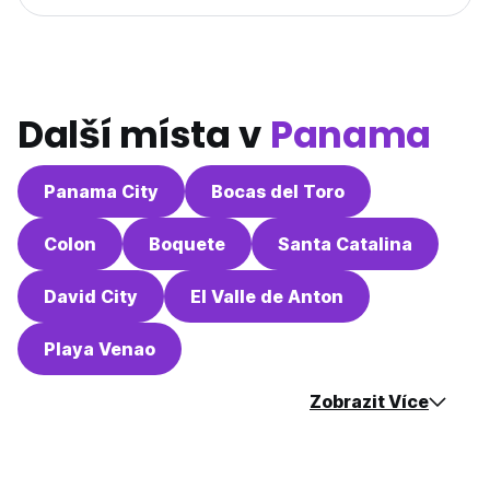
Další místa v
Panama
Panama City
Bocas del Toro
Colon
Boquete
Santa Catalina
David City
El Valle de Anton
Playa Venao
Zobrazit Více