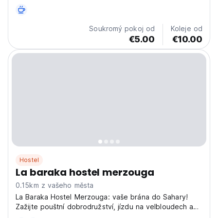
vřelou atmosféru poblíž zlatých dun. (Auto-translated
from original language)
Soukromý pokoj od
Koleje od
€5.00
€10.00
Hostel
La baraka hostel merzouga
0.15km z vašeho města
La Baraka Hostel Merzouga: vaše brána do Sahary!
Zažijte pouštní dobrodružství, jízdu na velbloudech a
místní kulturu. Společenský hostel v Merzouze pro