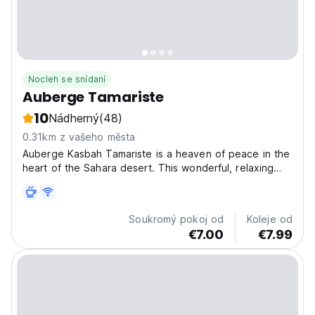
Nocleh se snídaní
Auberge Tamariste
10
Nádherný
(48)
0.31km z vašeho města
Auberge Kasbah Tamariste is a heaven of peace in the
heart of the Sahara desert. This wonderful, relaxing
auberge is ideally located in the village of Hassi
Labied, right next the famous Erg Chebbi sand dunes.
The Seggaoui family welcomes you to our authentic...
Soukromý pokoj od
Koleje od
€7.00
€7.99