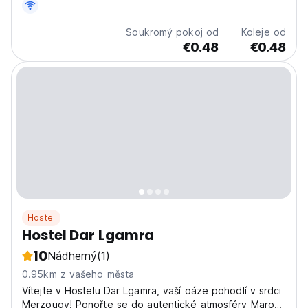
consists of dormitories for 4 people, family rooms and
double rooms with private showers and toilets. There...
Soukromý pokoj od
Koleje od
€0.48
€0.48
Hostel
Hostel Dar Lgamra
10
Nádherný
(1)
0.95km z vašeho města
Vítejte v Hostelu Dar Lgamra, vaší oáze pohodlí v srdci
Merzougy! Ponořte se do autentické atmosféry Maroka