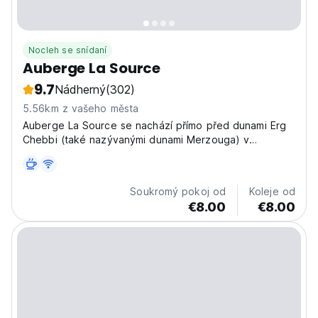
Nocleh se snídaní
Auberge La Source
9.7
Nádherný
(302)
5.56km z vašeho města
Auberge La Source se nachází přímo před dunami Erg
Chebbi (také nazývanými dunami Merzouga) v
MAROKU. Můžete přijít kdykoli, protože klima je po
celý rok poměrně horké....
Soukromý pokoj od
Koleje od
€8.00
€8.00