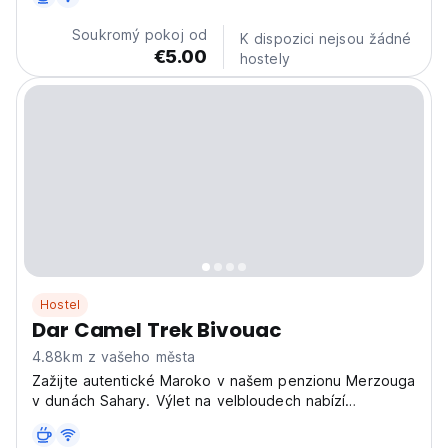
ponoření. (Auto-translated from original language)
Soukromý pokoj od
K dispozici nejsou žádné
€5.00
hostely
Hostel
Dar Camel Trek Bivouac
4.88km z vašeho města
Zažijte autentické Maroko v našem penzionu Merzouga
v dunách Sahary. Výlet na velbloudech nabízí
autentický zážitek z pouště pro jedinečné pobyty.
(Auto-translated from original language)