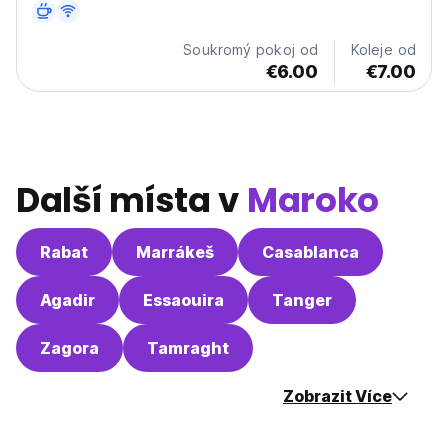
průzkumníky. (Auto-translated from original language)
Soukromý pokoj od
Koleje od
€6.00
€7.00
Další místa v
Maroko
Rabat
Marrákeš
Casablanca
Agadir
Essaouira
Tanger
Zagora
Tamraght
Zobrazit Více