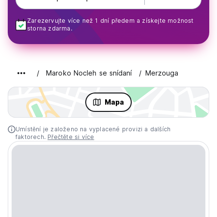
Zarezervujte více než 1 dní předem a získejte možnost
storna zdarma.
Maroko Nocleh se snídaní
Merzouga
Mapa
Umístění je založeno na vyplacené provizi a dalších
faktorech.
Přečtěte si více