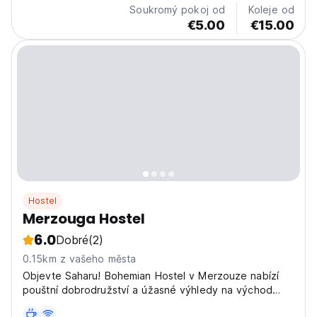
Soukromý pokoj od
Koleje od
€5.00
€15.00
Hostel
Merzouga Hostel
6.0
Dobré
(2)
0.15km z vašeho města
Objevte Saharu! Bohemian Hostel v Merzouze nabízí
pouštní dobrodružství a úžasné výhledy na východ
slunce. Jedinečný hostel v Maroku pro kulturní