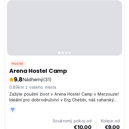
Hostel
Arena Hostel Camp
9.8
Nádherný
(31)
0.89km z vašeho města
Zažijte pouštní život v Arena Hostel Camp v Merzouze!
Ideální pro dobrodružství v Erg Chebbi, náš saharský
hostel nabízí treky na velbloudech a berberské noci.
(Auto-translated from original language)
Soukromý pokoj od
Koleje od
€10.00
€9.00