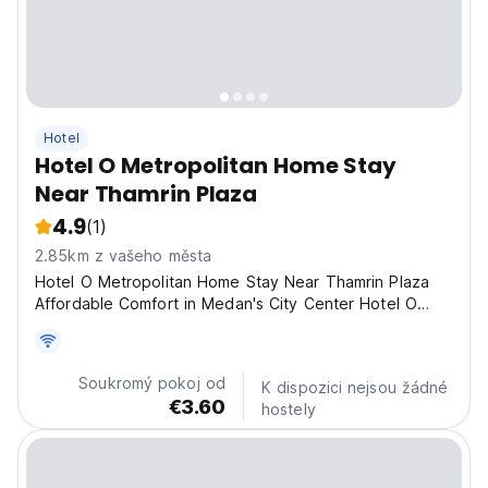
Hotel
Hotel O Metropolitan Home Stay
Near Thamrin Plaza
4.9
(1)
2.85km z vašeho města
Hotel O Metropolitan Home Stay Near Thamrin Plaza
Affordable Comfort in Medan's City Center Hotel O
Metropolitan Home Stay Near Thamrin Plaza offers
budget-friendly accommodations in the heart of
Medan, Indonesia. Situated at Blok L15-16, Komplek
Soukromý pokoj od
K dispozici nejsou žádné
Asia Mega...
€3.60
hostely