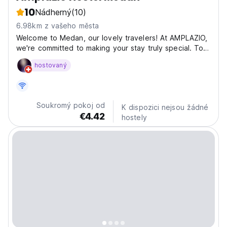
10
Nádherný
(10)
6.98km z vašeho města
Welcome to Medan, our lovely travelers! At AMPLAZIO,
we're committed to making your stay truly special. Top
features of the hostel include free Wi-Fi, 24-hour front
hostovaný
desk, car park, room service. Our hostel is the ideal
resting spot before you set off to explore...
Soukromý pokoj od
K dispozici nejsou žádné
€4.42
hostely