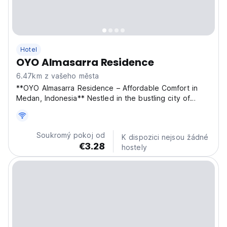
Hotel
OYO Almasarra Residence
6.47km z vašeho města
**OYO Almasarra Residence – Affordable Comfort in
Medan, Indonesia** Nestled in the bustling city of
Medan, OYO Almasarra Residence offers guests a
welcoming and budget-friendly accommodation option
for both short and long stays. Whether you're visiting
Soukromý pokoj od
K dispozici nejsou žádné
for...
€3.28
hostely