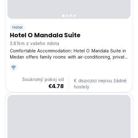
Hotel
Hotel O Mandala Suite
3.81km z vašeho města
Comfortable Accommodation: Hotel O Mandala Suite in
Medan offers family rooms with air-conditioning, private
bathrooms, and free WiFi throughout the property.
Each room includes a seating area, TV, and wardrobe,
ensuring a pleasant stay. Relaxing Facilities:...
Soukromý pokoj od
K dispozici nejsou žádné
€4.78
hostely