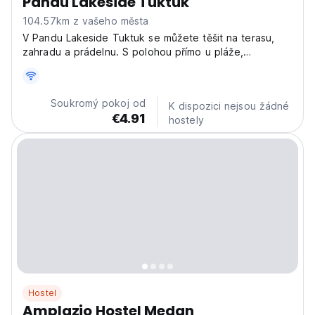
Pandu Lakeside Tuktuk
104.57km z vašeho města
V Pandu Lakeside Tuktuk se můžete těšit na terasu,
zahradu a prádelnu. S polohou přímo u pláže,
bezplatnými plážovými chatkami a rybařením,
Soukromý pokoj od
K dispozici nejsou žádné
€4.91
hostely
Hostel
Amplazio Hostel Medan