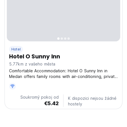
Hotel
Hotel O Sunny Inn
5.77km z vašeho města
Comfortable Accommodation: Hotel O Sunny Inn in
Medan offers family rooms with air-conditioning, private
bathrooms, and free WiFi throughout the property.
Each room includes a work desk, TV, and wardrobe,
ensuring a pleasant stay. Convenient Facilities:
Soukromý pokoj od
K dispozici nejsou žádné
Guests...
€5.42
hostely