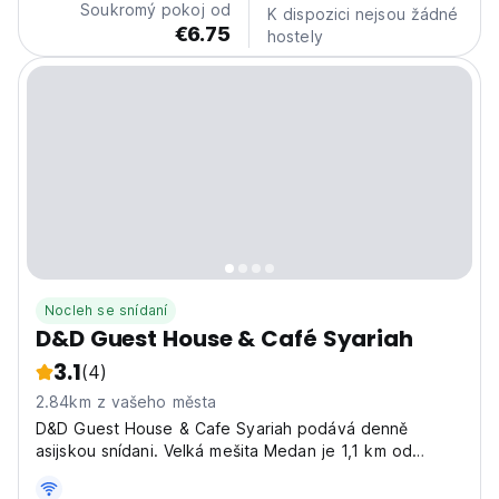
Soukromý pokoj od
K dispozici nejsou žádné
€6.75
hostely
Nocleh se snídaní
D&D Guest House & Café Syariah
3.1
(4)
2.84km z vašeho města
D&D Guest House & Cafe Syariah podává denně
asijskou snídani. Velká mešita Medan je 1,1 km od
ubytování a palác Maimun je 1,4 km daleko.