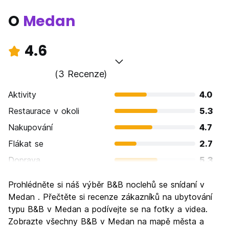
O
Medan
4.6
(3 Recenze)
Aktivity
4.0
Restaurace v okoli
5.3
Nakupování
4.7
Flákat se
2.7
Doprava
5.3
Prohlížení památek
4.0
Prohlédněte si náš výběr B&B noclehů se snídaní v
Kultura
6.0
Medan . Přečtěte si recenze zákazníků na ubytování
Noční život
typu B&B v Medan a podívejte se na fotky a videa.
4.0
Zobrazte všechny B&B v Medan na mapě města a
Hodnota za peníze
5.3