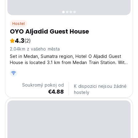
Hostel
OYO Aljadid Guest House
4.3
(2)
2.04km z vašeho města
Set in Medan, Sumatra region, Hotel O Aljadid Guest
House is located 3.1 km from Medan Train Station. With
a shared lounge, the 3-star hotel has air-conditioned
rooms with free WiFi, each with a private bathroom.
The accommodation offers room service, a 24-hour...
Soukromý pokoj od
K dispozici nejsou žádné
€4.88
hostely