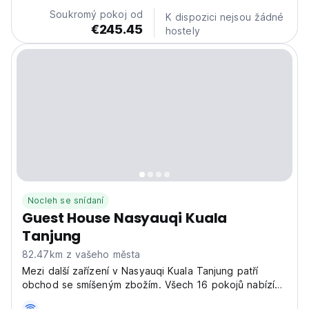
Soukromý pokoj od
K dispozici nejsou žádné
€245.45
hostely
Nocleh se snídaní
Guest House Nasyauqi Kuala
Tanjung
82.47km z vašeho města
Mezi další zařízení v Nasyauqi Kuala Tanjung patří
obchod se smíšeným zbožím. Všech 16 pokojů nabízí
kabelovou TV, bezplatnou balenou vodu a sprchy.