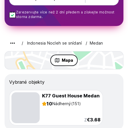
Zarezervujte více než 2 dní předem a získejte možnost
storna zdarma.
Indonesia Nocleh se snídaní
Medan
Mapa
Vybrané objekty
K77 Guest House Medan
10
Nádherný
(151)
€3.68
Z