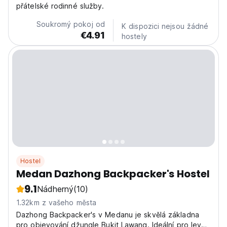
přátelské rodinné služby.
Soukromý pokoj od
K dispozici nejsou žádné
€4.91
hostely
Hostel
Medan Dazhong Backpacker's Hostel
9.1
Nádherný
(10)
1.32km z vašeho města
Dazhong Backpacker's v Medanu je skvělá základna
pro objevování džungle Bukit Lawang. Ideální pro levné