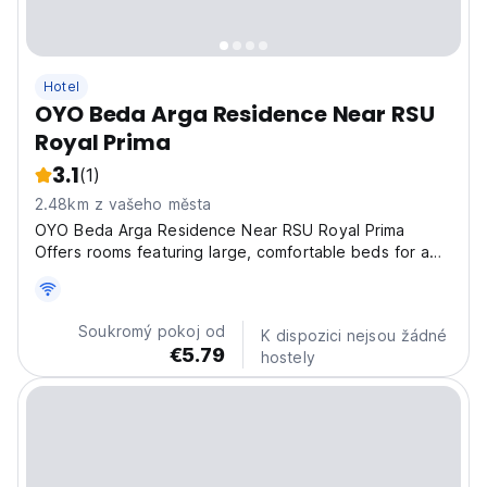
Hotel
OYO Beda Arga Residence Near RSU
Royal Prima
3.1
(1)
2.48km z vašeho města
OYO Beda Arga Residence Near RSU Royal Prima
Offers rooms featuring large, comfortable beds for a
pleasant stay. Each room includes Wi-Fi, air
conditioning, a TV, a hygienic bathroom, and high-
quality, modern furnishings. Discover Comfort and
Soukromý pokoj od
K dispozici nejsou žádné
Convenience...
€5.79
hostely