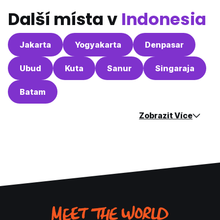
Další místa v
Indonesia
Jakarta
Yogyakarta
Denpasar
Ubud
Kuta
Sanur
Singaraja
Batam
Zobrazit Více