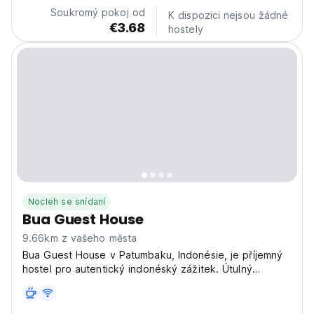
Soukromý pokoj od
K dispozici nejsou žádné
€3.68
hostely
Nocleh se snídaní
Bua Guest House
9.66km z vašeho města
Bua Guest House v Patumbaku, Indonésie, je příjemný
hostel pro autentický indonéský zážitek. Útulný
penzion pro kulturní ponoření a relaxaci. (Auto-
translated from original language)