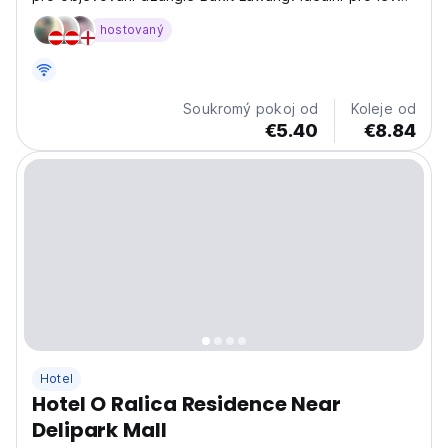
pobyty a trekingová dobrodružství na Sumatře. (Auto-
hostovaný
translated from original language)
Soukromý pokoj od
Koleje od
€5.40
€8.84
Hotel
Hotel O Ralica Residence Near
Delipark Mall