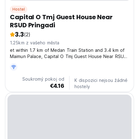
Hostel
Capital O Tmj Guest House Near
RSUD Pringadi
3.3
(2)
1.25km z vašeho města
et within 1.7 km of Medan Train Station and 3.4 km of
Maimun Palace, Capital O Tmj Guest House Near RSUD
Pringadi offers rooms with air conditioning and a
private bathroom in Medan. This 3-star hotel offers
room service, a 24-hour front desk and free WiFi....
Soukromý pokoj od
K dispozici nejsou žádné
€4.16
hostely