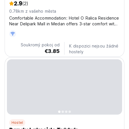
2.9
(2)
0.78km z vašeho města
Comfortable Accommodation: Hotel O Ralica Residence
Near Delipark Mall in Medan offers 3-star comfort with
air-conditioning, seating areas, and TVs. Guests enjoy a
clean and welcoming environment. Convenient
Location: Situated 24 km from Kualanamu International...
Soukromý pokoj od
K dispozici nejsou žádné
€3.85
hostely
Hostel