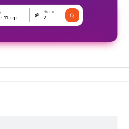
y
Hosté