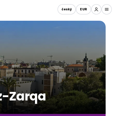
český
EUR
az-Zarqa