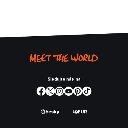
Sledujte nás na
český
EUR