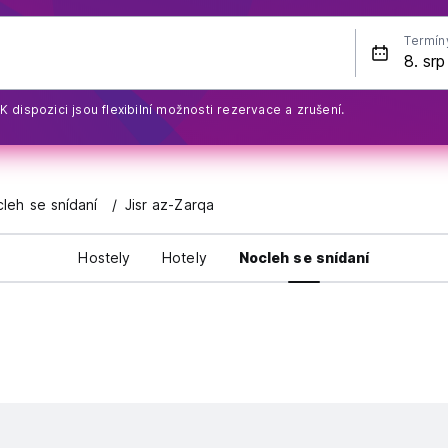
Termín
K dispozici jsou flexibilní možnosti rezervace a zrušení.
cleh se snídaní
Jisr az-Zarqa
Hostely
Hotely
Nocleh se snídaní