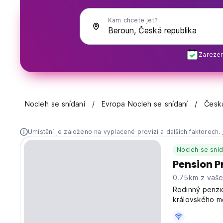
Kam chcete jet?
Zarezer
Nocleh se snídaní
Evropa Nocleh se snídaní
Česká
Umístění je založeno na vyplacené provizi a dalších faktorech.
Nocleh se sníd
Pension P
0.75km z vaš
Rodinný penzio
královského m