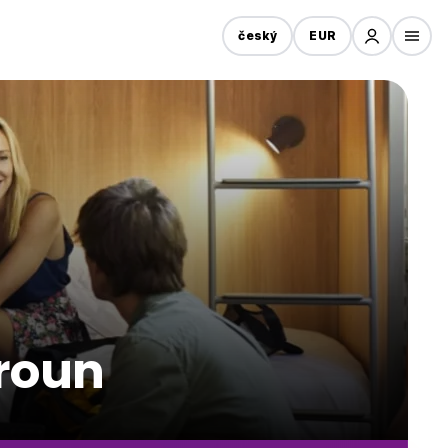
český
EUR
eroun