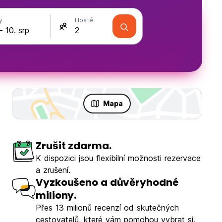
y
Hosté
Mapa
Zrušit zdarma.
K dispozici jsou flexibilní možnosti rezervace
a zrušení.
Vyzkoušeno a důvěryhodné
miliony.
Přes 13 milionů recenzí od skutečných
cestovatelů, které vám pomohou vybrat si.