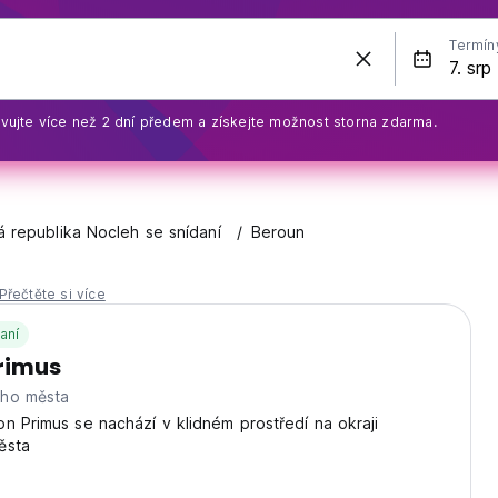
Termín
vujte více než 2 dní předem a získejte možnost storna zdarma.
 republika Nocleh se snídaní
Beroun
Přečtěte si více
aní
rimus
eho města
n Primus se nachází v klidném prostředí na okraji
ěsta