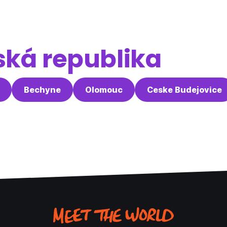
ká republika
Bechyne
Olomouc
Ceske Budejovice