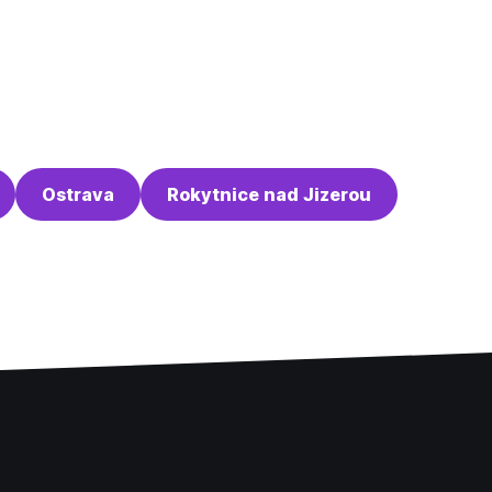
Ostrava
Rokytnice nad Jizerou