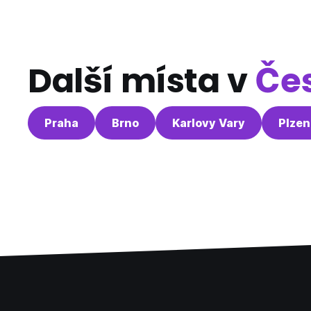
Další místa v
Čes
Praha
Brno
Karlovy Vary
Plzen