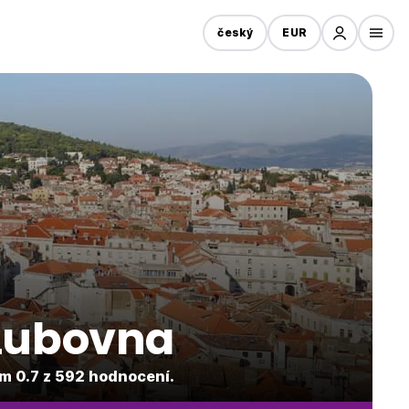
český
EUR
 Lubovna
m 0.7 z 592 hodnocení.