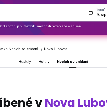
Termín
K dispozici jsou flexibilní možnosti rezervace a zrušení.
tsko Nocleh se snídaní
Nova Lubovna
Hostely
Hotely
Nocleh se snídaní
íbené v
Nova Lub