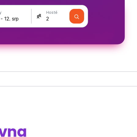
y
Hosté
ovna