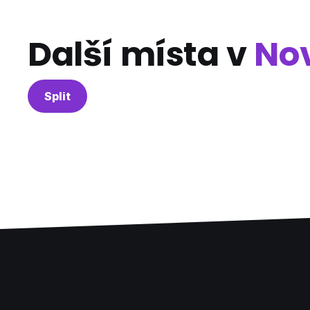
Další místa v
No
Split