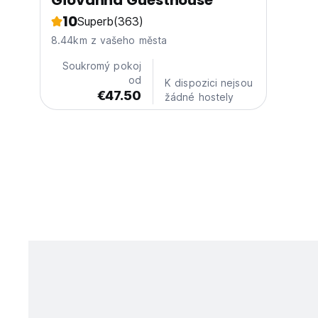
Giovanna Guesthouse
10
Superb
(363)
8.44km z vašeho města
Soukromý pokoj
od
K dispozici nejsou
€47.50
žádné hostely