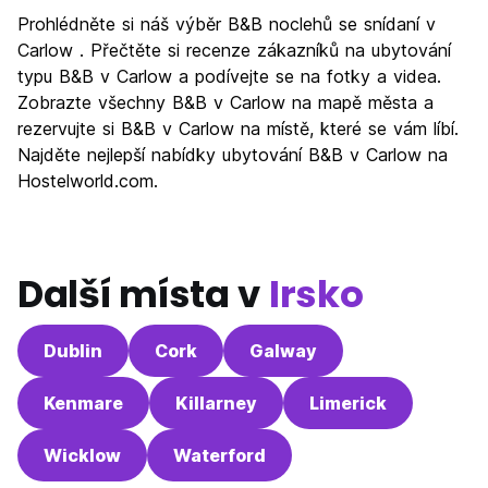
Prohlédněte si náš výběr B&B noclehů se snídaní v
Carlow . Přečtěte si recenze zákazníků na ubytování
typu B&B v Carlow a podívejte se na fotky a videa.
Zobrazte všechny B&B v Carlow na mapě města a
rezervujte si B&B v Carlow na místě, které se vám líbí.
Najděte nejlepší nabídky ubytování B&B v Carlow na
Hostelworld.com.
Další místa v
Irsko
Dublin
Cork
Galway
Kenmare
Killarney
Limerick
Wicklow
Waterford