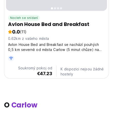
Nocleh se snídaní
Avlon House Bed and Breakfast
0.0
(11)
0.62km z vašeho města
Avlon House Bed and Breakfast se nachází pouhých
0,5 km severně od města Carlow (5 minut chůze) na
N9 a je ideální základnou pro výlety po jihovýchodě
Irska
Soukromý pokoj od
K dispozici nejsou žádné
€47.23
hostely
O
Carlow