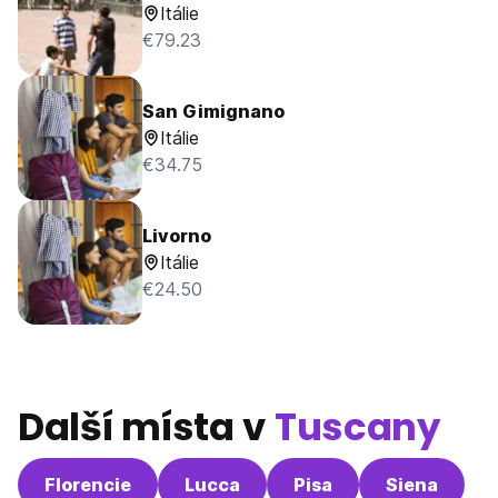
Itálie
€79.23
San Gimignano
Itálie
€34.75
Livorno
Itálie
€24.50
Další místa v
Tuscany
Florencie
Lucca
Pisa
Siena