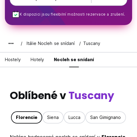
K dispozici jsou flexibilní možnosti rezervace a zrušení.
Itálie Nocleh se snídaní
Tuscany
Hostely
Hotely
Nocleh se snídaní
Oblíbené v
Tuscany
Florencie
Siena
Lucca
San Gimignano