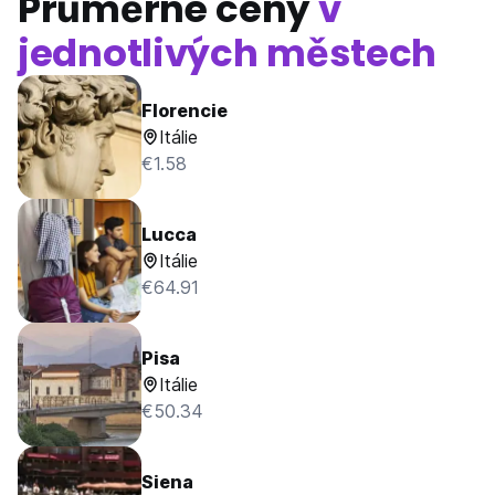
Průměrné ceny
v
jednotlivých městech
Florencie
Itálie
€1.58
Lucca
Itálie
€64.91
Pisa
Itálie
€50.34
Siena