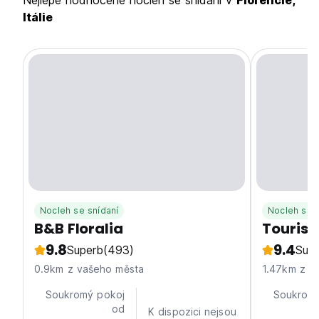
Nejlépe hodnocené nocleh se snídaní v
Florencie,
Itálie
Nocleh se snídaní
Nocleh se s
B&B Floralia
Tourist
9.8
9.4
Superb
(493)
Sup
0.9km z vašeho města
1.47km z v
Soukromý pokoj
Soukromý
od
K dispozici nejsou