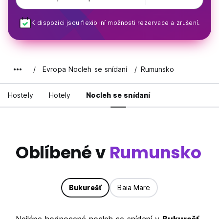
K dispozici jsou flexibilní možnosti rezervace a zrušení.
Evropa Nocleh se snídaní
Rumunsko
Hostely
Hotely
Nocleh se snídaní
Oblíbené v
Rumunsko
Bukurešť
Baia Mare