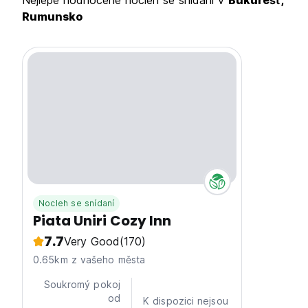
Nejlépe hodnocené nocleh se snídaní v
Bukurešť,
Rumunsko
Nocleh se snídaní
Piata Uniri Cozy Inn
7.7
Very Good
(170)
0.65km z vašeho města
Soukromý pokoj
od
K dispozici nejsou