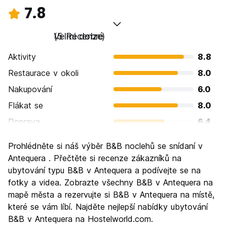
7.8
Velmi dobré
(5 Recenze)
Aktivity
8.8
Restaurace v okoli
8.0
Nakupování
6.0
Flákat se
8.0
Doprava
6.4
Prohlížení památek
9.2
Prohlédněte si náš výběr B&B noclehů se snídaní v
Kultura
8.8
Antequera . Přečtěte si recenze zákazníků na
Noční život
ubytování typu B&B v Antequera a podívejte se na
6.4
fotky a videa. Zobrazte všechny B&B v Antequera na
Hodnota za peníze
8.4
mapě města a rezervujte si B&B v Antequera na místě,
které se vám líbí. Najděte nejlepší nabídky ubytování
B&B v Antequera na Hostelworld.com.