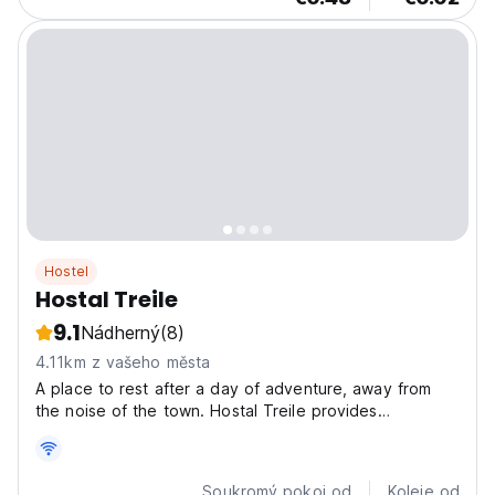
Hostel
Hostal Treile
9.1
Nádherný
(8)
4.11km z vašeho města
A place to rest after a day of adventure, away from
the noise of the town. Hostal Treile provides
accommodation in Pucón with access to a garden, a
terrace, as well as a shared kitchen. The hostel
features rooms with air conditioning, free private
Soukromý pokoj od
Koleje od