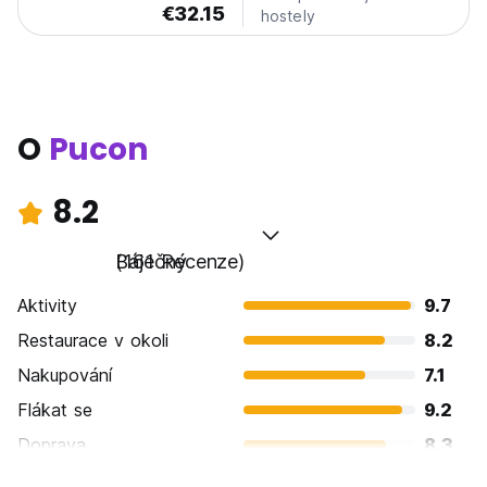
€32.15
hostely
O
Pucon
8.2
Báječný
(161 Recenze)
Aktivity
9.7
Restaurace v okoli
8.2
Nakupování
7.1
Flákat se
9.2
Doprava
8.3
Prohlížení památek
8.6