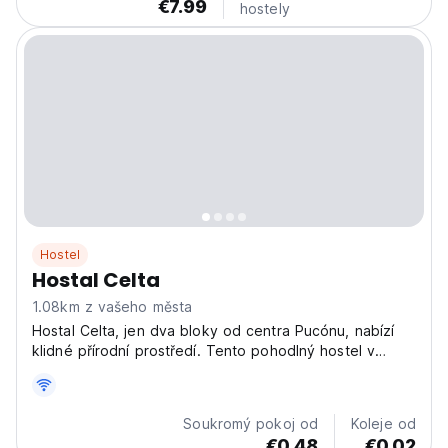
€7.99
hostely
Hostel
Hostal Celta
1.08km z vašeho města
Hostal Celta, jen dva bloky od centra Pucónu, nabízí
klidné přírodní prostředí. Tento pohodlný hostel v
Pucónu je ideální pro milovníky přírody hledající
odpočinkový pobyt. (Auto-translated from original
language)
Soukromý pokoj od
Koleje od
€0.48
€0.02