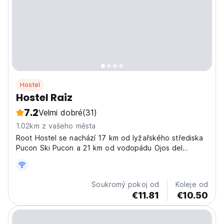
Hostel
Hostel Raiz
7.2
Velmi dobré
(31)
1.02km z vašeho města
Root Hostel se nachází 17 km od lyžařského střediska
Pucon Ski Pucon a 21 km od vodopádu Ojos del
Caburgua a nabízí ubytování se zahradou.
Soukromý pokoj od
Koleje od
€11.81
€10.50