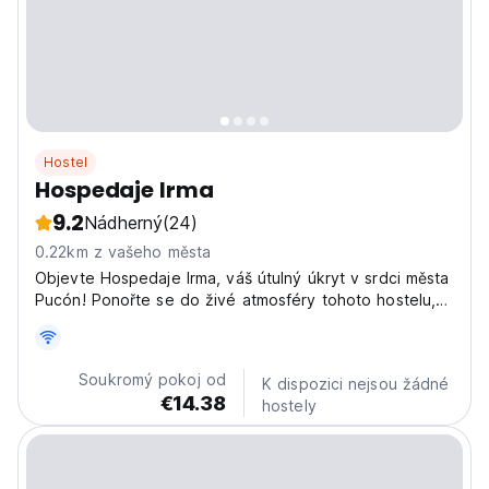
Hostel
Hospedaje Irma
9.2
Nádherný
(24)
0.22km z vašeho města
Objevte Hospedaje Irma, váš útulný úkryt v srdci města
Pucón! Ponořte se do živé atmosféry tohoto hostelu,
ideálního místa pro cestovatele, kteří hledají
dobrodružství a spojení. Nacházíme se na adrese
Lincoyán 545, budete jen kousek od veškerého dění a
Soukromý pokoj od
K dispozici nejsou žádné
přírodních...
€14.38
hostely