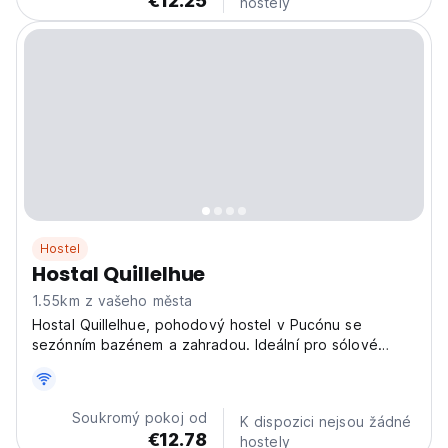
€12.25
hostely
Hostel
Hostal Quillelhue
1.55km z vašeho města
Hostal Quillelhue, pohodový hostel v Pucónu se
sezónním bazénem a zahradou. Ideální pro sólové
cestovatele a milovníky přírody, kteří hledají
společenský pobyt poblíž lyžařského centra. (Auto-
translated from original language)
Soukromý pokoj od
K dispozici nejsou žádné
€12.78
hostely