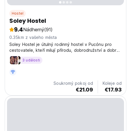
Hostel
Soley Hostel
9.4
Nádherný
(91)
0.35km z vašeho města
Soley Hostel je útulný rodinný hostel v Pucónu pro
cestovatele, kteří milují přírodu, dobrodružství a dobrou
společnost. Trávte dny turistikou, jízdou na kajaku
3 události
nebo poznáváním a večery sdílením drinku na naší
terase při západu slunce nebo u grilu. Máme malý...
Soukromý pokoj od
Koleje od
€21.09
€17.93