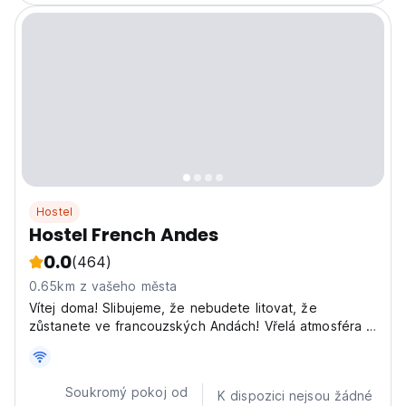
Hostel
Hostel French Andes
0.0
(464)
0.65km z vašeho města
Vítej doma! Slibujeme, že nebudete litovat, že
zůstanete ve francouzských Andách! Vřelá atmosféra a
vítaný personál vám zpříjemní a zpříjemní pobyt. WiFi a
parkování zdarma.
Soukromý pokoj od
K dispozici nejsou žádné