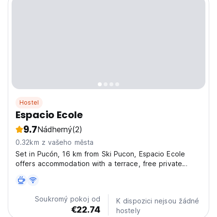
Hostel
Espacio Ecole
9.7
Nádherný
(2)
0.32km z vašeho města
Set in Pucón, 16 km from Ski Pucon, Espacio Ecole
offers accommodation with a terrace, free private
parking, a restaurant and a bar. The property is around
21 km from Ojos del Caburgua Waterfall, 34 km from
Huerquehue National Park and 10 km from Villarrica...
Soukromý pokoj od
K dispozici nejsou žádné
€22.74
hostely