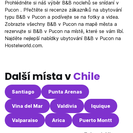
Prohlédněte si náš výběr B&B noclehů se snídaní v
Kultura
7.3
Pucon . Přečtěte si recenze zákazníků na ubytování
Noční život
typu B&B v Pucon a podívejte se na fotky a videa.
7.3
Zobrazte všechny B&B v Pucon na mapě města a
Hodnota za peníze
8.0
rezervujte si B&B v Pucon na místě, které se vám líbí.
Najděte nejlepší nabídky ubytování B&B v Pucon na
Hostelworld.com.
Další místa v
Chile
Santiago
Punta Arenas
Vina del Mar
Valdivia
Iquique
Valparaiso
Arica
Puerto Montt