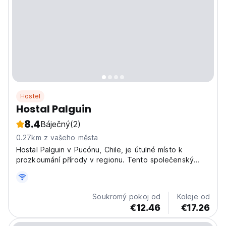
Hostel
Hostal Palguin
8.4
Báječný
(2)
0.27km z vašeho města
Hostal Palguin v Pucónu, Chile, je útulné místo k
prozkoumání přírody v regionu. Tento společenský
hostel se nachází poblíž sopky a jezer, ideální pro
dobrodružství a relaxaci. (Auto-translated from original
language)
Soukromý pokoj od
Koleje od
€12.46
€17.26