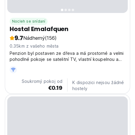
Nocleh se snídaní
Hostal Emalafquen
9.7
Nádherný
(156)
0.35km z vašeho města
Penzion byl postaven ze dřeva a má prostorné a velmi
pohodlné pokoje se satelitní TV, vlastní koupelnou a
topením.
Soukromý pokoj od
K dispozici nejsou žádné
€0.19
hostely