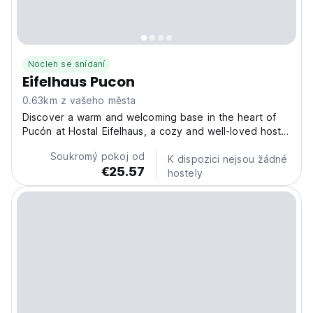
Nocleh se snídaní
Eifelhaus Pucon
0.63km z vašeho města
Discover a warm and welcoming base in the heart of
Pucón at Hostal Eifelhaus, a cozy and well-loved hostel
perfect for nature lovers, couples and explorers alike.
Soukromý pokoj od
Ideally located just a short walk from the Pucón bus
K dispozici nejsou žádné
€25.57
terminal and the lively town centre, this...
hostely