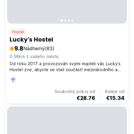
Hostel
Lucky's Hostel
9.8
Nádherný
(83)
0.58km z vašeho města
Od roku 2017 a provozován svými majiteli vás Lucky's
Hostel zve, abyste se stali součástí mezinárodního a
multikulturního prostředí. Máme soukromé a sdílené
pokoje s vysokými standardy kvality a pohodlí, abyste
se cítili jako doma.
Soukromý pokoj od
Koleje od
€28.76
€15.34