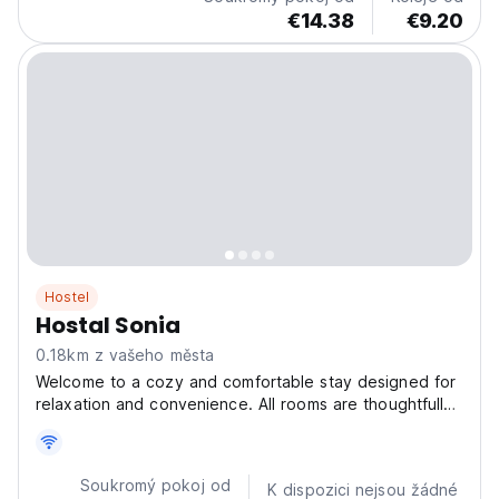
parking...
€14.38
€9.20
Hostel
Hostal Sonia
0.18km z vašeho města
Welcome to a cozy and comfortable stay designed for
relaxation and convenience. All rooms are thoughtfully
appointed as standard accommodations, offering a
warm and inviting atmosphere for every guest. We also
feature double rooms with private bathrooms,...
Soukromý pokoj od
K dispozici nejsou žádné