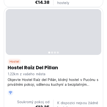
€14.38
hostely
Hostel
Hostel Raiz Del Pillan
1.22km z vašeho města
Objevte Hostel Raíz del Pillán, klidný hostel v Pucónu s
privátními pokoji, sdílenou kuchyní a bezplatným
parkováním. Ideální pro páry, přátele a rodiny hledající
dobrodružství v Chile. (Auto-translated from original
language)
Soukromý pokoj od
K dispozici nejsou žádné