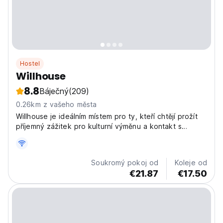
Hostel
Willhouse
8.8
Báječný
(209)
0.26km z vašeho města
Willhouse je ideálním místem pro ty, kteří chtějí prožít
příjemný zážitek pro kulturní výměnu a kontakt s
přírodou.
Soukromý pokoj od
Koleje od
€21.87
€17.50