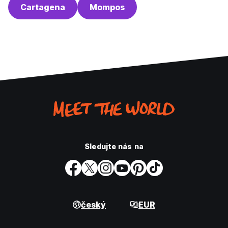
Cartagena
Mompos
Sledujte nás na
český
EUR