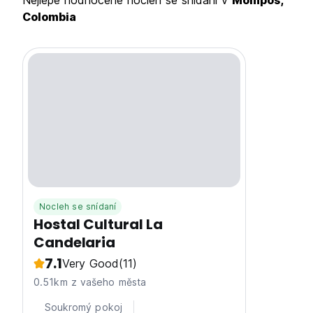
Nejlépe hodnocené nocleh se snídaní v
Mompos,
Colombia
Nocleh se snídaní
Hostal Cultural La
Candelaria
7.1
Very Good
(11)
0.51km z vašeho města
Soukromý pokoj