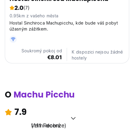
2.0
(7)
0.95km z vašeho města
Hostal Sinchiroca Machupicchu, kde bude váš pobyt
úžasným zážitkem.
Soukromý pokoj od
K dispozici nejsou žádné
€8.01
hostely
O
Machu Picchu
7.9
Velmi dobré
(111 Recenze)