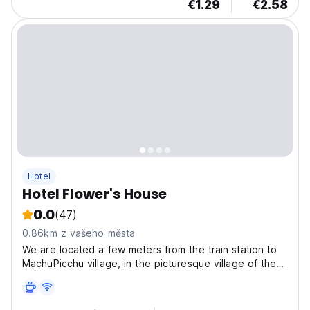
€1.29
€2.58
Hotel
Hotel Flower's House
0.0
(47)
0.86km z vašeho města
We are located a few meters from the train station to
MachuPicchu village, in the picturesque village of the
same name, where everyone comes to rest and
prepare for the greatest experience of their lives
during their visit to the Inca citadel of MachuPicchu,...