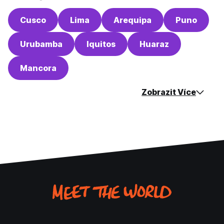
Cusco
Lima
Arequipa
Puno
Urubamba
Iquitos
Huaraz
Mancora
Zobrazit Více