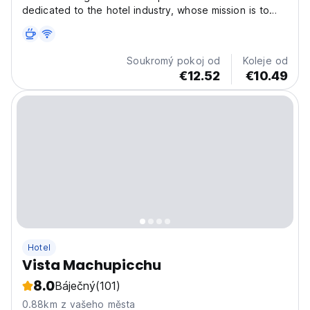
dedicated to the hotel industry, whose mission is to
provide amenities to guests so they can spend the
night in comfort. Ruta Amazonica Machupicchu is
located one block from the train station, two blocks
Soukromý pokoj od
Koleje od
from...
€12.52
€10.49
Hotel
Vista Machupicchu
8.0
Báječný
(101)
0.88km z vašeho města