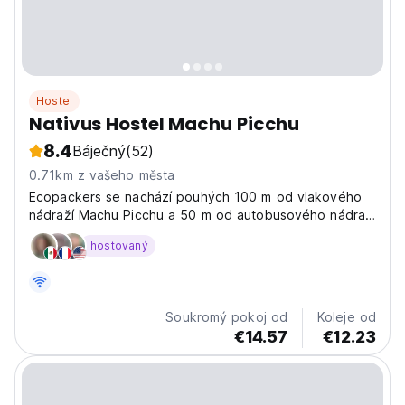
Hostel
Nativus Hostel Machu Picchu
8.4
Báječný
(52)
0.71km z vašeho města
Ecopackers se nachází pouhých 100 m od vlakového
nádraží Machu Picchu a 50 m od autobusového nádraží
Santuario a nabízí společný prostor s TV a vlastní
hostovaný
restauraci.
Soukromý pokoj od
Koleje od
€14.57
€12.23