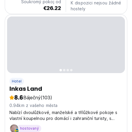
Soukromý pokoj od
K dispozici nejsou žádné
€26.22
hostely
Hotel
Inkas Land
8.6
Báječný
(103)
0.94km z vašeho města
Nabízí dvoulůžkové, manželské a třílůžkové pokoje s
vlastní koupelnou pro domácí i zahraniční turisty, s
jejich příslušnou snídaní v hotelu před návštěvou
hostovaný
Machupicchu.