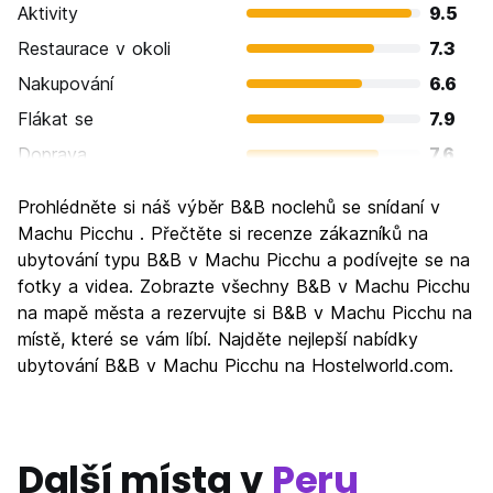
Aktivity
9.5
Restaurace v okoli
7.3
Nakupování
6.6
Flákat se
7.9
Doprava
7.6
Prohlížení památek
9.5
Prohlédněte si náš výběr B&B noclehů se snídaní v
Kultura
9.2
Machu Picchu . Přečtěte si recenze zákazníků na
Noční život
ubytování typu B&B v Machu Picchu a podívejte se na
6.5
fotky a videa. Zobrazte všechny B&B v Machu Picchu
Hodnota za peníze
7.0
na mapě města a rezervujte si B&B v Machu Picchu na
místě, které se vám líbí. Najděte nejlepší nabídky
ubytování B&B v Machu Picchu na Hostelworld.com.
Další místa v
Peru