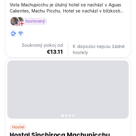
Vista Machupicchu je útulný hotel se nachází v Aguas
Calientes, Machu Picchu. Hotel se nachází v blízkosti
vlakového nádraží. Pro vaše pohodlí nabízí nemovitost
hostovaný
různé služby a vybavení.
Soukromý pokoj od
K dispozici nejsou žádné
€13.11
hostely
Hostel
Hostal Sinchiroca Machupicchu