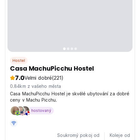
Hostel
Casa MachuPicchu Hostel
7.0
Velmi dobré
(221)
0.84km z vašeho města
Casa MachuPicchu Hostel je skvělé ubytování za dobré
ceny v Machu Picchu.
hostovaný
Soukromý pokoj od
Koleje od