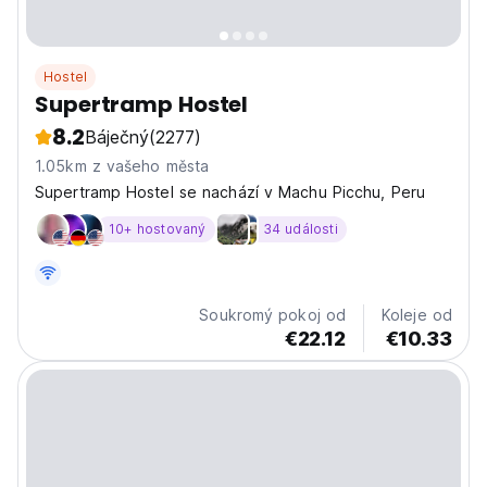
Hostel
Supertramp Hostel
8.2
Báječný
(2277)
1.05km z vašeho města
Supertramp Hostel se nachází v Machu Picchu, Peru
10+ hostovaný
34 události
Soukromý pokoj od
Koleje od
€22.12
€10.33