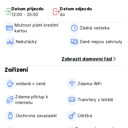
Check in od 12:00 do 20:00.
Datum příjezdu
Datum odjezdu
Odhlášení od 8:00 do 10:00.
12:00 - 20:00
do
Storno podmínky: 72 hodin před příjezdem.
Možnost platit kreditní
Platba při příjezdu v hotovosti, kreditními kartami, debetními
Žádná večerka
kartou
kartami (Toto zařízení může před příjezdem provést
předběžnou autorizaci vaší karty).
Nekuřácký
Daně nejsou zahrnuty
Daně nejsou zahrnuty - pobytová taxa 3,50 EUR na osobu a
noc.
Zobrazit domovní řád
Včetně snídaně.
Zařízení
Všeobecné:
snídaně v ceně‎
Zdarma WiFi
Žádný zákaz vycházení.
Nekuřácké. (Auto-translated from original language)
Zdarma přístup k
Transfery z letiště
internetu
Úschovna zavazadel
Údržba