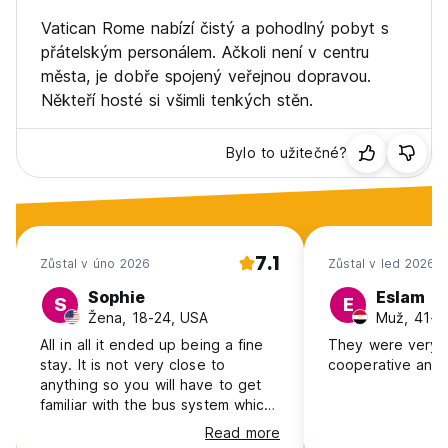
Vatican Rome nabízí čistý a pohodlný pobyt s
přátelským personálem. Ačkoli není v centru
města, je dobře spojený veřejnou dopravou.
Někteří hosté si všimli tenkých stěn.
Bylo to užitečné?
7.1
Zůstal v úno 2026
Zůstal v led 2026
Sophie
Eslam
S
E
Žena, 18-24, USA
Muž, 41+,
All in all it ended up being a fine
They were very f
stay. It is not very close to
cooperative and 
anything so you will have to get
familiar with the bus system which
wasn't bad. I never really saw a
Read more
staff member besides cleaning