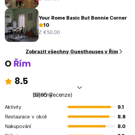
Your Rome Basic But Bonnie Corner
10
Z €50.00
Zobrazit všechny Guesthouses v Řím
O
Řím
8.5
Báječný
(8195 Recenze)
Aktivity
9.1
Restaurace v okoli
8.8
Nakupování
8.0