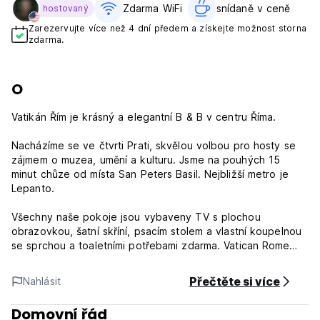
Zdarma WiFi
snídaně v ceně‎
hostovaný
Zarezervujte více než 4 dní předem a získejte možnost storna
zdarma.
O
Vatikán Řím je krásný a elegantní B & B v centru Říma.
Nacházíme se ve čtvrti Prati, skvělou volbou pro hosty se
zájmem o muzea, umění a kulturu. Jsme na pouhých 15
minut chůze od místa San Peters Basil. Nejbližší metro je
Lepanto.
Všechny naše pokoje jsou vybaveny TV s plochou
obrazovkou, šatní skříní, psacím stolem a vlastní koupelnou
se sprchou a toaletními potřebami zdarma. Vatican Rome
nabízí klimatizované pokoje a bezplatné Wi-Fi v celém
hotelu.
Přečtěte si více
Nahlásit
Zásady a podmínky Vatikánu Řím:
Domovní řád