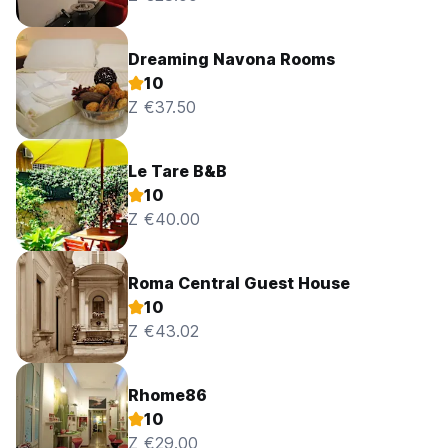
Dreaming Navona Rooms
10
Z €37.50
Le Tare B&B
10
Z €40.00
Roma Central Guest House
10
Z €43.02
Rhome86
10
Z €29.00