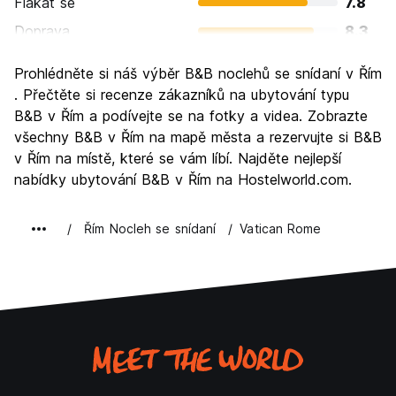
Flákat se
7.8
Doprava
8.3
Prohlížení památek
9.6
Prohlédněte si náš výběr B&B noclehů se snídaní v Řím
Kultura
9.6
. Přečtěte si recenze zákazníků na ubytování typu
Noční život
B&B v Řím a podívejte se na fotky a videa. Zobrazte
7.7
všechny B&B v Řím na mapě města a rezervujte si B&B
Hodnota za peníze
7.7
v Řím na místě, které se vám líbí. Najděte nejlepší
nabídky ubytování B&B v Řím na Hostelworld.com.
Řím Nocleh se snídaní
Vatican Rome