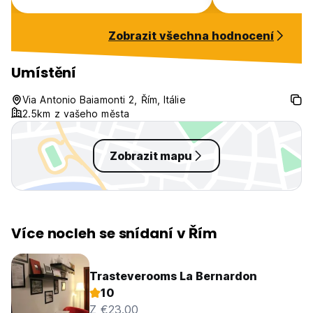
ladies which kind of confused me.
The room was very clean and well
Zobrazit všechna hodnocení
maintained. The walls are as thin
as paper so if you have loud
neighbors good luck. The Vatican
Umístění
Rome does the job and is fine for
the price.
Via Antonio Baiamonti 2, Řím, Itálie
2.5km z vašeho města
Zobrazit mapu
Více nocleh se snídaní v Řím
Trasteverooms La Bernardon
10
Z €23.00