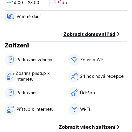
14:00 - 23:00
do
Minimální věk pro přihlášení - 17
Odhlášení před polednem
Personál recepce přivítá hosty při příjezdu
Včetně daní
Nejsou povolena žádná domácí ani služební zvířata
Děti jsou vítány (Auto-translated from original language)
Zobrazit domovní řád
Zařízení
Parkování zdarma
Zdarma WiFi
Zdarma přístup k
24 hodinová recepce
internetu
Parkování
Údržba
Přístup k internetu
Wi-Fi
Zobrazit všech zařízení