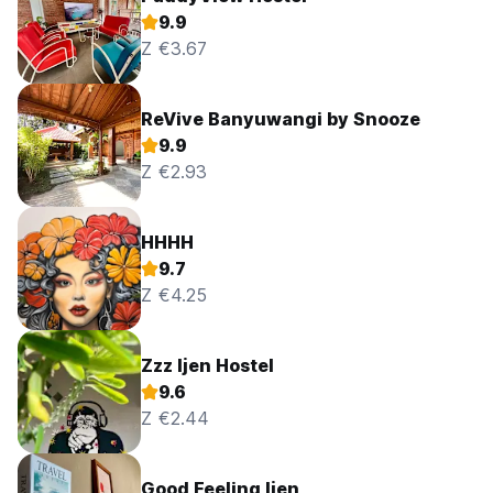
9.9
Z €3.67
ReVive Banyuwangi by Snooze
9.9
Z €2.93
HHHH
9.7
Z €4.25
Zzz Ijen Hostel
9.6
Z €2.44
Good Feeling Ijen