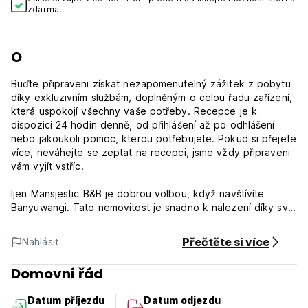
zdarma.
O
Buďte připraveni získat nezapomenutelný zážitek z pobytu
díky exkluzivním službám, doplněným o celou řadu zařízení,
která uspokojí všechny vaše potřeby. Recepce je k
dispozici 24 hodin denně, od přihlášení až po odhlášení
nebo jakoukoli pomoc, kterou potřebujete. Pokud si přejete
více, neváhejte se zeptat na recepci, jsme vždy připraveni
vám vyjít vstříc.
Ijen Mansjestic B&B je dobrou volbou, když navštívíte
Banyuwangi. Tato nemovitost je snadno k nalezení díky své
vynikající poloze, v blízkosti mnoha veřejných zařízení.
Fantastická volba, jak získat nezapomenutelný zážitek.
Přečtěte si více
Nahlásit
Nejlepší způsob, jak se dostat do Ijen Mansjestic B&B, je
Domovní řád
použít taxi, z letiště do Ijen Mansjestic B&B to bude 28 km.
Datum příjezdu
Datum odjezdu
Check-in od 14:00 - kdykoliv