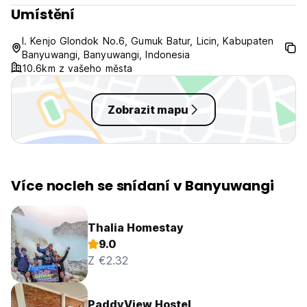
Umístění
l. Kenjo Glondok No.6, Gumuk Batur, Licin, Kabupaten
Banyuwangi, Banyuwangi, Indonesia
10.6km z vašeho města
Zobrazit mapu
Více nocleh se snídaní v Banyuwangi
Thalia Homestay
9.0
Z €2.32
PaddyView Hostel