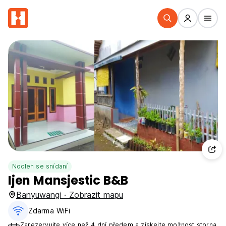
Nocleh se snídaní
Ijen Mansjestic B&B
Banyuwangi · Zobrazit mapu
Zdarma WiFi
Zarezervujte více než 4 dní předem a získejte možnost storna