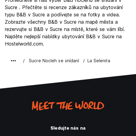
Prohlédněte si náš výběr B&B noclehů se snídaní v
Kultura
8.8
Sucre . Přečtěte si recenze zákazníků na ubytování
Noční život
typu B&B v Sucre a podívejte se na fotky a videa.
7.1
Zobrazte všechny B&B v Sucre na mapě města a
Hodnota za peníze
8.5
rezervujte si B&B v Sucre na místě, které se vám líbí.
Najděte nejlepší nabídky ubytování B&B v Sucre na
Hostelworld.com.
Sucre Nocleh se snídaní
La Selenita
Sledujte nás na