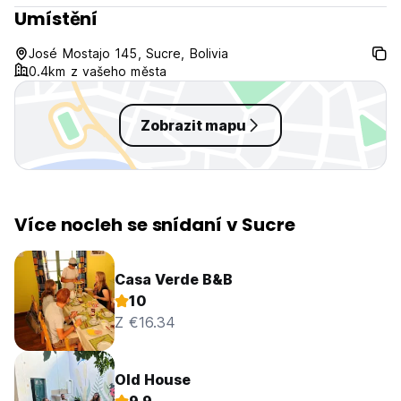
Umístění
José Mostajo 145, Sucre, Bolivia
0.4km z vašeho města
Zobrazit mapu
Více nocleh se snídaní v Sucre
Casa Verde B&B
10
Z €16.34
Old House