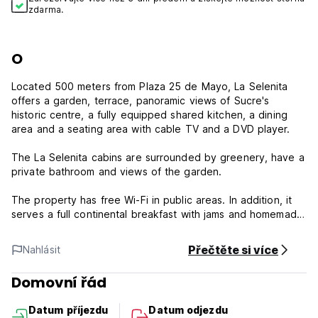
zdarma.
O
Located 500 meters from Plaza 25 de Mayo, La Selenita
offers a garden, terrace, panoramic views of Sucre's
historic centre, a fully equipped shared kitchen, a dining
area and a seating area with cable TV and a DVD player.
The La Selenita cabins are surrounded by greenery, have a
private bathroom and views of the garden.
The property has free Wi-Fi in public areas. In addition, it
serves a full continental breakfast with jams and homemade
bread, natural juices and seasonal fruits. Furthermore,
luggage storage is provided.
Přečtěte si více
Nahlásit
The property is 1 km from the bus station and 7 km from
Domovní řád
the airport. In addition, it offers free garage service.
Datum příjezdu
Datum odjezdu
La Selenita Policy and Condition: