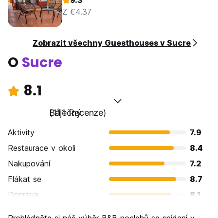
9.3
Z €4.37
Zobrazit všechny Guesthouses v Sucre
O
Sucre
8.1
Báječný
(111 Recenze)
Aktivity
7.9
Restaurace v okoli
8.4
Nakupování
7.2
Flákat se
8.7
Doprava
8.1
Prohlížení památek
8.2