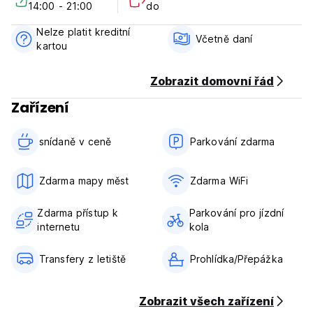
14:00 - 21:00
do
Cancellation Policy: 2 days before arrival. In case of a late
Nelze platit kreditní
cancellation or No Show, you will be charged the first night
Včetně daní
kartou
of your stay.
Check in from 14.00 to 21.00
Zobrazit domovní řád
Check out before 11.00
Zařízení
Payment upon arrival by cash
Taxes included
snídaně v ceně‎
Parkování zdarma
Breakfast included
General:
Zdarma mapy měst
Zdarma WiFi
Reception from 07.00 to 21.00
No pets allowed
Zdarma přístup k
Parkování pro jízdní
internetu
kola
Transfery z letiště
Prohlídka/Přepážka
Zobrazit všech zařízení