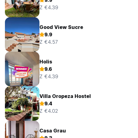
9.9
Z €4.39
Good View Sucre
9.9
Z €4.57
Holis
9.6
Z €4.39
Villa Oropeza Hostel
9.4
Z €4.02
Casa Grau