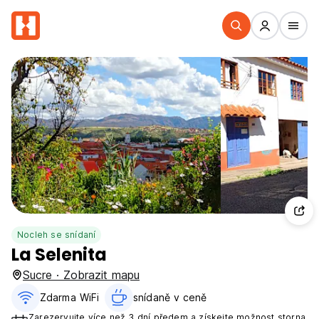
Nocleh se snídaní
La Selenita
Sucre · Zobrazit mapu
Zdarma WiFi
snídaně v ceně‎
Zarezervujte více než 3 dní předem a získejte možnost storna