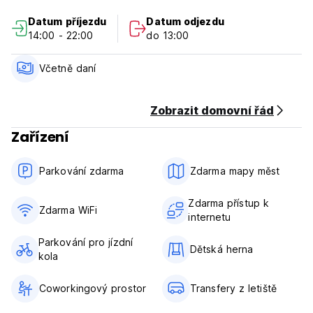
divokou zvěří jsou k dispozici od personálu na místě.
Datum příjezdu
Datum odjezdu
(Auto-translated from original language)
14:00 - 22:00
do 13:00
Včetně daní
Zobrazit domovní řád
Zařízení
Parkování zdarma
Zdarma mapy měst
Zdarma přístup k
Zdarma WiFi
internetu
Parkování pro jízdní
Dětská herna
kola
Coworkingový prostor
Transfery z letiště