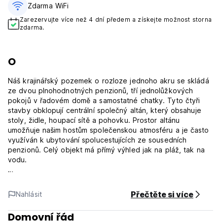
Zdarma WiFi
Zarezervujte více než 4 dní předem a získejte možnost storna
zdarma.
O
Náš krajinářský pozemek o rozloze jednoho akru se skládá
ze dvou plnohodnotných penzionů, tří jednolůžkových
pokojů v řadovém domě a samostatné chatky. Tyto čtyři
stavby obklopují centrální společný altán, který obsahuje
stoly, židle, houpací sítě a pohovku. Prostor altánu
umožňuje našim hostům společenskou atmosféru a je často
využíván k ubytování spolucestujících ze sousedních
penzionů. Celý objekt má přímý výhled jak na pláž, tak na
vodu.
Všechny pokoje v hotelu mají vlastní umývárnu, sprchu,
ventilátor a sítě proti komárům.
Přečtěte si více
Nahlásit
Arne's nabízí snídaně a nápoje a občerstvení po celý den.
Domovní řád
Služby prádelny, wifi, výlety, lekce surfování a safari s