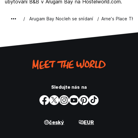
ubytování B&B v Arugam Bay na Hostelworld.com.
Arugam Bay Nocleh se snídaní
Arne's Place The 
Sledujte nás na
český
EUR