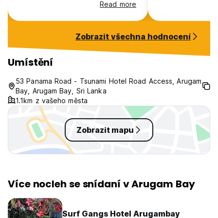
amazing, helpful, and kind, and
stay at. Quiet an
Read more
the chef Sannas is the best one in
and right at the s
all of Arugam Bay. Big
street, and a 2 m
recommendation for this place!
beach! Haleem al
Zobrazit všechna hodnocení
easy to organise 
the day. If I’m b
definitely staying
Umístění
53 Panama Road - Tsunami Hotel Road Access, Arugam
Bay, Arugam Bay, Sri Lanka
1.1km z vašeho města
Zobrazit mapu
Více nocleh se snídaní v Arugam Bay
Surf Gangs Hotel Arugambay