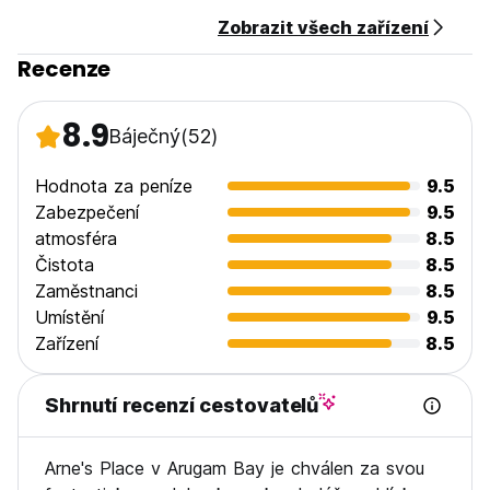
Zobrazit všech zařízení
Recenze
8.9
Báječný
(52)
Hodnota za peníze
9.5
Zabezpečení
9.5
atmosféra
8.5
Čistota
8.5
Zaměstnanci
8.5
Umístění
9.5
Zařízení
8.5
Shrnutí recenzí cestovatelů
Arne's Place v Arugam Bay je chválen za svou