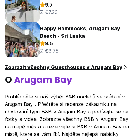
9.7
Z €7.29
Happy Hammocks, Arugam Bay
Beach - Sri Lanka
9.5
Z €8.75
Zobrazit všechny Guesthouses v Arugam Bay
O
Arugam Bay
Prohlédněte si náš výběr B&B noclehů se snídaní v
Arugam Bay . Přečtěte si recenze zákazníků na
ubytování typu B&B v Arugam Bay a podívejte se na
fotky a videa. Zobrazte všechny B&B v Arugam Bay
na mapě města a rezervujte si B&B v Arugam Bay na
místě, které se vám líbí. Najděte nejlepší nabídky