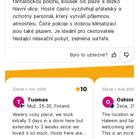
fantastickou polohu, kousek od pláže a blízko
hlavní ulice. Hosté často vyzdvihují přátelský a
ochotný personál, který vytváří příjemnou
atmosféru. Čisté pokoje s dobrou klimatizací
jsou také plusem. Je ideální pro cestovatele
hledající relaxační pobyt, zejména surfaře.
Bylo to užitečné?
10
Zůstal v čvn 2026
Zůstal v kvě 2026
Tuomas
Oshini
T
O
Muž, 25-30, Finland
Žena, 25-3
Veeery cozy place, we took
The location was 
initially 3 days in a dorm here but
Haleem and famil
extended to 3 weeks since we
welcoming and ve
loved it so much. Hosts here are
This is an incred