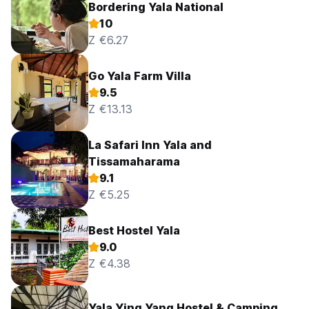
Bordering Yala National
10
Z €6.27
Go Yala Farm Villa
9.5
Z €13.13
La Safari Inn Yala and
Tissamaharama
9.1
Z €5.25
Best Hostel Yala
9.0
Z €4.38
Yala Ying Yang Hostel & Camping