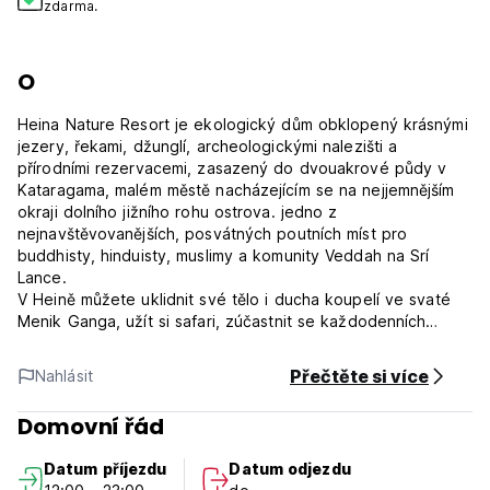
zdarma.
O
Heina Nature Resort je ekologický dům obklopený krásnými
jezery, řekami, džunglí, archeologickými nalezišti a
přírodními rezervacemi, zasazený do dvouakrové půdy v
Kataragama, malém městě nacházejícím se na nejjemnějším
okraji dolního jižního rohu ostrova. jedno z
nejnavštěvovanějších, posvátných poutních míst pro
buddhisty, hinduisty, muslimy a komunity Veddah na Srí
Lance.
V Heině můžete uklidnit své tělo i ducha koupelí ve svaté
Menik Ganga, užít si safari, zúčastnit se každodenních
rituálů v jednom z nejdůležitějších multináboženských
svatých míst na světě a navštívit mnoho archeologických
Přečtěte si více
Nahlásit
nalezišť.
Naše prostory jsou plné stromů a vegetace u jezera
Domovní řád
Goyagala a naše chaty jsou navrženy s veškerým moderním
luxusním vybavením v rustikálním stylu tak, aby dali
Datum příjezdu
Datum odjezdu
rekreantům skutečný pocit, že jsou ve vesnici (Stará