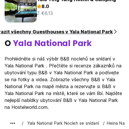
8.0
Z €6.13
azit všechny Guesthouses v Yala National Park
O
Yala National Park
Prohlédněte si náš výběr B&B noclehů se snídaní v
Yala National Park . Přečtěte si recenze zákazníků na
ubytování typu B&B v Yala National Park a podívejte
se na fotky a videa. Zobrazte všechny B&B v Yala
National Park na mapě města a rezervujte si B&B v
Yala National Park na místě, které se vám líbí. Najděte
nejlepší nabídky ubytování B&B v Yala National Park
na Hostelworld.com.
Yala National Park Nocleh se snídaní
Heina Natur