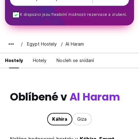
K dispozici jsou flexibilní možnosti rezervace a zrušení.
Egypt Hostely
Al Haram
Hostely
Hotely
Nocleh se snídaní
Oblíbené v
Al Haram
Káhira
Giza