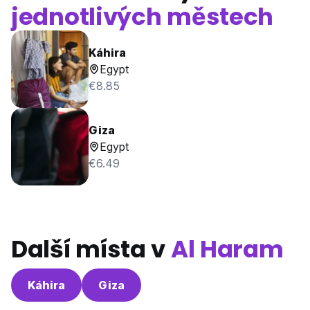
jednotlivých městech
Káhira
Egypt
€8.85
Giza
Egypt
€6.49
Další místa v
Al Haram
Káhira
Giza