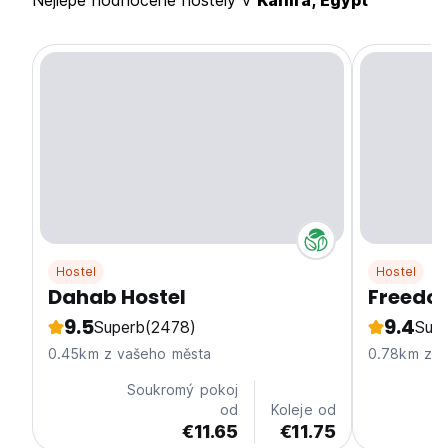
Nejlépe hodnocené hostely v
Káhira, Egypt
Hostel
Hostel
Dahab Hostel
Freedo
9.5
9.4
Superb
(2478)
Sup
0.45km z vašeho města
0.78km z v
Soukromý pokoj
od
Koleje od
€11.65
€11.75