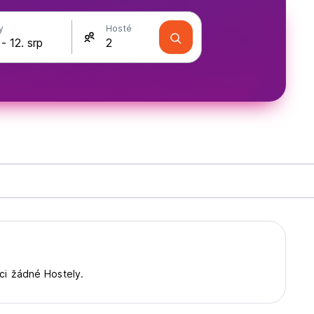
y
Hosté
ci žádné Hostely.