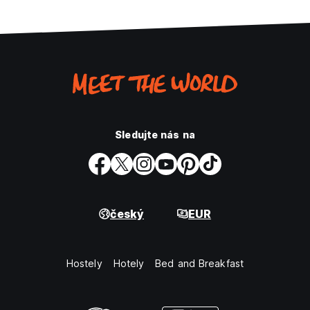
Sledujte nás na
český
EUR
Hostely
Hotely
Bed and Breakfast