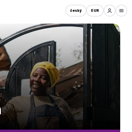
český
EUR
n