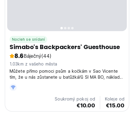
Nocleh se snídaní
Simabo's Backpackers' Guesthouse
8.6
Báječný
(44)
1.03km z vašeho města
Můžete přímo pomoci psům a kočkám v Sao Vicente
tím, že u nás zůstanete u batůžkářů SI MA BO, náklady
na váš pobyt půjdou přímo na pomoc zvířatům zde na
ostrově.
Soukromý pokoj od
Koleje od
€10.00
€15.00