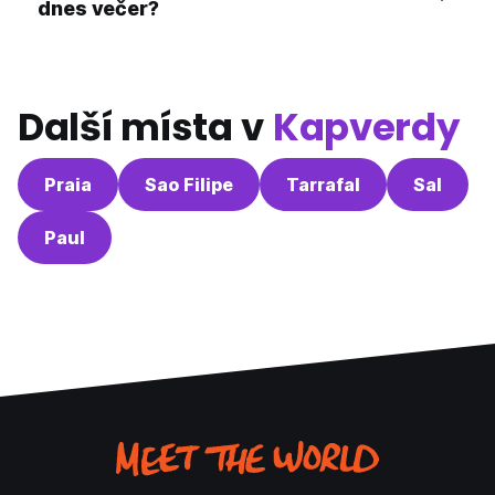
dnes večer?
Další místa v
Kapverdy
Praia
Sao Filipe
Tarrafal
Sal
Paul