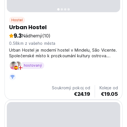
Hostel
Urban Hostel
9.3
Nádherný
(10)
0.58km z vašeho města
Urban Hostel je moderní hostel v Mindelu, São Vicente.
Společenské místo k prozkoumání kultury ostrova.
Ideální pro sólo cestovatele, kteří hledají živý pobyt.
hostovaný
(Auto-translated from original language)
Soukromý pokoj od
Koleje od
€24.19
€19.05