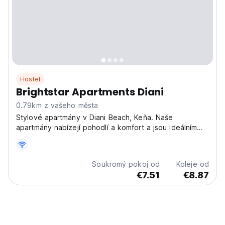
Hostel
Brightstar Apartments Diani
0.79km z vašeho města
Stylové apartmány v Diani Beach, Keňa. Naše
apartmány nabízejí pohodlí a komfort a jsou ideálním
výchozím bodem pro objevování pláží a živé kultury.
(Auto-translated from original language)
Soukromý pokoj od
Koleje od
€7.51
€8.87