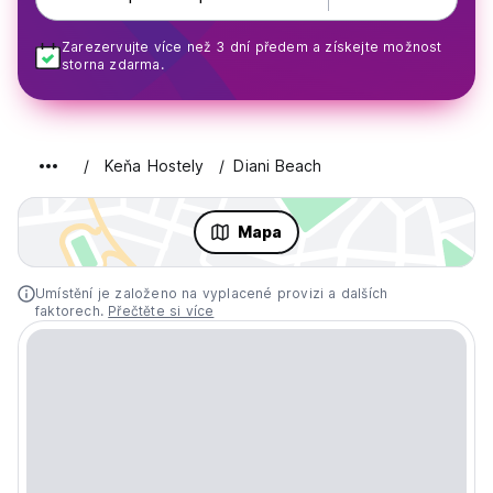
Zarezervujte více než 3 dní předem a získejte možnost
storna zdarma.
Keňa Hostely
Diani Beach
Mapa
Umístění je založeno na vyplacené provizi a dalších
faktorech.
Přečtěte si více