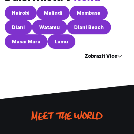
Nairobi
Malindi
Mombasa
Diani
Watamu
Diani Beach
Masai Mara
Lamu
Zobrazit Více