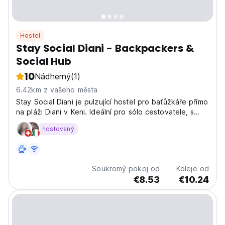
Hostel
Stay Social Diani - Backpackers &
Social Hub
10
Nádherný
(1)
6.42km z vašeho města
Stay Social Diani je pulzující hostel pro baťůžkáře přímo
na pláži Diani v Keni. Ideální pro sólo cestovatele, s
živou, společenskou atmosférou a vodními sporty.
hostovaný
(Auto-translated from original language)
Soukromý pokoj od
Koleje od
€8.53
€10.24