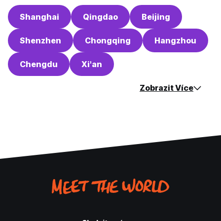
Shanghai
Qingdao
Beijing
Shenzhen
Chongqing
Hangzhou
Chengdu
Xi'an
Zobrazit Více