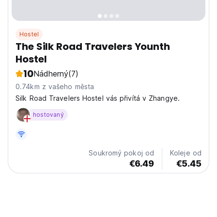
Hostel
The Silk Road Travelers Younth
Hostel
10
Nádherný
(7)
0.74km z vašeho města
Silk Road Travelers Hostel vás přivítá v Zhangye.
hostovaný
Soukromý pokoj od
Koleje od
€6.49
€5.45