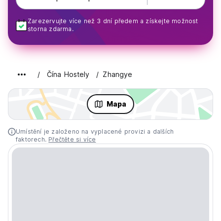
Zarezervujte více než 3 dní předem a získejte možnost
storna zdarma.
Čína Hostely
Zhangye
Mapa
Umístění je založeno na vyplacené provizi a dalších
faktorech.
Přečtěte si více