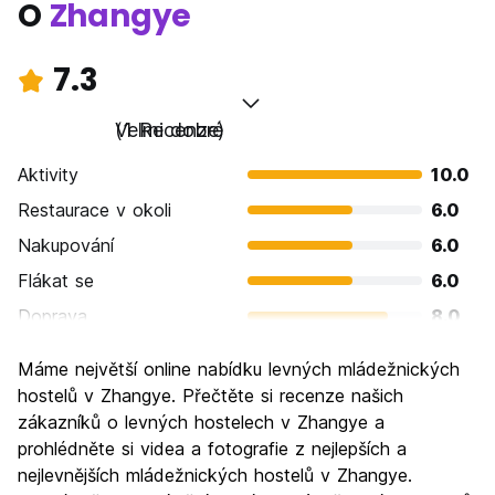
O
Zhangye
7.3
Velmi dobré
(1 Recenze)
Aktivity
10.0
Restaurace v okoli
6.0
Nakupování
6.0
Flákat se
6.0
Doprava
8.0
Prohlížení památek
8.0
Máme největší online nabídku levných mládežnických
Kultura
8.0
hostelů v Zhangye. Přečtěte si recenze našich
Noční život
zákazníků o levných hostelech v Zhangye a
6.0
prohlédněte si videa a fotografie z nejlepších a
Hodnota za peníze
8.0
nejlevnějších mládežnických hostelů v Zhangye.