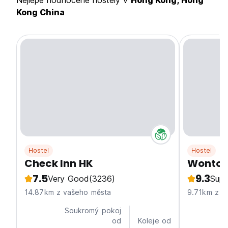
Nejlépe hodnocené hostely v
Hong Kong, Hong
Kong China
Hostel
Hostel
Check Inn HK
Wonto
7.5
9.3
Very Good
(3236)
Supe
14.87km z vašeho města
9.71km z v
Soukromý pokoj
od
Koleje od