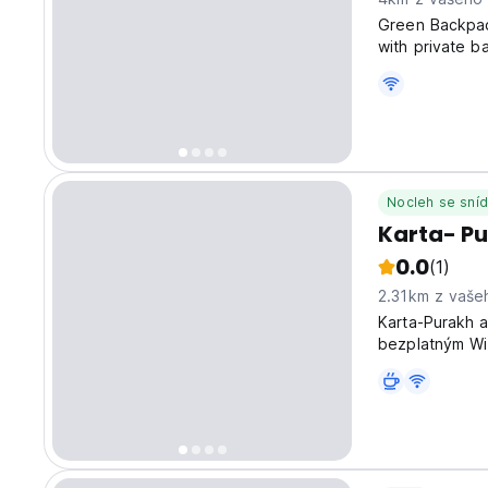
Green Backpack
with private b
property. Gues
kitchen, games
Nocleh se sníd
Karta- Pu
0.0
(1)
2.31km z vaše
Karta-Purakh a
bezplatným Wi-
nemovitost nab