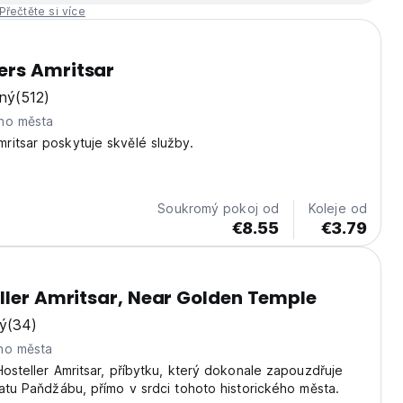
Přečtěte si více
rs Amritsar
ný
(512)
ho města
itsar poskytuje skvělé služby.
Soukromý pokoj od
Koleje od
€8.55
€3.79
ller Amritsar, Near Golden Temple
ý
(34)
ho města
Hosteller Amritsar, příbytku, který dokonale zapouzdřuje
tatu Paňdžábu, přímo v srdci tohoto historického města.