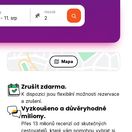
y
Hosté
Mapa
Zrušit zdarma.
K dispozici jsou flexibilní možnosti rezervace
a zrušení.
Vyzkoušeno a důvěryhodné
miliony.
Přes 13 milionů recenzí od skutečných
cestovatelů, které vám pomohou vybrat si.