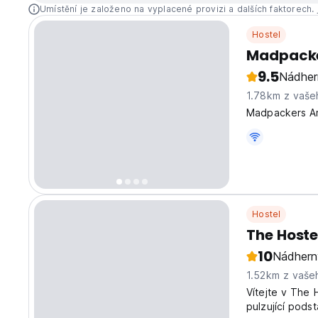
Umístění je založeno na vyplacené provizi a dalších faktorech.
Hostel
Madpacke
9.5
Nádher
1.78km z vaše
Madpackers Amr
Hostel
The Hoste
10
Nádhern
1.52km z vaše
Vítejte v The 
pulzující pods