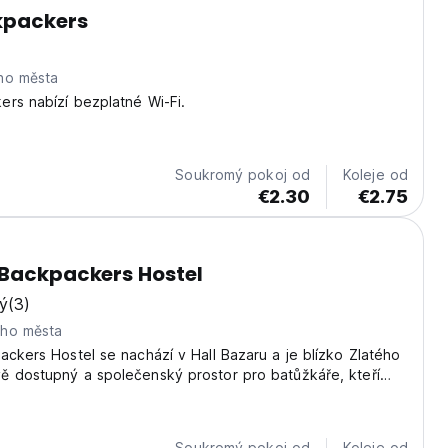
kpackers
ho města
rs nabízí bezplatné Wi-Fi.
Soukromý pokoj od
Koleje od
€2.30
€2.75
 Backpackers Hostel
ý
(3)
eho města
ackers Hostel se nachází v Hall Bazaru a je blízko Zlatého
ě dostupný a společenský prostor pro batůžkáře, kteří
at pulzující kulturu Amritsaru. (Auto-translated from original
Soukromý pokoj od
Koleje od