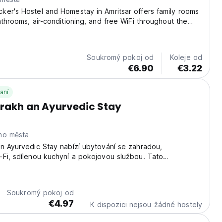
er's Hostel and Homestay in Amritsar offers family rooms
athrooms, air-conditioning, and free WiFi throughout the
ts can enjoy a garden, outdoor seating area, shared
 room, and free on-site private parking....
Soukromý pokoj od
Koleje od
€6.90
€3.22
aní
rakh an Ayurvedic Stay
ho města
n Ayurvedic Stay nabízí ubytování se zahradou,
Fi, sdílenou kuchyní a pokojovou službou. Tato
ízí přístup na terasu a bezplatné soukromé parkoviště.
Soukromý pokoj od
€4.97
K dispozici nejsou žádné hostely