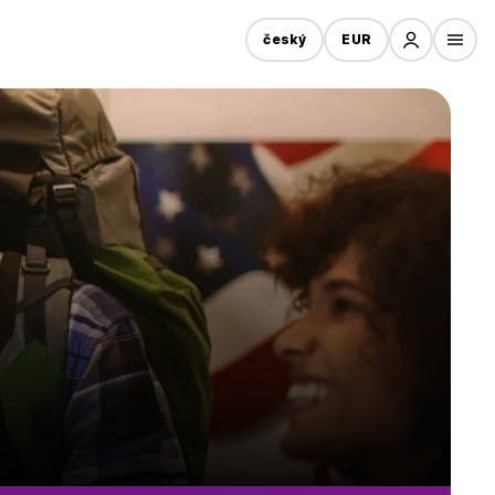
český
EUR