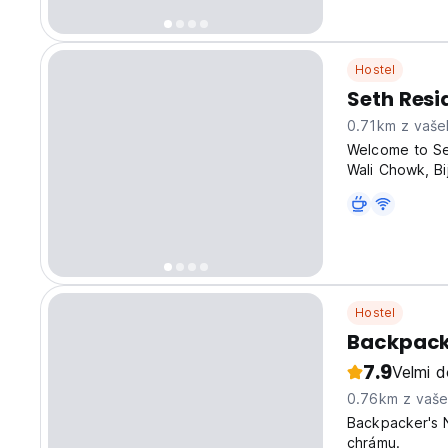
Hostel
Seth Res
0.71km z vaše
Welcome to Se
Wali Chowk, Bij
magnificent Go
rooms, each e
Hostel
Backpack
7.9
Velmi d
0.76km z vaš
Backpacker's 
chrámu.