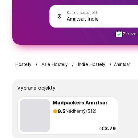
Kam chcete jet?
Zarezer
Hostely
Asie Hostely
Indie Hostely
Amritsar
Vybrané objekty
Madpackers Amritsar
9.5
Nádherný
(512)
€3.79
Z