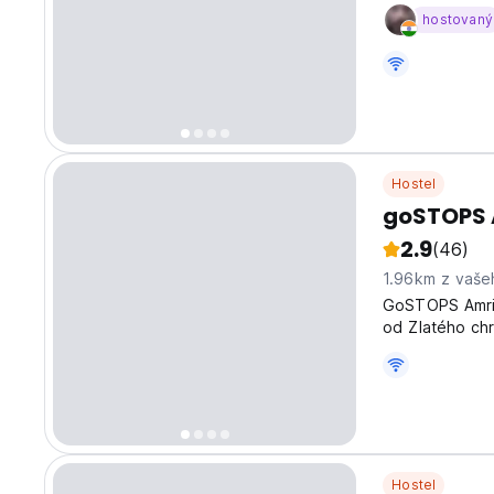
hostovaný
Hostel
goSTOPS 
2.9
(46)
1.96km z vaše
GoSTOPS Amrit
od Zlatého chr
Hostel