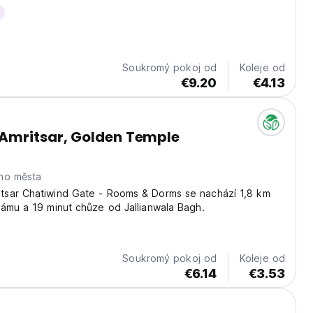
Soukromý pokoj od
Koleje od
€9.20
€4.13
Amritsar, Golden Temple
ho města
sar Chatiwind Gate - Rooms & Dorms se nachází 1,8 km
ámu a 19 minut chůze od Jallianwala Bagh.
Soukromý pokoj od
Koleje od
€6.14
€3.53