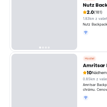
Nutz Bac
2.0
(181)
1.83km z vaše
Nutz Backpacke
Hostel
Amritsar
10
Nádhern
0.85km z vaš
Amritsar Backp
chrámu. Cenov
chtějí prozkoum
language)