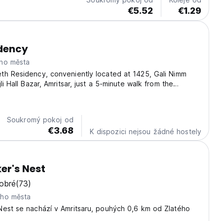
€5.52
€1.29
idency
ho města
th Residency, conveniently located at 1425, Gali Nimm
li Hall Bazar, Amritsar, just a 5-minute walk from the
lden Temple. Our residency offers fully air-conditioned
quipped with an attached washroom and...
Soukromý pokoj od
€3.68
K dispozici nejsou žádné hostely
er's Nest
obré
(73)
eho města
Nest se nachází v Amritsaru, pouhých 0,6 km od Zlatého