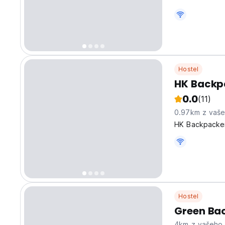
Hostel
HK Backp
0.0
(11)
0.97km z vaš
HK Backpackers
Hostel
Green Ba
4km z vašeho