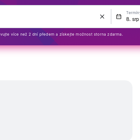
Termín
vujte více než 2 dní předem a získejte možnost storna zdarma.