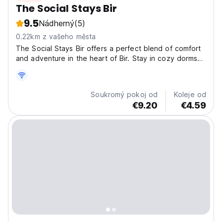
The Social Stays Bir
9.5
Nádherný
(5)
0.22km z vašeho města
The Social Stays Bir offers a perfect blend of comfort
and adventure in the heart of Bir. Stay in cozy dorms
or private rooms, relax in the garden, and soak in the
views from our rooftop café. Unwind by the bonfire in
the evening and connect with fellow travelers...
Soukromý pokoj od
Koleje od
€9.20
€4.59