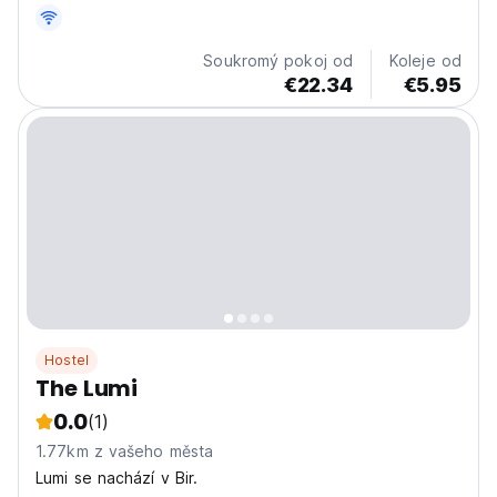
— just minutes from the world-famous Bir Billing
paragliding site. With earthy, bohemian-inspired
architecture, calming vibes, and thoughtfully...
Soukromý pokoj od
Koleje od
€22.34
€5.95
Hostel
The Lumi
0.0
(1)
1.77km z vašeho města
Lumi se nachází v Bir.