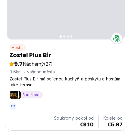
Hostel
Zostel Plus Bir
9.7
Nádherný
(27)
0.6km z vašeho města
Zostel Plus Bir má sdílenou kuchyň a poskytuje hostům
také terasu.
8 události
Soukromý pokoj od
Koleje od
€9.10
€5.97