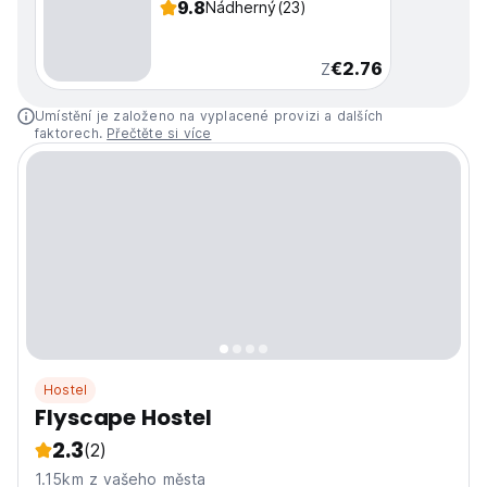
9.8
Nádherný
(23)
€2.76
Z
Umístění je založeno na vyplacené provizi a dalších
faktorech.
Přečtěte si více
Hostel
Flyscape Hostel
2.3
(2)
1.15km z vašeho města