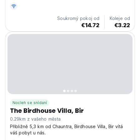
výhledem na hory a nabízí dokonalou rovnováhu mezi
pohodlím, komunitou a klidem. Ať už jste zde za
dobrodružstvím nebo odpočinkem, náš pobyt je
Soukromý pokoj od
Koleje od
navržen tak,...
€14.72
€3.22
Nocleh se snídaní
The Birdhouse Villa, Bir
0.29km z vašeho města
Přibližně 5,3 km od Chauntra, Birdhouse Villa, Bir vítá
váš pobyt u nás.