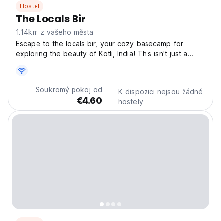
Hostel
The Locals Bir
1.14km z vašeho města
Escape to the locals bir, your cozy basecamp for
exploring the beauty of Kotli, India! This isn't just a
hostel; it's a vibrant hub where adventurers connect
and create unforgettable memories. Imagine waking up
ready to discover hidden gems and breathtaking...
Soukromý pokoj od
K dispozici nejsou žádné
€4.60
hostely