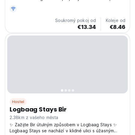
include a desk, a private bathroom, a TV, bed linen
and a patio with a city view. Each room has a safety
deposit box, while certain rooms have a balcony....
Soukromý pokoj od
Koleje od
€13.34
€8.46
Hostel
Logbaag Stays Bir
2.38km z vašeho města
✨ Zažijte Bir útulným způsobem v Logbaag Stays ✨
Logbaag Stays se nachází v klidné ulici s úžasným