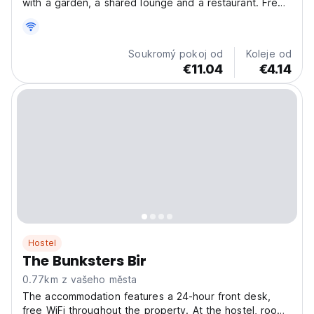
with a garden, a shared lounge and a restaurant. Free
private parking is available and the hostel also offers
bike hire for guests who want to explore the
surrounding area. Featuring a private bathroom with...
Soukromý pokoj od
Koleje od
€11.04
€4.14
Hostel
The Bunksters Bir
0.77km z vašeho města
The accommodation features a 24-hour front desk,
free WiFi throughout the property. At the hostel, rooms