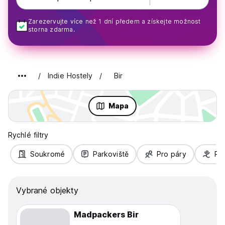
Zarezervujte více než 1 dní předem a získejte možnost
storna zdarma.
Indie Hostely
Bir
Mapa
Rychlé filtry
Soukromé
Parkoviště
Pro páry
Pro
Vybrané objekty
Madpackers Bir