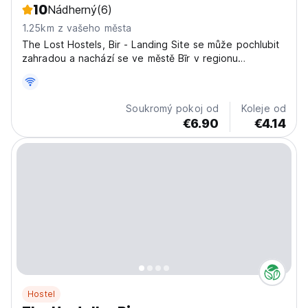
10
Nádherný
(6)
1.25km z vašeho města
The Lost Hostels, Bir - Landing Site se může pochlubit
zahradou a nachází se ve městě Bīr v regionu
Himáčalpradéš.
Soukromý pokoj od
Koleje od
€6.90
€4.14
Hostel