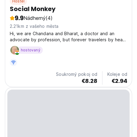
Hostel
Social Monkey
9.9
Nádherný
(4)
2.21km z vašeho města
Hi, we are Chandana and Bharat, a doctor and an
advocate by profession, but forever travelers by heart.
After tying the knot, we did what most newlyweds
hostovaný
dream of and few dare – packed our bags, hopped on
our Royal Enfield Himalayan, and rode across the
length...
Soukromý pokoj od
Koleje od
€8.28
€2.94