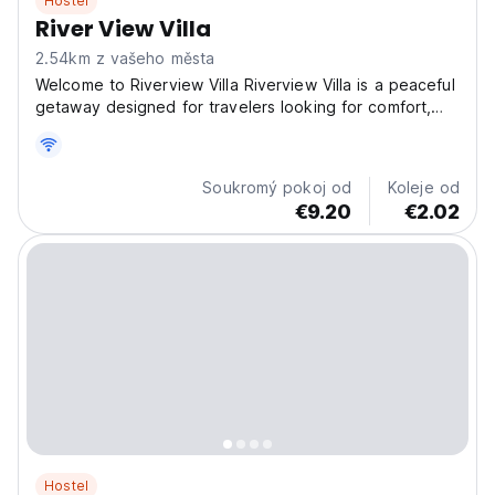
Hostel
River View Villa
2.54km z vašeho města
Welcome to Riverview Villa Riverview Villa is a peaceful
getaway designed for travelers looking for comfort,
affordability, and natural surroundings. The property
offers a mix of private rooms and dormitory
accommodation, making it suitable for couples,
Soukromý pokoj od
Koleje od
families,...
€9.20
€2.02
Hostel