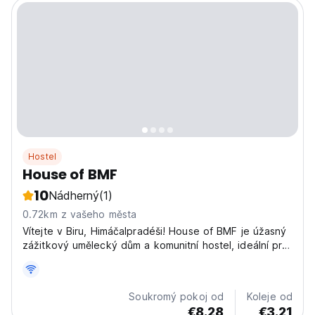
Hostel
House of BMF
10
Nádherný
(1)
0.72km z vašeho města
Vítejte v Biru, Himáčalpradéši! House of BMF je úžasný
zážitkový umělecký dům a komunitní hostel, ideální pro
ty, kteří milují pomalé cestování. Přijďte objevit naše
jedinečné pokoje s hudební tematikou a nechte se
okouzlit nádhernými výhledy na hory. Jsme...
Soukromý pokoj od
Koleje od
€8.28
€3.21