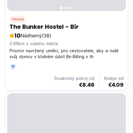
Hostel
The Bunker Hostel - Bir
10
Nádherný
(38)
0.88km z vašeho města
Prostor navržený umělci, pro cestovatele, aby si našli
svůj domov v klidném údolí Bir-Billing v th
Soukromý pokoj od
Koleje od
€8.46
€4.09