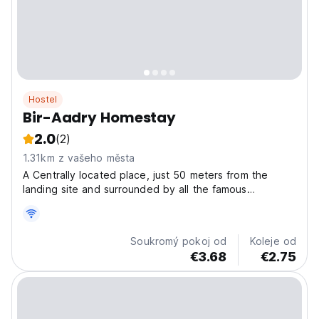
Hostel
Bir-Aadry Homestay
2.0
(2)
1.31km z vašeho města
A Centrally located place, just 50 meters from the
landing site and surrounded by all the famous
Restaurants like White Walker, Himalayan Pizza & Ilaka
Cafe we provide a Cozy room with street view & an
attached Clean Washroom, Smart TV, Fan, Almirah and
Soukromý pokoj od
Koleje od
Curtains...
€3.68
€2.75