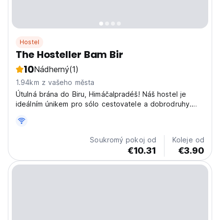
Hostel
The Hosteller Bam Bir
10
Nádherný
(1)
1.94km z vašeho města
Útulná brána do Biru, Himáčalpradéš! Náš hostel je
ideálním únikem pro sólo cestovatele a dobrodruhy.
Objevte náš moderní hostel Bir. (Auto-translated from
original language)
Soukromý pokoj od
Koleje od
€10.31
€3.90