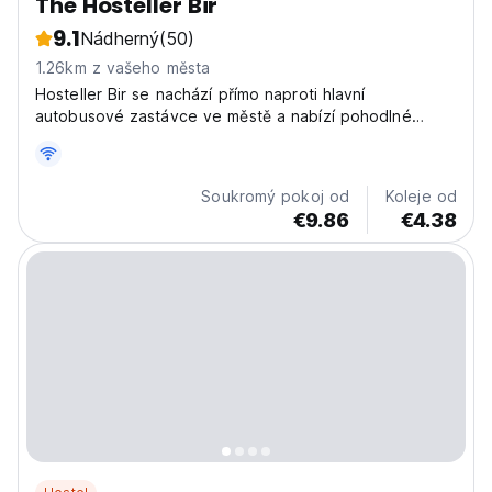
The Hosteller Bir
9.1
Nádherný
(50)
1.26km z vašeho města
Hosteller Bir se nachází přímo naproti hlavní
autobusové zastávce ve městě a nabízí pohodlné
pokoje, velkou kavárnu pod širým nebem, salonek s
houpací sítí, ohniště a super přátelský chlupatý hostitel
Joey.
Soukromý pokoj od
Koleje od
€9.86
€4.38