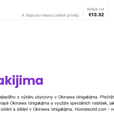
Koleje od
€13.32
K dispozici nejsou žádné priváty
akijima
ejlepšího z výběru ubytovny v Okinawa Ishigakijima. Přečt
mapě Okinawa Ishigakijima a využijte speciálních nabídek, 
 vidění a dělání v Okinawa Ishigakijima. Hostelworld.com -