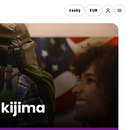
český
EUR
akijima