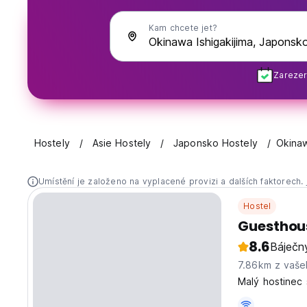
Kam chcete jet?
Zarezer
Hostely
Asie Hostely
Japonsko Hostely
Okinaw
Umístění je založeno na vyplacené provizi a dalších faktorech.
Hostel
Guesthou
8.6
Báječn
7.86km z vaše
Malý hostinec 