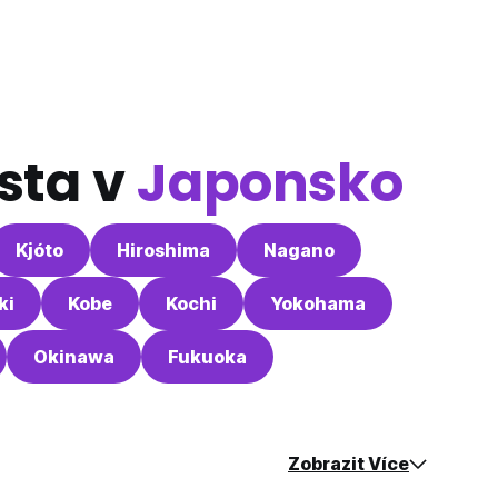
sta v
Japonsko
Kjóto
Hiroshima
Nagano
ki
Kobe
Kochi
Yokohama
Okinawa
Fukuoka
Zobrazit Více