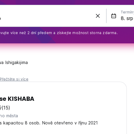
Termín
vujte více než 2 dní předem a získejte možnost storna zdarma.
a Ishigakijima
Přečtěte si více
se KISHABA
ý
(15)
ho města
s kapacitou 8 osob. Nově otevřeno v říjnu 2021