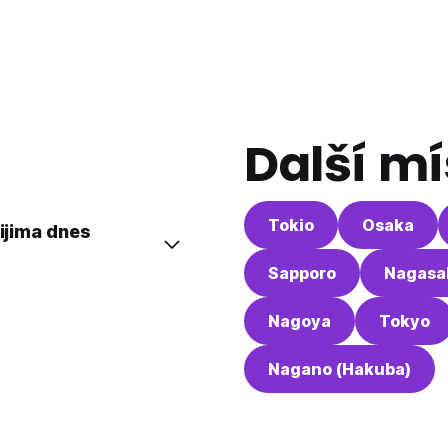
Další mí
Tokio
Osaka
kijima dnes
Sapporo
Nagasa
Nagoya
Tokyo
Nagano (Hakuba)