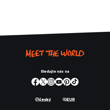
Sledujte nás na
český
EUR