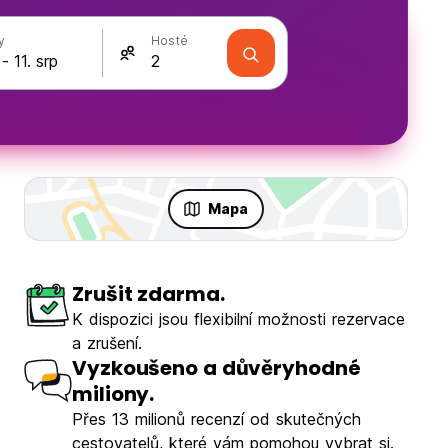
y
Hosté
Mapa
Zrušit zdarma.
K dispozici jsou flexibilní možnosti rezervace
a zrušení.
Vyzkoušeno a důvěryhodné
miliony.
Přes 13 milionů recenzí od skutečných
cestovatelů, které vám pomohou vybrat si.