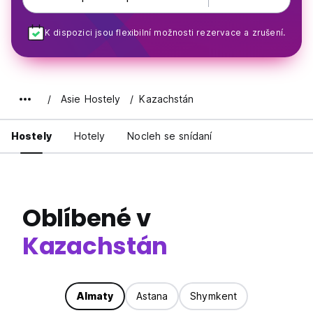
K dispozici jsou flexibilní možnosti rezervace a zrušení.
Asie Hostely
Kazachstán
Hostely
Hotely
Nocleh se snídaní
Oblíbené v
Kazachstán
Almaty
Astana
Shymkent