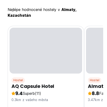
Nejlépe hodnocené hostely v
Almaty,
Kazachstán
Hostel
Hostel
AQ Capsule Hotel
Almaty
9.4
8.8
Superb
(11)
Fabu
0.3km z vašeho města
3.47km z v