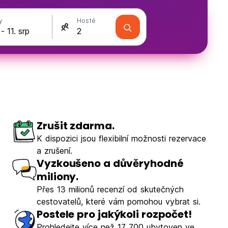
y
Hosté
Zrušit zdarma.
K dispozici jsou flexibilní možnosti rezervace
a zrušení.
Vyzkoušeno a důvěryhodné
miliony.
Přes 13 milionů recenzí od skutečných
cestovatelů, které vám pomohou vybrat si.
Postele pro jakýkoli rozpočet!
Prohledejte více než 17 700 ubytoven ve