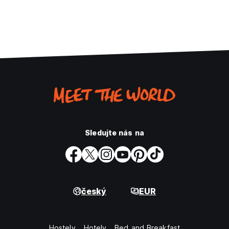
Sledujte nás na
český
EUR
Hostely
Hotely
Bed and Breakfast