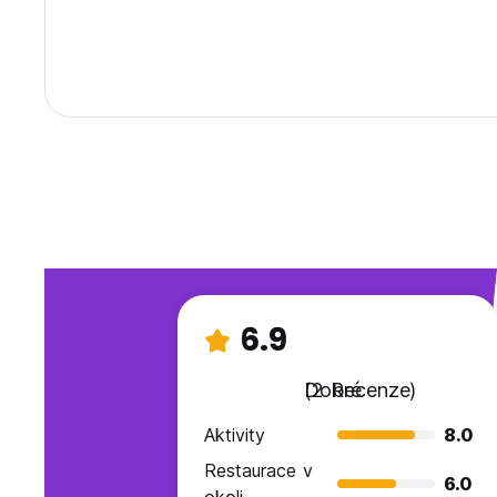
6.9
Dobré
(2 Recenze)
Aktivity
8.0
Restaurace v
6.0