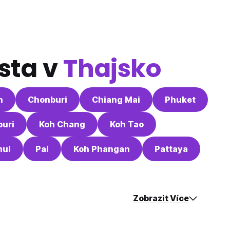
sta v
Thajsko
n
Chonburi
Chiang Mai
Phuket
uri
Koh Chang
Koh Tao
mui
Pai
Koh Phangan
Pattaya
Zobrazit Více