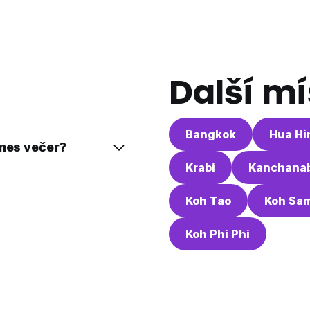
Další mí
Bangkok
Hua Hi
dnes večer?
Krabi
Kanchanab
Koh Tao
Koh Sa
Koh Phi Phi