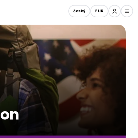
český
EUR
Son