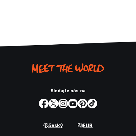
Sledujte nás na
český
EUR