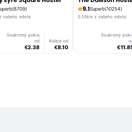
y Eyre Square Hostel
The Dawson Host
9.1
uperb
(8709)
Superb
(10254)
z vašeho města
0.55km z vašeho města
Soukromý pokoj
Soukromý poko
od
Koleje od
o
€2.38
€8.10
€11.8