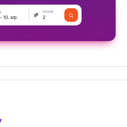
y
Hosté
y