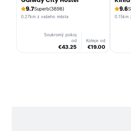
Galway City Hostel
Kinla
9.7
9.6
Superb
(3898)
S
0.27km z vašeho města
0.15km 
Soukromý pokoj
od
Koleje od
€43.25
€19.00