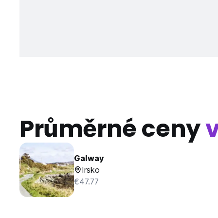
Průměrné ceny
Galway
Irsko
€47.77