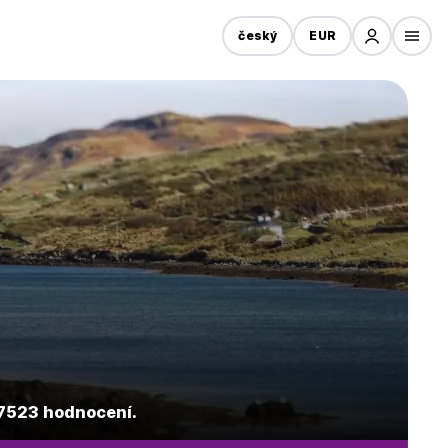
český
EUR
27523 hodnocení.