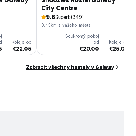
el Galway
Snoozles Hostel Galway
City Centre
9.6
Superb
(349)
0.45km z vašeho města
j
Soukromý pokoj
d
Koleje od
od
Koleje od
5
€22.05
€20.00
€25.00
Zobrazit všechny hostely v Galway