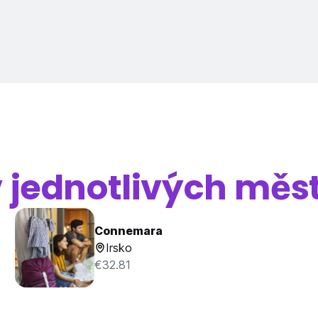
v jednotlivých měs
Connemara
Irsko
€32.81