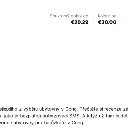
od Wild Atlantic Way v Killary Harbor a 40 km od Galway.
Soukromý pokoj od
Koleje od
€29.29
€30.00
ejlepšího z výběru ubytovny v Cong. Přečtěte si recenze z
, jako je bezplatná potvrzovací SMS. A když už tam budete
růvodce ubytovny pro batůžkáře v Cong.