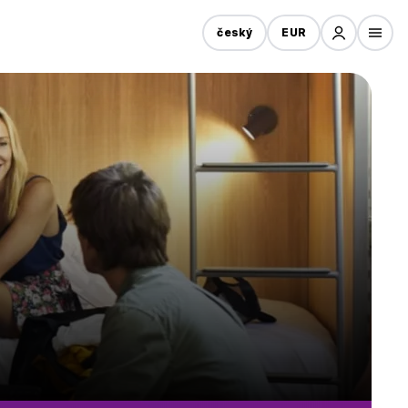
český
EUR