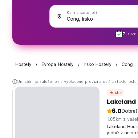
Kam chcete jet?
Zarezer
Hostely
Evropa Hostely
Irsko Hostely
Cong
Umístění je založeno na vyplacené provizi a dalších faktorech.
Hostel
Lakeland
6.0
Dobré
(
1.05km z vaše
Lakeland Hous
jedné z nejpoz