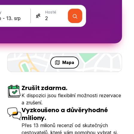
y
Hosté
Mapa
Zrušit zdarma.
K dispozici jsou flexibilní možnosti rezervace
a zrušení.
Vyzkoušeno a důvěryhodné
miliony.
Přes 13 milionů recenzí od skutečných
cestovatelů, které vám pomohou vybrat si.