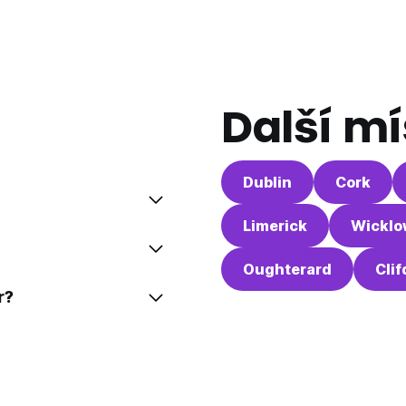
Další mí
Dublin
Cork
Limerick
Wicklo
Oughterard
Cli
r?