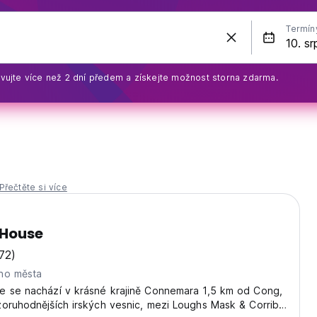
Termín
vujte více než 2 dní předem a získejte možnost storna zdarma.
Přečtěte si více
 House
72)
ho města
e se nachází v krásné krajině Connemara 1,5 km od Cong,
oruhodnějších irských vesnic, mezi Loughs Mask & Corrib,