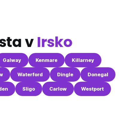
sta v
Irsko
Galway
Kenmare
Killarney
w
Waterford
Dingle
Donegal
fden
Sligo
Carlow
Westport