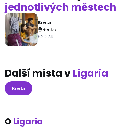
jednotlivých městech
Kréta
Řecko
€20.74
Další místa v
Ligaria
Kréta
O
Ligaria