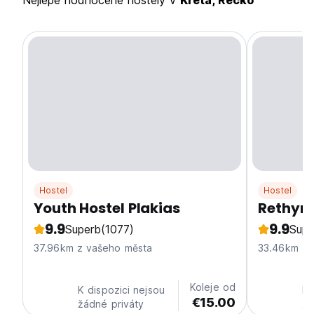
Nejlépe hodnocené hostely v
Kréta, Řecko
Hostel
Hostel
Youth Hostel Plakias
Rethym
9.9
9.9
Superb
(1077)
Supe
37.96km z vašeho města
33.46km z 
Koleje od
K dispozici nejsou
K 
€15.00
žádné priváty
žá