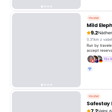
Hostel
Mild Elep
9.2
Nádher
0.31km z vaše
Run by traveler
accept reserva
information is
10+ 
info at the bo
Hostel
Safestay 
7.2
Velmi d