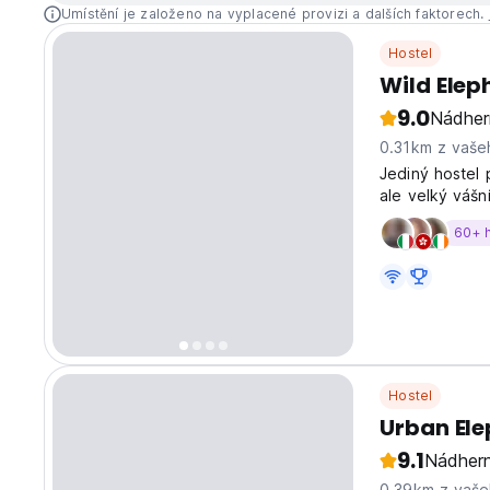
Umístění je založeno na vyplacené provizi a dalších faktorech.
Hostel
Wild Elep
9.0
Nádher
0.31km z vaše
Jediný hostel 
ale velký vášní
60+ 
Hostel
Urban Ele
9.1
Nádher
0.39km z vaše