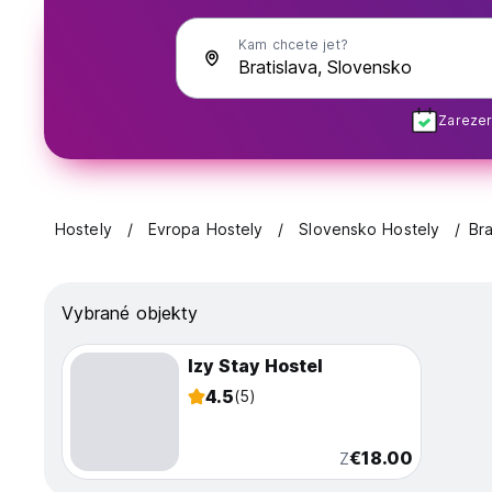
Kam chcete jet?
Zarezer
Hostely
Evropa Hostely
Slovensko Hostely
Bra
Vybrané objekty
Izy Stay Hostel
4.5
(5)
€18.00
Z