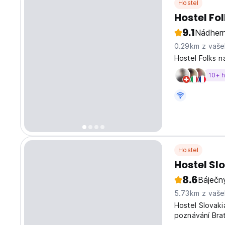
Hostel
Hostel Fo
9.1
Nádher
0.29km z vaše
Hostel Folks na
10+ 
Hostel
Hostel Sl
8.6
Báječn
5.73km z vaše
Hostel Slovaki
poznávání Brat