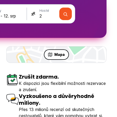
y
Hosté
Mapa
Zrušit zdarma.
K dispozici jsou flexibilní možnosti rezervace
a zrušení.
Vyzkoušeno a důvěryhodné
miliony.
Přes 13 milionů recenzí od skutečných
cestovatelů, které vám pomohou vybrat si.