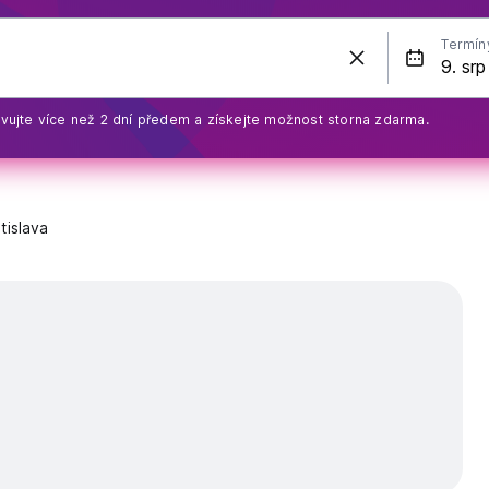
Termín
vujte více než 2 dní předem a získejte možnost storna zdarma.
tislava