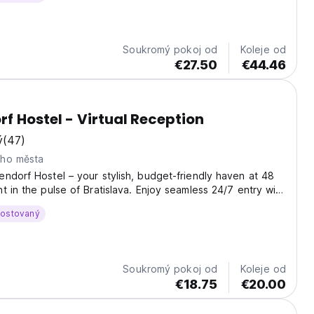
Soukromý pokoj od
Koleje od
€27.50
€44.46
f Hostel - Virtual Reception
ý
(47)
eho města
ndorf Hostel – your stylish, budget-friendly haven at 48
t in the pulse of Bratislava. Enjoy seamless 24/7 entry with
ception: unlock your door with a unique code or directly via
hostovaný
hone—no front desk queues...
Soukromý pokoj od
Koleje od
€18.75
€20.00