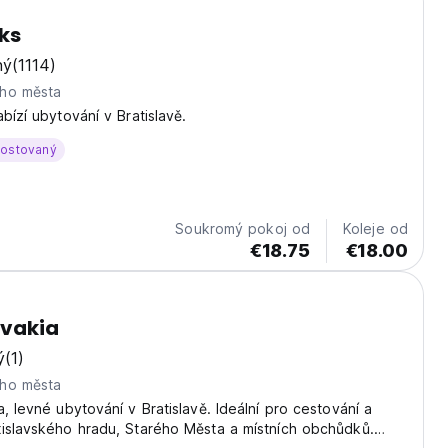
lks
ný
(1114)
ho města
bízí ubytování v Bratislavě.
hostovaný
Soukromý pokoj od
Koleje od
€18.75
€18.00
ovakia
ý
(1)
ho města
a, levné ubytování v Bratislavě. Ideální pro cestování a
islavského hradu, Starého Města a místních obchůdků.