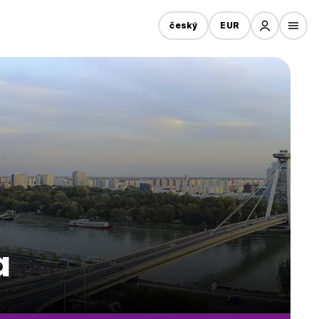
český
EUR
a