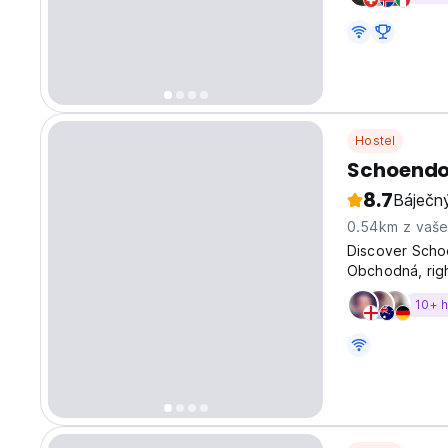
Hostel
Schoendor
8.7
Báječn
0.54km z vaš
Discover Schoe
Obchodná, righ
our virtual re
10+ 
your mobile p