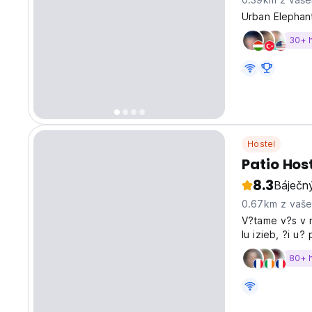
Urban Elephant
30+ 
Hostel
Patio Hos
8.3
Báječn
0.67km z vaš
V?tame v?s v 
lu izieb, ?i u
aj zdie?anou 
80+ 
ktor? h?adaj? 