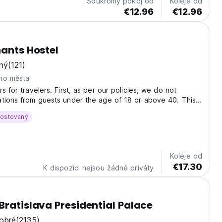
Soukromý pokoj od
Koleje od
€12.96
€12.96
hants Hostel
ný
(121)
ho města
s for travelers. First, as per our policies, we do not
tions from guests under the age of 18 or above 40. This
 located prior to your booking under House Rules. More
hostovaný
ttom of this message. Mild Elephants...
Koleje od
€17.30
K dispozici nejsou žádné priváty
Bratislava Presidential Palace
obré
(2135)