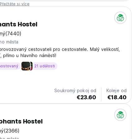
Přečtěte si více
hants Hostel
ný
(7440)
ho města
provozovaný cestovateli pro cestovatele. Malý velikostí,
, přímo u hlavního náměstí!
hostovaný
21 události
Soukromý pokoj od
Koleje od
€23.60
€18.40
phants Hostel
ný
(2366)
ho města