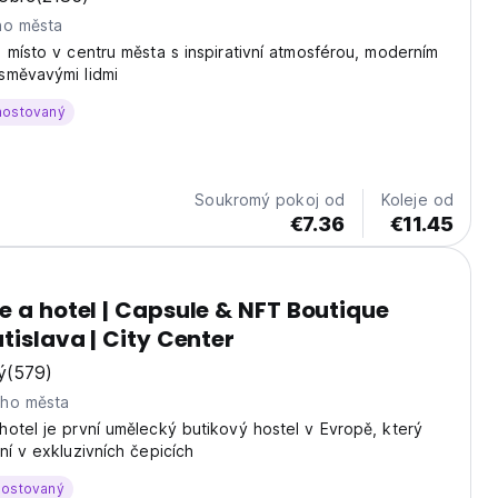
ho města
 místo v centru města s inspirativní atmosférou, moderním
směvavými lidmi
hostovaný
Soukromý pokoj od
Koleje od
€7.36
€11.45
e a hotel | Capsule & NFT Boutique
tislava | City Center
ý
(579)
eho města
otel je první umělecký butikový hostel v Evropě, který
ní v exkluzivních čepicích
hostovaný