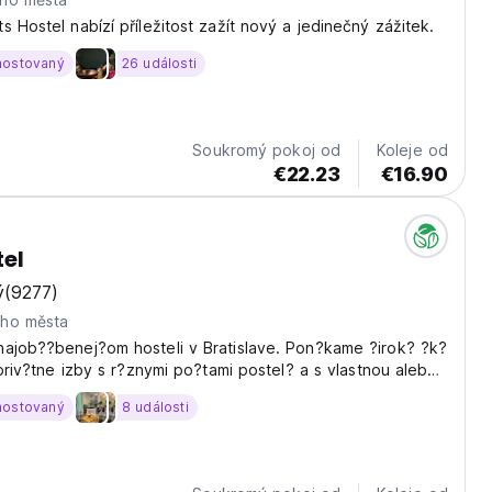
s Hostel nabízí příležitost zažít nový a jedinečný zážitek.
hostovaný
26 události
Soukromý pokoj od
Koleje od
€22.23
€16.90
tel
ý
(9277)
eho města
najob??benej?om hosteli v Bratislave. Pon?kame ?irok? ?k?
? priv?tne izby s r?znymi po?tami postel? a s vlastnou alebo
k?pe??ou, alebo zdie?an? viacposte?ov? izby pre t?ch
hostovaný
8 události
kvalitn? ubytovanie za ?o najni??iu...