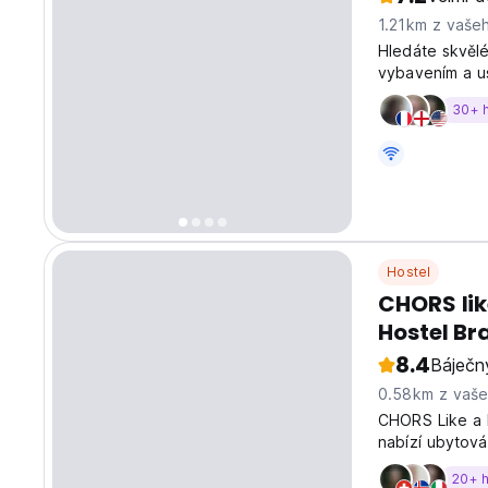
1.21km z vaše
Hledáte skvělé
vybavením a u
30+ 
Hostel
CHORS lik
Hostel Bra
8.4
Báječn
0.58km z vaš
CHORS Like a h
nabízí ubytová
20+ 